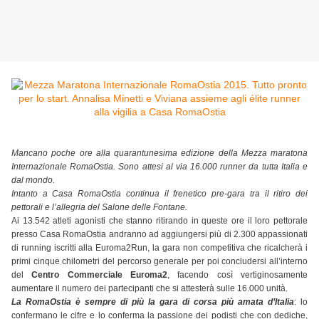
Mancano poche ore alla quarantunesima edizione della Mezza maratona
Internazionale RomaOstia. Sono attesi al via 16.000 runner da tutta Italia e
dal mondo.
Intanto a Casa RomaOstia continua il frenetico pre-gara tra il ritiro dei
pettorali e l’allegria del Salone delle Fontane.
Ai 13.542 atleti agonisti che stanno ritirando in queste ore il loro pettorale
presso Casa RomaOstia andranno ad aggiungersi più di 2.300 appassionati
di running iscritti alla Euroma2Run, la gara non competitiva che ricalcherà i
primi cinque chilometri del percorso generale per poi concludersi all’interno
del
Centro Commerciale Euroma2
, facendo così vertiginosamente
aumentare il numero dei partecipanti che si attesterà sulle 16.000 unità.
La RomaOstia è sempre di più la gara di corsa più amata d’Italia
: lo
confermano le cifre e lo conferma la passione dei podisti che con dediche,