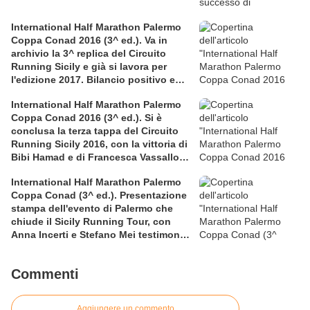
International Half Marathon Palermo
Coppa Conad 2016 (3^ ed.). Va in
archivio la 3^ replica del Circuito
Running Sicily e già si lavora per
l'edizione 2017. Bilancio positivo e
rettificata in extremis la graduatoria
International Half Marathon Palermo
maschile a squadre
Coppa Conad 2016 (3^ ed.). Si è
conclusa la terza tappa del Circuito
Running Sicily 2016, con la vittoria di
Bibi Hamad e di Francesca Vassallo
nella Mezza
International Half Marathon Palermo
Coppa Conad (3^ ed.). Presentazione
stampa dell'evento di Palermo che
chiude il Sicily Running Tour, con
Anna Incerti e Stefano Mei testimonial
allo start
Commenti
Aggiungere un commento