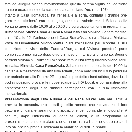
foto ed allegria stanno movimentando questa serena vigilia dell’edizione
numero quarantuno della gara ideata da Luciano Duchi nel 1974.
Intanto a Casa RomaOstia, tra frenesia e allegria, continua il grande pre-
gara che culminerà con la lunga giornata di sabato con il Salone delle
Fontane aperto dalle 10:00 alle 20:00 e diversi appuntamenti in programma:
Dimensione Suono Roma a Casa RomaOstia con Viviana.
Sabato mattina,
dalle 10 alle 12, l’animazione di Casa RomaOstia sarà affidata a
Viviana,
voce di Dimensione Suono Roma.
Sarà l’occasione per scoprire la sua
condizione in vista della Euroma2Run, a cui Viviana prenderà parte
domenica primo marzo dopo oltre un mese di intenso allenamento. Segui e
sostieni Viviana su Twitter e Facebook tramite l’
hashtag #CorriVivianaCorri
.
Annalisa Minetti a Casa RomaOstia.
Sabato pomeriggio, dalle ore 16:00, la
cantante e mezzofondista Annalisa Minetti, dopo aver ritirato il suo pettorale
per partecipare alla Euroma2Run, sarà ospite dello stand adidas, dove tutti i
podisti possono provare le nuove scarpe ULTRA boost, e poi assisterà alla
presentazione degli elite runners partecipando con un suo intervento
motivazionale.
Presentazione degli Elite Runner e dei Pace Maker.
Alle ore 16:30 è
prevista la presentazione di tutti gli elite runners che riceveranno il loro
pettorale di gara e saranno a disposizione per domande e fotografie. A
seguire, dopo l’intervento di Annalisa Minetti, è in programma la
presentazione dei pace makers che saranno in gara il giorno seguente con il
loro palloncino, pronti a sostenere le ambizioni di tutti i runners!