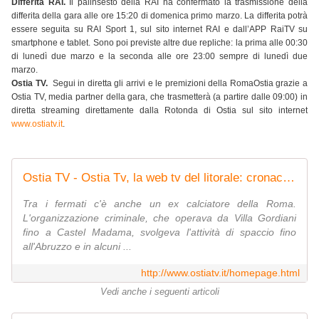
Differita RAI.
Il palinsesto della RAI ha confermato la trasmissione della
differita della gara alle ore 15:20 di domenica primo marzo. La differita potrà
essere seguita su RAI Sport 1, sul sito internet RAI e dall’APP RaiTV su
smartphone e tablet. Sono poi previste altre due repliche: la prima alle 00:30
di lunedì due marzo e la seconda alle ore 23:00 sempre di lunedì due
marzo.
Ostia TV.
Segui in diretta gli arrivi e le premizioni della RomaOstia grazie a
Ostia TV, media partner della gara, che trasmetterà (a partire dalle 09:00) in
diretta streaming direttamente dalla Rotonda di Ostia sul sito internet
www.ostiatv.it
.
Ostia TV - Ostia Tv, la web tv del litorale: cronaca, news, video, streaming
Tra i fermati c'è anche un ex calciatore della Roma.
L'organizzazione criminale, che operava da Villa Gordiani
fino a Castel Madama, svolgeva l'attività di spaccio fino
all'Abruzzo e in alcuni ...
http://www.ostiatv.it/homepage.html
Vedi anche i seguenti articoli