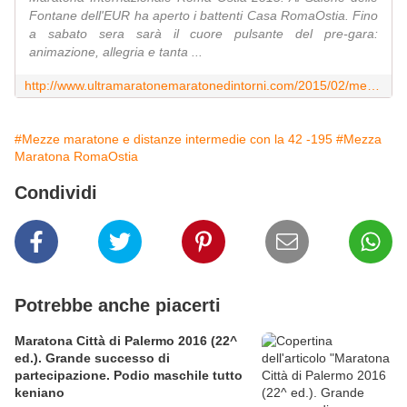
Fontane dell'EUR ha aperto i battenti Casa RomaOstia. Fino
a sabato sera sarà il cuore pulsante del pre-gara:
animazione, allegria e tanta ...
http://www.ultramaratonemaratonedintorni.com/2015/02/mezzamaratona-internazionale-romaostia-2015-casa-romaostia-ha-aperto-i-battenti-e-rimarra-aperta-sino-alle-ore-20-00-di-sabato-28-fe
#Mezze maratone e distanze intermedie con la 42 -195
#Mezza
Maratona RomaOstia
Condividi
Potrebbe anche piacerti
Maratona Città di Palermo 2016 (22^
ed.). Grande successo di
partecipazione. Podio maschile tutto
keniano