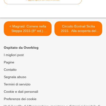
< Magraid. Correre nella
Circuito Ecotrail Sicilia
Steppa 2015 (8^ ed.).
2015. Alla scoperta del
Magraid, un altro sogno che
Pino d’Aleppo, va di scena
si avvera: portare la sua
l’Ecotrail della Val d’Ippari >
testimonianza al Thinking
Ospitato da Overblog
Day 2015
I migliori post
Pagine
Contatto
Segnala abuso
Termini di servizio
Cookie e dati personali
Preferenze dei cookie