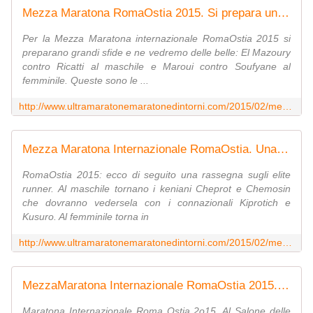
Mezza Maratona RomaOstia 2015. Si prepara una grande gara con alcune sfide tricolori - Ultramaratone, maratone e dintorni
Per la Mezza Maratona internazionale RomaOstia 2015 si
preparano grandi sfide e ne vedremo delle belle: El Mazoury
contro Ricatti al maschile e Maroui contro Soufyane al
femminile. Queste sono le ...
http://www.ultramaratonemaratonedintorni.com/2015/02/mezza-maratona-romaostia-2015-si-prepara-una-grande-gara-con-alcune-sfide-tricolori.html
Mezza Maratona Internazionale RomaOstia. Una rassegna degli élite runner - Ultramaratone, maratone e dintorni
RomaOstia 2015: ecco di seguito una rassegna sugli elite
runner. Al maschile tornano i keniani Cheprot e Chemosin
che dovranno vedersela con i connazionali Kiprotich e
Kusuro. Al femminile torna in
http://www.ultramaratonemaratonedintorni.com/2015/02/mezza-maratona-internazionale-romaostia-una-rassegna-degli-elite-runner.html
MezzaMaratona Internazionale RomaOstia 2015. Casa RomaOstia ha aperto i battenti e rimarrà aperta sino alle ore 20.00 di sabato 28 febbraio - Ultramaratone, maratone e dintorni
Maratona Internazionale Roma Ostia 2o15. Al Salone delle