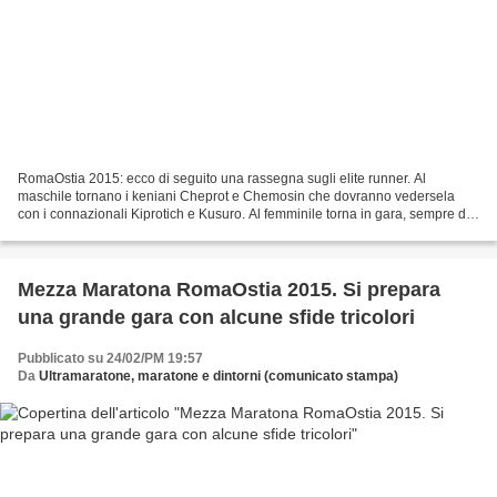
RomaOstia 2015: ecco di seguito una rassegna sugli elite runner. Al
maschile tornano i keniani Cheprot e Chemosin che dovranno vedersela
con i connazionali Kiprotich e Kusuro. Al femminile torna in gara, sempre dal
Kenia, Sharon Cherop ma attenzione a...
Mezza Maratona RomaOstia 2015. Si prepara
una grande gara con alcune sfide tricolori
Pubblicato su 24/02/PM 19:57
Da
Ultramaratone, maratone e dintorni (comunicato stampa)