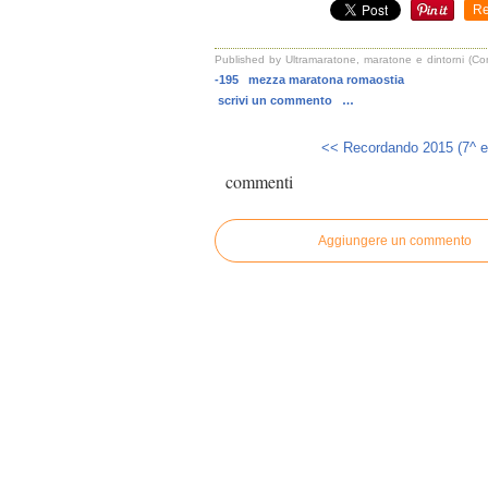
Re
Published by Ultramaratone, maratone e dintorni (C
-195
mezza maratona romaostia
scrivi un commento
…
<< Recordando 2015 (7^ ed
commenti
Aggiungere un commento