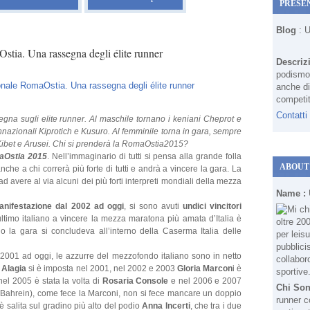
PRESE
Blog
: 
tia. Una rassegna degli élite runner
Descriz
podismo 
anche di
competit
Contatti
egna sugli elite runner.
Al maschile tornano i keniani Cheprot e
azionali Kiprotich e Kusuro. Al femminile torna in gara, sempre
ibet e Arusei. Chi si prenderà la RomaOstia2015?
aOstia 2015
. Nell’immaginario di tutti si pensa alla grande folla
ABOUT
 anche a chi correrà più forte di tutti e andrà a vincere la gara. La
 avere al via alcuni dei più forti interpreti mondiali della mezza
Name :
manifestazione dal 2002 ad oggi
, si sono avuti
undici vincitori
ltimo italiano a vincere la mezza maratona più amata d’Italia è
 la gara si concludeva all’interno della Caserma Italia delle
2001 ad oggi, le azzurre del mezzofondo italiano sono in netto
 Alagia
si è imposta nel 2001, nel 2002 e 2003
Gloria Marcon
i è
nel 2005 è stata la volta di
Rosaria Console
e nel 2006 e 2007
Chi So
l Bahrein), come fece la Marconi, non si fece mancare un doppio
runner c
 salita sul gradino più alto del podio
Anna Incerti
, che tra i due