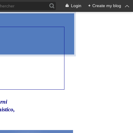
Login
+
Create my blog
rni
istico,