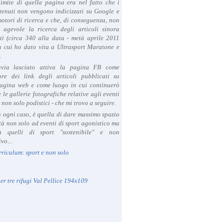
limite di quella pagina era nel fatto che i
tenuti non vengono indicizzati su Google e
 motori di ricerca e che, di conseguenza, non
a agevole la ricerca degli articoli sinora
ti (circa 340 alla data - metà aprile 2011
in cui ho dato vita a Ultrasport Maratone e
.
avia lasciato attiva la pagina FB come
ore dei link degli articoli pubblicati su
agina web e come luogo in cui continuerò
 le gallerie fotografiche relative agli eventi
- non solo podistici - che mi trovo a seguire.
in ogni caso, è quella di dare massimo spazio
ità non solo ad eventi di sport agonistico ma
 quelli di sport "sostenibile" e non
vo...
rriculum: sport e non solo