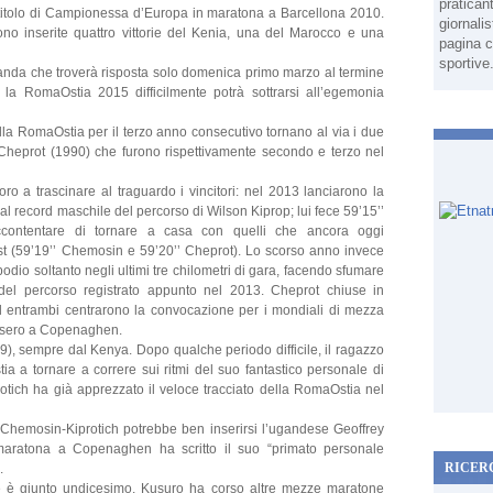
pratican
 titolo di Campionessa d’Europa in maratona a Barcellona 2010.
giornali
ono inserite quattro vittorie del Kenia, una del Marocco e una
pagina c
sportive
nda che troverà risposta solo domenica primo marzo al termine
la RomaOstia 2015 difficilmente potrà sottrarsi all’egemonia
lla RomaOstia per il terzo anno consecutivo tornano al via i due
heprot (1990) che furono rispettivamente secondo e terzo nel
ro a trascinare al traguardo i vincitori: nel 2013 lanciarono la
d al record maschile del percorso di Wilson Kiprop; lui fece 59’15’’
accontentare di tornare a casa con quelli che ancora oggi
est (59’19’’ Chemosin e 59’20’’ Cheprot). Lo scorso anno invece
podio soltanto negli ultimi tre chilometri di gara, facendo sfumare
rd del percorso registrato appunto nel 2013. Cheprot chiuse in
 entrambi centrarono la convocazione per i mondiali di mezza
lsero a Copenaghen.
9), sempre dal Kenya. Dopo qualche periodo difficile, il ragazzo
ia a tornare a correre sui ritmi del suo fantastico personale di
otich ha già apprezzato il veloce tracciato della RomaOstia nel
t-Chemosin-Kiprotich potrebbe ben inserirsi l’ugandese Geoffrey
aratona a Copenaghen ha scritto il suo “primato personale
RICER
.
 è giunto undicesimo, Kusuro ha corso altre mezze maratone