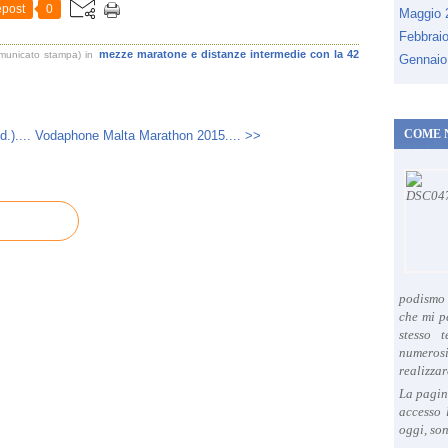
post
0
Maggio
M
Febbrai
a
mezze maratone e distanze intermedie con la 42
omunicato stampa)
in
r
Gennaio
a
t
o
COME 
.)....
Vodaphone Malta Marathon 2015.... >>
n
a
i
n
t
e
r
n
a
podismo 
che mi p
z
stesso 
i
numeros
o
realizzar
n
La pagin
a
accesso 
l
oggi, son
e