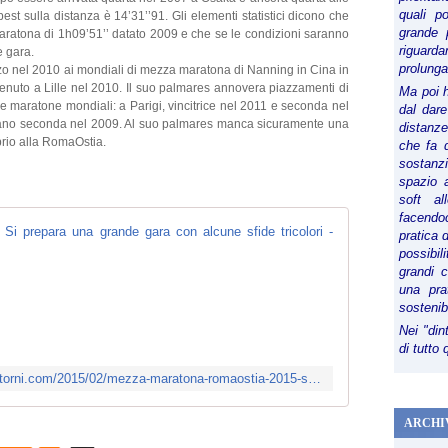
quali p
est sulla distanza è 14’31’’91. Gli elementi statistici dicono che
grande 
aratona di 1h09’51’’ datato 2009 e che se le condizioni saranno
riguard
e gara.
prolunga
zo nel 2010 ai mondiali di mezza maratona di Nanning in Cina in
tenuto a Lille nel 2010. Il suo palmares annovera piazzamenti di
Ma poi 
e maratone mondiali: a Parigi, vincitrice nel 2011 e seconda nel
dal dare
ilano seconda nel 2009. Al suo palmares manca sicuramente una
distanze,
rio alla RomaOstia.
che fa d
sostanz
spazio 
soft al
facendoc
Mezza Maraton
pratica 
possibi
P
grandi 
e
una pra
r
sostenib
l
Nei "din
a
di tutto
M
http://www.ultramaratonemaratonedintorni.com/2015/02/mezza-maratona-romaostia-2015-si-prepara-una-grande-gara-con-alcune-sfide-tricolori.html
e
z
ARCHI
z
a