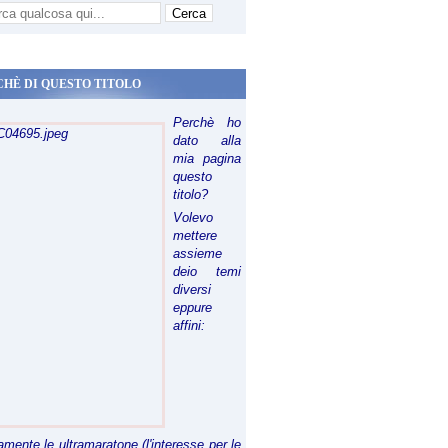
CHÈ DI QUESTO TITOLO
Perchè ho
dato alla
mia pagina
questo
titolo?
Volevo
mettere
assieme
deio temi
diversi
eppure
affini:
riamente le ultramaratone (l'interesse per le