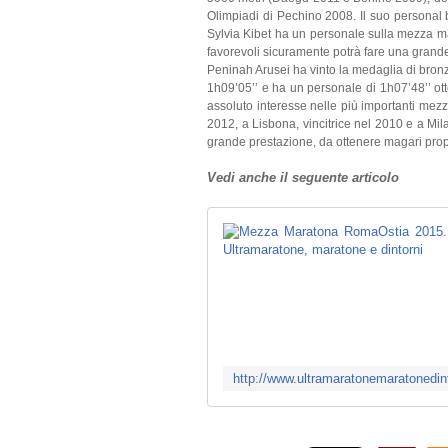
Olimpiadi di Pechino 2008. Il suo personal b
Sylvia Kibet ha un personale sulla mezza m
favorevoli sicuramente potrà fare una grand
Peninah Arusei ha vinto la medaglia di bron
1h09’05’’ e ha un personale di 1h07’48’’ ot
assoluto interesse nelle più importanti mezz
2012, a Lisbona, vincitrice nel 2010 e a M
grande prestazione, da ottenere magari prop
Vedi anche il seguente articolo