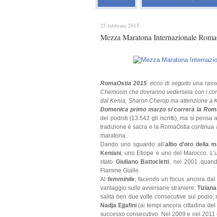
25 febbraio 2015
Mezza Maratona Internazionale RomaOs
RomaOstia 2015
: ecco di seguito una rass
Chemosin che dovranno vedersela con i conn
dal Kenia, Sharon Cherop ma attenzione a K
Domenica primo marzo si correrà la Rom
dei podisti (13.542 gli iscritti), ma si pensa
tradizione è sacra e la RomaOstia continua ad
maratona.
Dando uno sguardo all’
albo d’oro della 
Keniani
, uno Etiope e uno del Marocco. L’u
stato
Giuliano Battocletti
, nel 2001 quando
Fiamme Gialle.
Al
femminile
, facendo un focus ancora dal 
vantaggio sulle avversarie straniere:
Tiziana
salita ben due volte consecutive sul podio, 
Nadja Ejjafini
(ai tempi ancora cittadina de
successo consecutivo. Nel 2009 e nel 2011 è