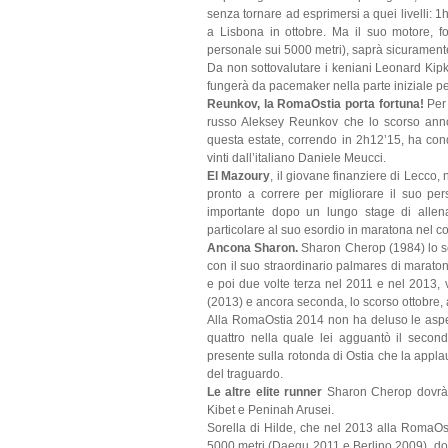
senza tornare ad esprimersi a quei livelli:
a Lisbona in ottobre. Ma il suo motore, f
personale sui 5000 metri), saprà sicuramente 
Da non sottovalutare i keniani Leonard K
fungerà da pacemaker nella parte iniziale p
Reunkov, la RomaOstia porta fortuna!
Per 
russo Aleksey Reunkov che lo scorso anno 
questa estate, correndo in 2h12’15, ha con
vinti dall’italiano Daniele Meucci.
El Mazoury
, il giovane finanziere di Lecco, n
pronto a correre per migliorare il suo pe
importante dopo un lungo stage di allena
particolare al suo esordio in maratona nel c
Ancona Sharon.
Sharon Cherop (1984) lo sco
con il suo straordinario palmares di marato
e poi due volte terza nel 2011 e nel 2013, 
(2013) e ancora seconda, lo scorso ottobre, 
Alla RomaOstia 2014 non ha deluso le aspet
quattro nella quale lei agguantò il secondo
presente sulla rotonda di Ostia che la applau
del traguardo.
Le altre elite runner
Sharon Cherop dovrà v
Kibet e Peninah Arusei.
Sorella di Hilde, che nel 2013 alla RomaOst
5000 metri (Daegu 2011 e Berlino 2009), do