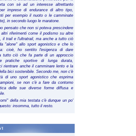
orta con sè ad un interesse altrettanto
per imprese di endurance di altro tipo,
anti per esempio il nuoto o le camminate
te), in secondo luogo le maratone.
ho pensato che non si poteva prescindere
 altri riferimenti come il podismo su altre
 il trail e l'ultratrail, ma anche a tutto ciò
a "alone" allo sport agonistico e che lo
ia: cioè, ho sentito l'esigenza di dare
a tutto ciò che fa parte di un approccio
le pratiche sportive di lunga durata,
i rientrare anche il camminare lento e la
a RomaOstia 2015. Si prepara una grande gara con alcune sfide 
della bici sostenibile. Secondo me, non c'è
lità di uno sport agonistico che esprima
campioni, se non c'è a fare da contorno
tica delle sue diverse forme diffusa e
ile.
torni" della mia testata c'è dunque un po'
 questo: insomma, tutto il resto.
VI