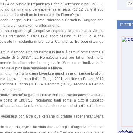
 1h01’04 ad Aussig in Repubblica Ceca a Settembre e poi 1h02’29
orgiato da una grande esperienza in pista (13’12’’32 è il suo
adattarsi e sfruttare la tecnicità della RomaOstia.
ipkoech Langat, Peter Kwemoi Ndorobo e Cornelius Kangogo che
IL PER
er lanciare i compagni di allenamento.
quanto riguarda gli europei va segnalata la presenza al via del
sul traguardo di Ostia fu quattordicesimo in 1h03’32’’ e che
quistato la medaglia di bronzo ai Campionati Europei di Zurigo
ato in Marocco e poi trasferitosi in Italia, è dato in ottima forma e
rsonale di 1h03’37’’. La RomaOstia sarà per lui un test molto
mento in altura che ha seguito in Marocco e finalizzato in
orso della prossima primavera a Milano.
rso anno era la super favorita e quest’anno si ripresenta al via
neta: bronzo ai mondiali di Daegu 2011, vincitrice a Boston 2012
vincitrice a Torino (2013) e a Toronto (2010), seconda a Berlino
a Francoforte.
tative perché la gara si chiuse con una rocambolesca volata a
 posto in 1h08’51’’ regalando tanti sorrisi a tutto il pubblico
dì per la tenacia e la determinazione con cui si gettò sulla linea
edersela con altre due keniane di grande esperienza: Sylvia
ia fu quarta, Sylvia ha vinto due medaglie d’argento iridate sui
priorita
po essere arrivata quarta nel 2007 a Osaka e ancora quarta alle