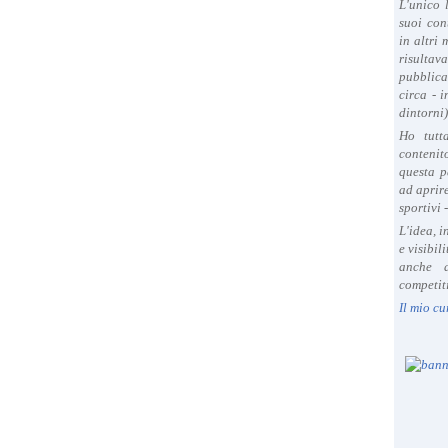
L'unico 
R
suoi con
o
in altri
m
risultav
a
pubblica
O
circa - 
s
dintorni)
t
Ho tutt
i
contenit
a
questa p
2
ad aprire
sportivi 
0
1
L'idea, 
e visibil
5
anche a
s
competiti
i
Il mio cu
p
r
e
p
a
r
a