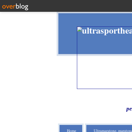
pe
Home
Ultramaratone, maratone