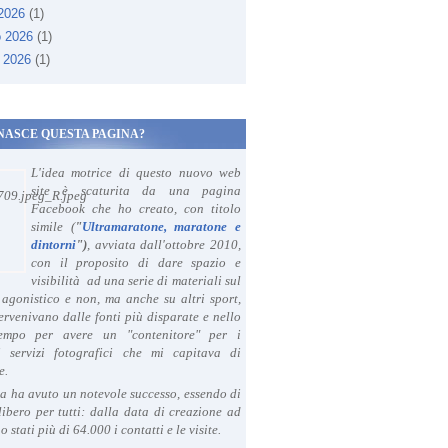
 2026
(1)
o 2026
(1)
 2026
(1)
NASCE QUESTA PAGINA?
L'idea motrice di questo nuovo web
site è scaturita da una pagina
Facebook che ho creato, con titolo
simile (
"
Ultramaratone, maratone e
dintorni
")
, avviata dall'ottobre 2010,
con il proposito di dare spazio e
visibilità ad una serie di materiali sul
agonistico e non, ma anche su altri sport,
ervenivano dalle fonti più disparate e nello
tempo per avere un "contenitore" per i
i servizi fotografici che mi capitava di
e.
a ha avuto un notevole successo, essendo di
libero per tutti: dalla data di creazione ad
o stati più di 64.000 i contatti e le visite.