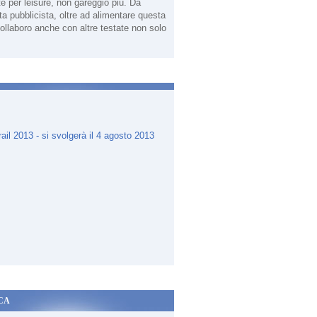
te per leisure, non gareggio più. Da
sta pubblicista, oltre ad alimentare questa
ollaboro anche con altre testate non solo
.
CA