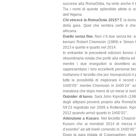
successi alla RomaOstia, ha vinto anche il
Tra i nomi di queste splendide atlete si s
dell’Algeria.
Chi vincerà la RomaOstia 2015?
È la doma
della gara. Quel che sembra certo è che 
africana.
Duello senza fine.
Non c’è due senza tre: a
keniani Robert Chemosin (1989) e Simon C
2013 e quinto e quarto nel 2014.
In entrambe le precedenti edizioni furono lo
straordinaria volata che portò alla vittoria e
mentre i due inseguitori si dovettero 
rappresentano i loro eccellenti personal b
mollarono il terzetto che poi monopolizzò il 
tutte le possibilità di migliorare il reco
1h00’05’’ mentre Chemosin in 1h00’24’’ ed
maratona che dopo meno di un mese si svo
Outsider di lusso
. Sarà John Kiprotich (198
degli altipiani proverà proprio alla RomaOst
59’23 registrato nel 2009 a Rotterdam. Kipr
2012 quando arrivò quarto in 1h00’02’’.
Attenzione a Kusuro
. Nel terzetto Chepro
Kusuro che ai mondiali 2014 di mezza m
d’esordio” ad alti livelli correndo in 1h00’40’’
Dopo la gara iridata di Copenaghen, dove