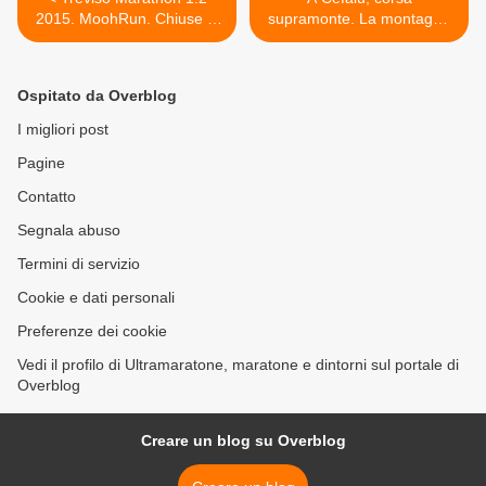
2015. MoohRun. Chiuse in
supramonte. La montagna
anticipo le iscrizioni della
ha chiamato e Gerlando ha
non competitiva abbinata
risposto (Gerlando Lo
come evento collaterale
Cicero) >
Ospitato da Overblog
I migliori post
Pagine
Contatto
Segnala abuso
Termini di servizio
Cookie e dati personali
Preferenze dei cookie
Vedi il profilo di Ultramaratone, maratone e dintorni sul portale di
Overblog
Creare un blog su Overblog