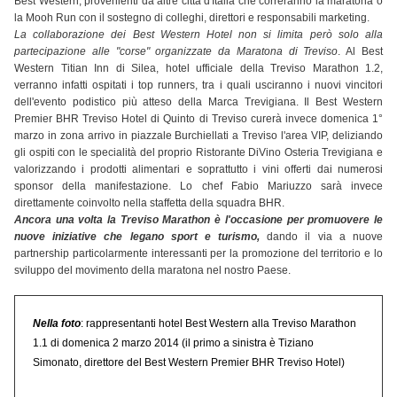
Best Western, provenienti da altre città d'Italia che correranno la maratona o
la Mooh Run con il sostegno di colleghi, direttori e responsabili marketing.
La collaborazione dei Best Western Hotel non si limita però solo alla
partecipazione alle "corse" organizzate da Maratona di Treviso
. Al Best
Western Titian Inn di Silea, hotel ufficiale della Treviso Marathon 1.2,
verranno infatti ospitati i top runners, tra i quali usciranno i nuovi vincitori
dell'evento podistico più atteso della Marca Trevigiana. Il Best Western
Premier BHR Treviso Hotel di Quinto di Treviso curerà invece domenica 1°
marzo in zona arrivo in piazzale Burchiellati a Treviso l'area VIP, deliziando
gli ospiti con le specialità del proprio Ristorante DiVino Osteria Trevigiana e
valorizzando i prodotti alimentari e soprattutto i vini offerti dai numerosi
sponsor della manifestazione. Lo chef Fabio Mariuzzo sarà invece
direttamente coinvolto nella staffetta della squadra BHR.
Ancora una volta la Treviso Marathon è l'occasione per promuovere le
nuove iniziative che legano sport e turismo,
dando il via a nuove
partnership particolarmente interessanti per la promozione del territorio e lo
sviluppo del movimento della maratona nel nostro Paese.
Nella foto
: rappresentanti hotel Best Western alla Treviso Marathon
1.1 di domenica 2 marzo 2014 (il primo a sinistra è Tiziano
Simonato,
direttore del Best Western Premier BHR Treviso Hotel
)