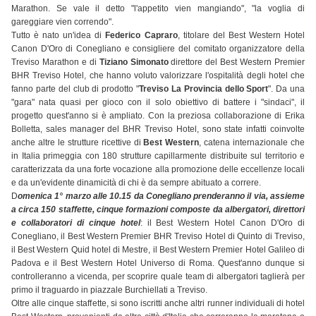
Marathon. Se vale il detto "l'appetito vien mangiando", "la voglia di
gareggiare vien correndo".
Tutto è nato un'idea di
Federico Capraro
, titolare del Best Western Hotel
Canon D'Oro di Conegliano e consigliere del comitato organizzatore della
Treviso Marathon e di
Tiziano Simonato
direttore del Best Western Premier
BHR Treviso Hotel, che hanno voluto valorizzare l'ospitalità degli hotel che
fanno parte del club di prodotto "
Treviso La Provincia dello Sport
". Da una
"gara" nata quasi per gioco con il solo obiettivo di battere i "sindaci", il
progetto quest'anno si è ampliato. Con la preziosa collaborazione di Erika
Bolletta, sales manager del BHR Treviso Hotel, sono state infatti coinvolte
anche altre le strutture ricettive di
Best Western
, catena internazionale che
in Italia primeggia con 180 strutture capillarmente distribuite sul territorio e
caratterizzata da una forte vocazione alla promozione delle eccellenze locali
e da un'evidente dinamicità di chi è da sempre abituato a correre.
D
omenica 1° marzo alle 10.15 da Conegliano prenderanno il via, assieme
a circa 150 staffette, cinque formazioni composte da albergatori, direttori
e collaboratori di cinque hotel
: il Best Western Hotel Canon D'Oro di
Conegliano, il Best Western Premier BHR Treviso Hotel di Quinto di Treviso,
il Best Western Quid hotel di Mestre, il Best Western Premier Hotel Galileo di
Padova e il Best Western Hotel Universo di Roma. Quest'anno dunque si
controlleranno a vicenda, per scoprire quale team di albergatori taglierà per
primo il traguardo in piazzale Burchiellati a Treviso.
Oltre alle cinque staffette, si sono iscritti anche altri runner individuali di hotel