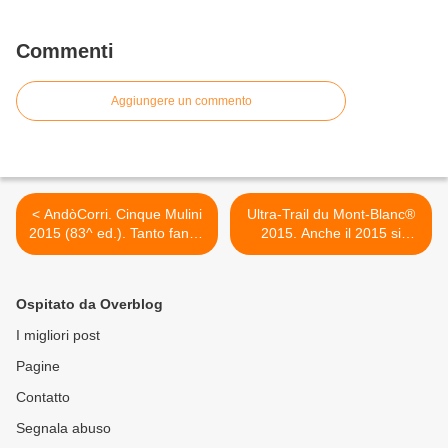
Commenti
Aggiungere un commento
< AndòCorri. Cinque Mulini
Ultra-Trail du Mont-Blanc®
2015 (83^ ed.). Tanto fango
2015. Anche il 2015 si
alla Cinque Mulini
profila come un anno dei
record >
Ospitato da Overblog
I migliori post
Pagine
Contatto
Segnala abuso