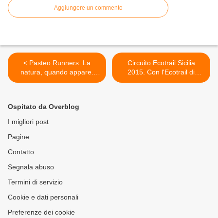
Aggiungere un commento
< Pasteo Runners. La
Circuito Ecotrail Sicilia
natura, quando appare.
2015. Con l'Ecotrail di
Diario di un allenamento
Monte Pellegrino, 3^ prova
del circuito, riparte il Vilardo
Doggy Trail >
Ospitato da Overblog
I migliori post
Pagine
Contatto
Segnala abuso
Termini di servizio
Cookie e dati personali
Preferenze dei cookie