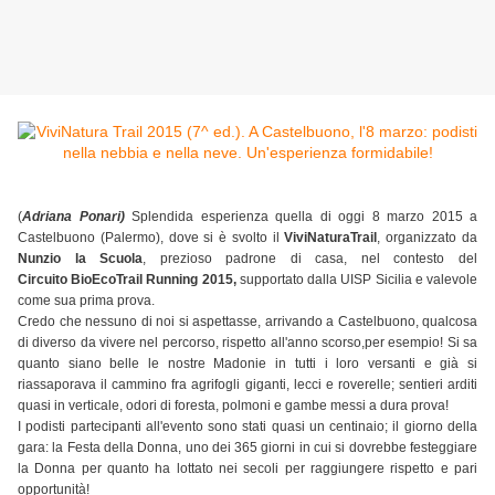
(
Adriana Ponari)
Splendida esperienza quella di oggi 8 marzo 2015 a
Castelbuono (Palermo), dove si è svolto il
ViviNaturaTrail
, organizzato da
Nunzio la Scuola
, prezioso padrone di casa, nel contesto del
Circuito
BioEcoTrail Running 2015,
supportato dalla UISP Sicilia e valevole
come sua prima prova.
Credo che nessuno di noi si aspettasse, arrivando a Castelbuono, qualcosa
di diverso da vivere nel percorso, rispetto all'anno scorso,per esempio! Si sa
quanto siano belle le nostre Madonie in tutti i loro versanti e già si
riassaporava il cammino fra agrifogli giganti, lecci e roverelle; sentieri arditi
quasi in verticale, odori di foresta, polmoni e gambe messi a dura prova!
I podisti partecipanti all'evento sono stati quasi un centinaio; il giorno della
gara: la Festa della Donna, uno dei 365 giorni in cui si dovrebbe festeggiare
la Donna per quanto ha lottato nei secoli per raggiungere rispetto e pari
opportunità!