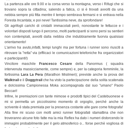
La partenza alle ore 9.00 e la corsa verso la montagna, verso i Rifugi che si
trovano sopra la cittadina; salendo a fatica, ci si è trovati avvolti da una
nebbia sempre più fitta mentre il tempo sembrava fermarsi e si entrava nella
Foresta Incantata; e poi neve! Tantissima neve, da sprofondare!
Gli agrifogli carichi di cristalli immacolati però, nonostante le fettucce e i
volontari disposti lungo il percorso, molti partecipanti si sono persi su sentieri
non contemplati, avvolti dalla nebbia che indubbiamente fuorvia qualsiasi
orientamento!
L'arrivo ha avuto,infatti, tempi lunghi ma per fortuna i runner sono riusciti a
ritrovare la "retta" via (effiicaci le comunicazioni telefoniche fra organizzatori
e partecipanti!)
Vincitore maschile
Francesco Cesare
della Panormus ( squadra
intervenuta massicciamente, come sempre) e, per la categoria femminile, la
fortissima
Lara La Pera
(Marathon Misilmeri); previste anche la prova del
Walktrail
e il
Doggytrail
che ha visto la partecipazione della solita scatenata
e dolcissima Campionessa Moka accompagnata dal suo "umano" Paolo
Beccari!
Infine, le premiazioni con tante mimose e prodotti tipici del Castebuonese e
mi si permetta un piccolissimo momento di orgoglio, perché anche la
scrivente è stata premiata per la presenza costante alle gare come fotografa!
Alla fine mi scuso con molti amici runner fotografati stamattina che non
troveranno alcune foto fatte ma la mia Reflex ha dato i numeri distorcendo le
immagini probabilmente per il gelo atmosferico o... forse perchè vogliosa di