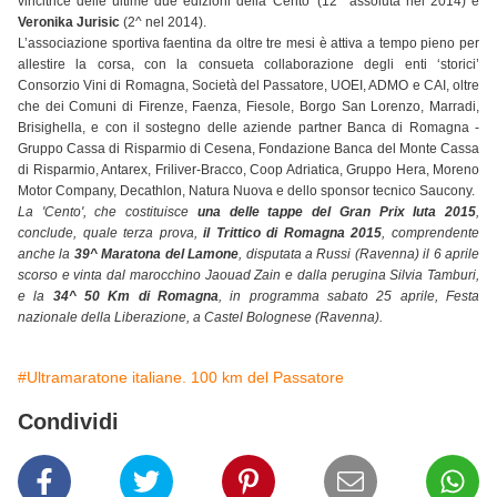
vincitrice delle ultime due edizioni della 'Cento' (12^ assoluta nel 2014) e
Veronika Jurisic
(2^ nel 2014).
L’associazione sportiva faentina da oltre tre mesi è attiva a tempo pieno per
allestire la corsa, con la consueta collaborazione degli enti ‘storici’
Consorzio Vini di Romagna, Società del Passatore, UOEI, ADMO e CAI, oltre
che dei Comuni di Firenze, Faenza, Fiesole, Borgo San Lorenzo, Marradi,
Brisighella, e con il sostegno delle aziende partner Banca di Romagna -
Gruppo Cassa di Risparmio di Cesena, Fondazione Banca del Monte Cassa
di Risparmio, Antarex, Friliver-Bracco, Coop Adriatica, Gruppo Hera, Moreno
Motor Company, Decathlon, Natura Nuova e dello sponsor tecnico Saucony.
La 'Cento', che costituisce
una delle tappe del Gran Prix Iuta 2015
,
conclude, quale terza prova,
il Trittico di Romagna 2015
, comprendente
anche la
39^ Maratona del Lamone
, disputata a Russi (Ravenna) il 6 aprile
scorso e vinta dal marocchino Jaouad Zain e dalla perugina Silvia Tamburi,
e la
34^ 50 Km di Romagna
, in programma sabato 25 aprile, Festa
nazionale della Liberazione, a Castel Bolognese (Ravenna).
#Ultramaratone italiane. 100 km del Passatore
Condividi