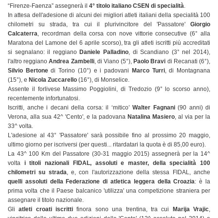
“Firenze-Faenza” assegnerà il
4° titolo italiano CSEN di specialità
.
In attesa dell'adesione di alcuni dei migliori atleti italiani della specialità 100
chilometri su strada, tra cui il plurivincitore del 'Passatore'
Giorgio
Calcaterra
, recordman della corsa con nove vittorie consecutive (6° alla
Maratona del Lamone del 6 aprile scorso), tra gli atleti iscritti più accreditati
si segnalano: il reggiano
Daniele Palladino
, di Scandiano (3° nel 2014),
l'altro reggiano
Andrea Zambelli
, di Viano (5°),
Paolo Bravi
di Recanati (6°),
Silvio Bertone
di Torino (10°) e i padovani
Marco Turri
, di Montagnana
(15°), e
Nicola Zuccarello
(16°), di Monselice.
Assente il forlivese Massimo Poggiolini, di Tredozio (9° lo scorso anno),
recentemente infortunatosi.
Iscritti, anche i decani della corsa: il ‘mitico’
Walter Fagnani
(90 anni) di
Verona, alla sua 42^ 'Cento', e la padovana
Natalina Masiero
, al via per la
33^ volta.
L'adesione al 43° 'Passatore' sarà possibile fino al prossimo 20 maggio,
ultimo giorno per iscriversi (per questi... ritardatari la quota è di 85,00 euro).
La 43^ 100 Km del Passatore (30-31 maggio 2015) assegnerà per la 14^
volta
i titoli nazionali FIDAL, assoluti e master, della specialità 100
chilometri su strada
, e, con l'autorizzazione della stessa FIDAL, anche
quelli assoluti della Federazione di atletica leggera della Croazia
: è la
prima volta che il Paese balcanico 'utilizza' una competizione straniera per
assegnare il titolo nazionale.
Gli
atleti croati iscritti
finora sono una trentina, tra cui
Marija Vrajic
,