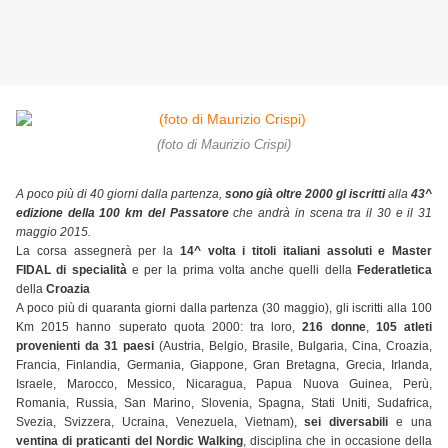
(foto di Maurizio Crispi)
A poco più di 40 giorni dalla partenza,
sono già oltre 2000 gl iscritti
alla
43^
edizione della 100 km del Passatore
che andrà in scena tra il 30 e il 31
maggio 2015.
La corsa assegnerà per la
14^ volta i titoli italiani assoluti e Master
FIDAL di specialità
e per la prima volta anche quelli della
Federatletica
della
Croazia
A poco più di quaranta giorni dalla partenza (30 maggio), gli iscritti alla 100
Km 2015 hanno superato quota 2000: tra loro,
216 donne
,
105 atleti
provenienti da 31 paesi
(Austria, Belgio, Brasile, Bulgaria, Cina, Croazia,
Francia, Finlandia, Germania, Giappone, Gran Bretagna, Grecia, Irlanda,
Israele, Marocco, Messico, Nicaragua, Papua Nuova Guinea, Perù,
Romania, Russia, San Marino, Slovenia, Spagna, Stati Uniti, Sudafrica,
Svezia, Svizzera, Ucraina, Venezuela, Vietnam),
sei diversabili
e una
ventina di praticanti del Nordic Walking
, disciplina che in occasione della