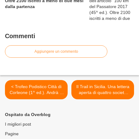
Oltre 2100 iscritti a meno di due mesi
dalla partenza
Commenti
Aggiungere un commento
< Trofeo Podistico Città di
Il Trail in Sicilia. Una lettera
Corleone (1^ ed.). Andrà in
aperta di quattro società
scena il prossimo 31
siciliane con dichiarate
maggio 2015
proposte costruttive, ma ...
con polemiche in filigrana e
Ospitato da Overblog
la replica equilibrata di Aldo
Siragusa >
I migliori post
Pagine