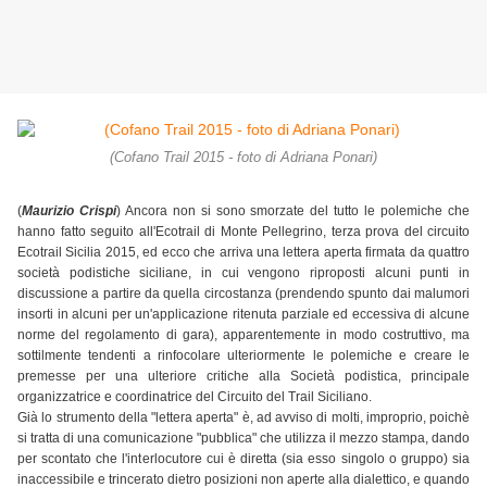
(Cofano Trail 2015 - foto di Adriana Ponari)
(
Maurizio Crispi
) Ancora non si sono smorzate del tutto le polemiche che
hanno fatto seguito all'Ecotrail di Monte Pellegrino, terza prova del circuito
Ecotrail Sicilia 2015, ed ecco che arriva una lettera aperta firmata da quattro
società podistiche siciliane, in cui vengono riproposti alcuni punti in
discussione a partire da quella circostanza (prendendo spunto dai malumori
insorti in alcuni per un'applicazione ritenuta parziale ed eccessiva di alcune
norme del regolamento di gara), apparentemente in modo costruttivo, ma
sottilmente tendenti a rinfocolare ulteriormente le polemiche e creare le
premesse per una ulteriore critiche alla Società podistica, principale
organizzatrice e coordinatrice del Circuito del Trail Siciliano.
Già lo strumento della "lettera aperta" è, ad avviso di molti, improprio, poichè
si tratta di una comunicazione "pubblica" che utilizza il mezzo stampa, dando
per scontato che l'interlocutore cui è diretta (sia esso singolo o gruppo) sia
inaccessibile e trincerato dietro posizioni non aperte alla dialettico, e quando