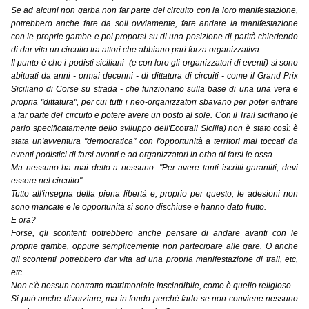
Se ad alcuni non garba non far parte del circuito con la loro manifestazione,
potrebbero anche fare da soli ovviamente, fare andare la manifestazione
con le proprie gambe e poi proporsi su di una posizione di parità chiedendo
di dar vita un circuito tra attori che abbiano pari forza organizzativa.
Il punto è che i podisti siciliani (e con loro gli organizzatori di eventi) si sono
abituati da anni - ormai decenni - di dittatura di circuiti - come il Grand Prix
Siciliano di Corse su strada - che funzionano sulla base di una una vera e
propria "dittatura", per cui tutti i neo-organizzatori sbavano per poter entrare
a far parte del circuito e potere avere un posto al sole. Con il Trail siciliano (e
parlo specificatamente dello sviluppo dell'Ecotrail Sicilia) non è stato così: è
stata un'avventura "democratica" con l'opportunità a territori mai toccati da
eventi podistici di farsi avanti e ad organizzatori in erba di farsi le ossa.
Ma nessuno ha mai detto a nessuno: "Per avere tanti iscritti garantiti, devi
essere nel circuito".
Tutto all'insegna della piena libertà e, proprio per questo, le adesioni non
sono mancate e le opportunità si sono dischiuse e hanno dato frutto.
E ora?
Forse, gli scontenti potrebbero anche pensare di andare avanti con le
proprie gambe, oppure semplicemente non partecipare alle gare. O anche
gli scontenti potrebbero dar vita ad una propria manifestazione di trail, etc,
etc.
Non c'è nessun contratto matrimoniale inscindibile, come è quello religioso.
Si può anche divorziare, ma in fondo perchè farlo se non conviene nessuno