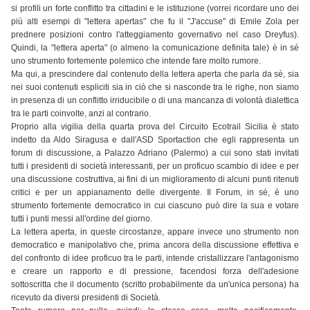
si profili un forte conflitto tra cittadini e le istituzione (vorrei ricordare uno dei
più alti esempi di "lettera apertas" che fu il "J'accuse" di Emile Zola per
prednere posizioni contro l'atteggiamento governativo nel caso Dreyfus).
Quindi, la "lettera aperta" (o almeno la comunicazione definita tale) è in sé
uno strumento fortemente polemico che intende fare molto rumore.
Ma qui, a prescindere dal contenuto della lettera aperta che parla da sè, sia
nei suoi contenuti espliciti sia in ciò che si nasconde tra le righe, non siamo
in presenza di un conflitto irriducibile o di una mancanza di volontà dialettica
tra le parti coinvolte, anzi al contrario.
Proprio alla vigilia della quarta prova del Circuito Ecotrail Sicilia è stato
indetto da Aldo Siragusa e dall'ASD Sportaction che egli rappresenta un
forum di discussione, a Palazzo Adriano (Palermo) a cui sono stati invitati
tutti i presidenti di società interessanti, per un proficuo scambio di idee e per
una discussione costruttiva, ai fini di un miglioramento di alcuni punti ritenuti
critici e per un appianamento delle divergente. Il Forum, in sé, è uno
strumento fortemente democratico in cui ciascuno può dire la sua e votare
tutti i punti messi all'ordine del giorno.
La lettera aperta, in queste circostanze, appare invece uno strumento non
democratico e manipolativo che, prima ancora della discussione effettiva e
del confronto di idee proficuo tra le parti, intende cristallizzare l'antagonismo
e creare un rapporto e di pressione, facendosi forza dell'adesione
sottoscritta che il documento (scritto probabilmente da un'unica persona) ha
ricevuto da diversi presidenti di Società.