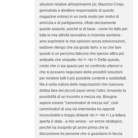
allusioni relative all'esprimermi (io, Maurizio Crispi,
giornalista e direttore responsabile di questo
magazine online) in un certo modo per motivi di
amicizia e di partigianeria, rifiuto decisamente
questo assunto, poiché io di base - come ho fatto per
tutta la mia attività lavorativa in Azienda sanitaria -
amo esprimere le mie opinioni senza edulcorazioni,
laddove ritengo che sia giusto farlo: e so che fare
questo è un percorso faticoso che spesso attira più
antipatie che simpatie.<br /> <br /> Detto questo,
credo che ci sia spazio per un confronto ulteriori e
che si possano negoziare delle possibili soluzioni
per rendere tutti il più possibile contenti e soddisfatti.
Ma è nella natura delle negoziazioni che ciascuna
debba fare dei piccoli passi verso l'altro, trovando la
possibilità di un incontro a mezza via. Bisogna
sapere essere "camminatori di mezza via", cioè
camminatori di una via intermedia tra opposti
inconciliabili e troppo distanti.<br /> <br /> La lettera
aperta è stata - a mio avviso - un errore strategico,
perché ha inasprito gli animi prima che la
discussione tra persone che si guardano in faccia