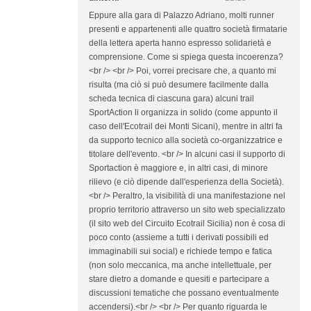
Eppure alla gara di Palazzo Adriano, molti runner
presenti e appartenenti alle quattro società firmatarie
della lettera aperta hanno espresso solidarietà e
comprensione. Come si spiega questa incoerenza?
<br /> <br /> Poi, vorrei precisare che, a quanto mi
risulta (ma ciò si può desumere facilmente dalla
scheda tecnica di ciascuna gara) alcuni trail
SportAction li organizza in solido (come appunto il
caso dell'Ecotrail dei Monti Sicani), mentre in altri fa
da supporto tecnico alla società co-organizzatrice e
titolare dell'evento. <br /> In alcuni casi il supporto di
Sportaction è maggiore e, in altri casi, di minore
rilievo (e ciò dipende dall'esperienza della Società).
<br /> Peraltro, la visibilità di una manifestazione nel
proprio territorio attraverso un sito web specializzato
(il sito web del Circuito Ecotrail Sicilia) non è cosa di
poco conto (assieme a tutti i derivati possibili ed
immaginabili sui social) e richiede tempo e fatica
(non solo meccanica, ma anche intellettuale, per
stare dietro a domande e quesiti e partecipare a
discussioni tematiche che possano eventualmente
accendersi).<br /> <br /> Per quanto riguarda le