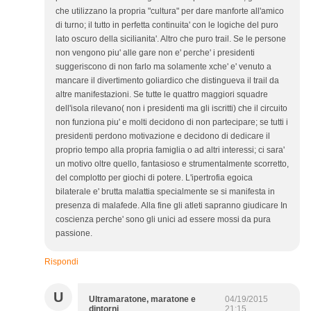
che utilizzano la propria "cultura" per dare manforte all'amico
di turno; il tutto in perfetta continuita' con le logiche del puro
lato oscuro della sicilianita'. Altro che puro trail. Se le persone
non vengono piu' alle gare non e' perche' i presidenti
suggeriscono di non farlo ma solamente xche' e' venuto a
mancare il divertimento goliardico che distingueva il trail da
altre manifestazioni. Se tutte le quattro maggiori squadre
dell'isola rilevano( non i presidenti ma gli iscritti) che il circuito
non funziona piu' e molti decidono di non partecipare; se tutti i
presidenti perdono motivazione e decidono di dedicare il
proprio tempo alla propria famiglia o ad altri interessi; ci sara'
un motivo oltre quello, fantasioso e strumentalmente scorretto,
del complotto per giochi di potere. L'ipertrofia egoica
bilaterale e' brutta malattia specialmente se si manifesta in
presenza di malafede. Alla fine gli atleti sapranno giudicare In
coscienza perche' sono gli unici ad essere mossi da pura
passione.
Rispondi
U
Ultramaratone, maratone e
04/19/2015
dintorni
21:15