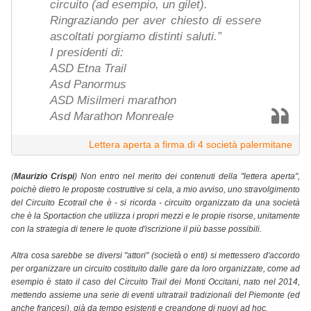
circuito (ad esempio, un gilet).
Ringraziando per aver chiesto di essere
ascoltati porgiamo distinti saluti.”
I presidenti di:
ASD Etna Trail
Asd Panormus
ASD Misilmeri marathon
Asd Marathon Monreale
Lettera aperta a firma di 4 società palermitane
(
Maurizio Crispi
) Non entro nel merito dei contenuti della "lettera aperta",
poichè dietro le proposte costruttive si cela, a mio avviso, uno stravolgimento
del Circuito Ecotrail che è - si ricorda - circuito organizzato da una società
che è la Sportaction che utilizza i propri mezzi e le propie risorse, unitamente
con la strategia di tenere le quote d'iscrizione il più basse possibili.
Altra cosa sarebbe se diversi "attori" (società o enti) si mettessero d'accordo
per organizzare un circuito costituito dalle gare da loro organizzate, come ad
esempio è stato il caso del Circuito Trail dei Monti Occitani, nato nel 2014,
mettendo assieme una serie di eventi ultratrail tradizionali del Piemonte (ed
anche francesi), già da tempo esistenti e creandone di nuovi ad hoc.