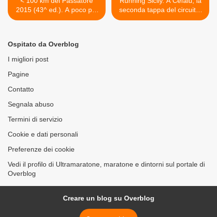
< 100 km del Passatore
Running Sicily. A Cefalù, la
2015 (43^ ed.). A poco più
seconda tappa del circuito,
di 40 giorni dalla partenza
domenica 19 aprile, in un
sono oltre 2000 gli iscritti
percorso lungo 10 km >
Ospitato da Overblog
I migliori post
Pagine
Contatto
Segnala abuso
Termini di servizio
Cookie e dati personali
Preferenze dei cookie
Vedi il profilo di Ultramaratone, maratone e dintorni sul portale di
Overblog
Creare un blog su Overblog