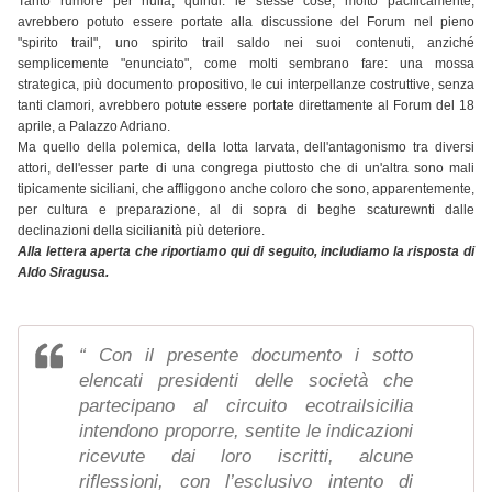
Tanto rumore per nulla, quindi: le stesse cose, molto pacificamente,
avrebbero potuto essere portate alla discussione del Forum nel pieno
"spirito trail", uno spirito trail saldo nei suoi contenuti, anziché
semplicemente "enunciato", come molti sembrano fare: una
mossa
strategica, più documento propositivo, le cui interpellanze costruttive, senza
tanti clamori, avrebbero potute essere portate direttamente al Forum del 18
aprile, a Palazzo Adriano.
Ma quello della polemica, della lotta larvata, dell'antagonismo tra diversi
attori, dell'esser parte di una congrega piuttosto che di un'altra sono mali
tipicamente siciliani, che affliggono anche coloro che sono, apparentemente,
per cultura e preparazione, al di sopra di beghe scaturewnti dalle
declinazioni della sicilianità più deteriore.
Alla lettera aperta che riportiamo qui di seguito, includiamo la risposta di
Aldo Siragusa.
“ Con il presente documento i sotto
elencati presidenti delle società che
partecipano al circuito ecotrailsicilia
intendono proporre, sentite le indicazioni
ricevute dai loro iscritti, alcune
riflessioni, con l’esclusivo intento di