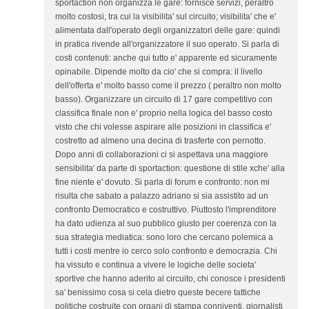
sportaction non organizza le gare: fornisce servizi, peraltro
molto costosi, tra cui la visibilita' sul circuito; visibilita' che e'
alimentata dall'operato degli organizzatori delle gare: quindi
in pratica rivende all'organizzatore il suo operato. Si parla di
costi contenuti: anche qui tutto e' apparente ed sicuramente
opinabile. Dipende molto da cio' che si compra: il livello
dell'offerta e' molto basso come il prezzo ( peraltro non molto
basso). Organizzare un circuito di 17 gare competitivo con
classifica finale non e' proprio nella logica del basso costo
visto che chi volesse aspirare alle posizioni in classifica e'
costretto ad almeno una decina di trasferte con pernotto.
Dopo anni di collaborazioni ci si aspettava una maggiore
sensibilita' da parte di sportaction: questione di stile xche' alla
fine niente e' dovuto. Si parla di forum e confronto: non mi
risulta che sabato a palazzo adriano si sia assistito ad un
confronto Democratico e costruttivo. Piuttosto l'imprenditore
ha dato udienza al suo pubblico giusto per coerenza con la
sua strategia mediatica: sono loro che cercano polemica a
tutti i costi mentre io cerco solo confronto e democrazia. Chi
ha vissuto e continua a vivere le logiche delle societa'
sportive che hanno aderito al circuito, chi conosce i presidenti
sa' benissimo cosa si cela dietro queste becere tattiche
politiche costruite con organi di stampa conniventi, giornalisti