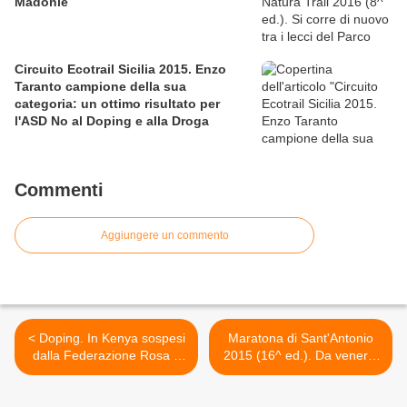
Madonie
Circuito Ecotrail Sicilia 2015. Enzo
Taranto campione della sua
categoria: un ottimo risultato per
l'ASD No al Doping e alla Droga
Commenti
Aggiungere un commento
< Doping. In Kenya sospesi
Maratona di Sant'Antonio
dalla Federazione Rosa e
2015 (16^ ed.). Da venerdì
Van de Veen, manager dei
17 aprile, l'Expo e molto
più grandi, in attesa dei
altro per tre giorni di festa