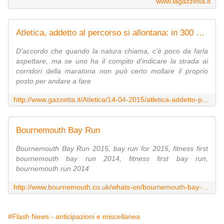
www.lagazzetta.it
Atletica, addetto al percorso si allontana: in 300 sbagliano strada
D'accordo che quando la natura chiama, c'è poco da farla
aspettare, ma se uno ha il compito d'indicare la strada ai
corridori della maratona non può certo mollare il proprio
posto per andare a fare
http://www.gazzetta.it/Atletica/14-04-2015/atletica-addetto-percorso-si-allontana-300-sbagliano-strada-110451010779.shtml
Bournemouth Bay Run
Bournemouth Bay Run 2015, bay run for 2015, fitness first
bournemouth bay run 2014, fitness first bay run,
bournemouth run 2014
http://www.bournemouth.co.uk/whats-on/bournemouth-bay-run-2015
#Flash News - anticipazioni e miscellanea