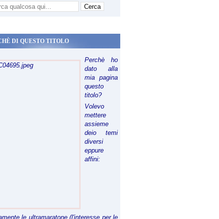
CHÈ DI QUESTO TITOLO
Perchè ho
dato alla
mia pagina
questo
titolo?
Volevo
mettere
assieme
deio temi
diversi
eppure
affini:
riamente le ultramaratone (l'interesse per le