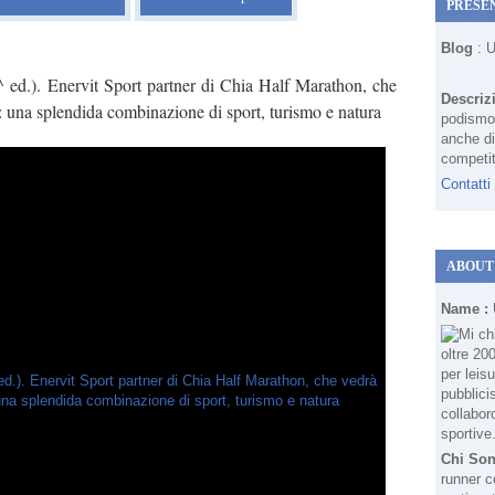
PRESE
Blog
: 
ed.). Enervit Sport partner di Chia Half Marathon, che
Descriz
 una splendida combinazione di sport, turismo e natura
podismo 
anche di
competit
Contatti
ABOUT
Name :
Chi So
runner c