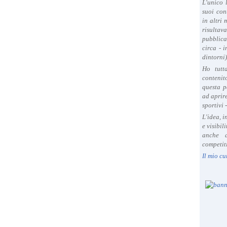
L'unico 
suoi con
in altri
risultav
pubblica
circa - 
dintorni)
Ho tutt
contenit
questa p
ad aprire
sportivi 
L'idea, 
e visibil
anche a
competiti
Il mio cu