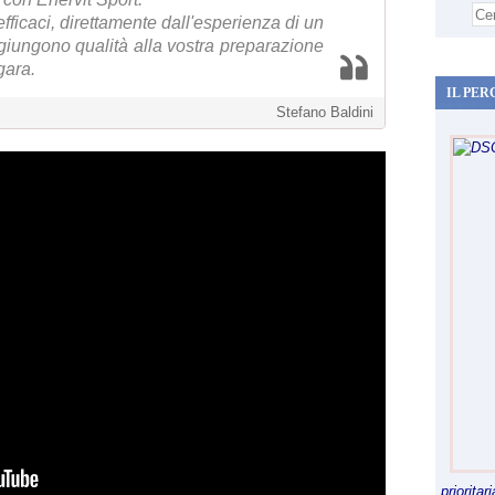
fficaci, direttamente dall'esperienza di un
iungono qualità alla vostra preparazione
gara.
IL PER
Stefano Baldini
priorita