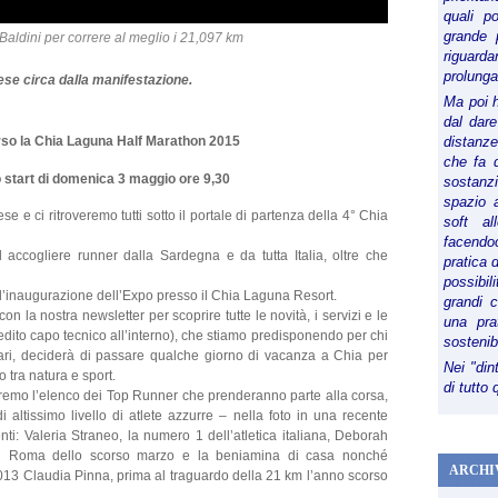
quali p
grande 
 Baldini per correre al meglio i 21,097 km
riguard
prolunga
se circa dalla manifestazione.
Ma poi 
dal dare
rso la Chia Laguna Half Marathon 2015
distanze,
che fa d
lo start di domenica 3 maggio ore 9,30
sostanz
spazio 
 e ci ritroveremo tutti sotto il portale di partenza della 4° Chia
soft al
facendoc
ccogliere runner dalla Sardegna e da tutta Italia, oltre che
pratica 
possibi
 l’inaugurazione dell’Expo presso il Chia Laguna Resort.
grandi 
 la nostra newsletter per scoprire tutte le novità, i servizi e le
una pra
edito capo tecnico all’interno), che stiamo predisponendo per chi
sostenib
ari, deciderà di passare qualche giorno di vacanza a Chia per
Nei "din
tra natura e sport.
di tutto
remo l’elenco dei Top Runner che prenderanno parte alla corsa,
 altissimo livello di atlete azzurre – nella foto in una recente
ti: Valeria Straneo, la numero 1 dell’atletica italiana, Deborah
 di Roma dello scorso marzo e la beniamina di casa nonché
ARCHI
3 Claudia Pinna, prima al traguardo della 21 km l’anno scorso