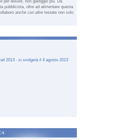
te per leisure, non gareggio più. Da
sta pubblicista, oltre ad alimentare questa
ollaboro anche con altre testate non solo
.
CA