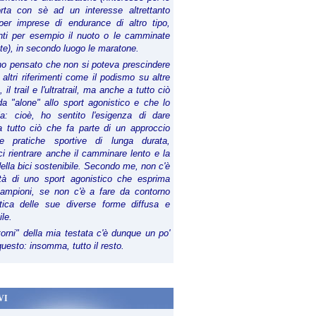
orta con sè ad un interesse altrettanto
per imprese di endurance di altro tipo,
anti per esempio il nuoto o le camminate
te), in secondo luogo le maratone.
ho pensato che non si poteva prescindere
 altri riferimenti come il podismo su altre
 il trail e l'ultratrail, ma anche a tutto ciò
a "alone" allo sport agonistico e che lo
ia: cioè, ho sentito l'esigenza di dare
a tutto ciò che fa parte di un approccio
le pratiche sportive di lunga durata,
i rientrare anche il camminare lento e la
della bici sostenibile. Secondo me, non c'è
lità di uno sport agonistico che esprima
campioni, se non c'è a fare da contorno
tica delle sue diverse forme diffusa e
ile.
torni" della mia testata c'è dunque un po'
 questo: insomma, tutto il resto.
VI