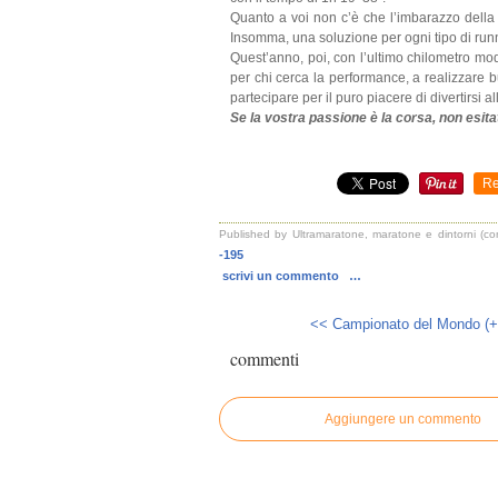
Quanto a voi non c’è che l’imbarazzo della
Insomma, una soluzione per ogni tipo di run
Quest’anno, poi, con l’ultimo chilometro mod
per chi cerca la performance, a realizzare b
partecipare per il puro piacere di divertirsi al
Se la vostra passione è la corsa, non esita
Re
Published by Ultramaratone, maratone e dintorni (co
-195
scrivi un commento
…
<< Campionato del Mondo (+
commenti
Aggiungere un commento