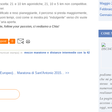
Maggio
 scelta: 21 e 10 km agonistiche, 21, 10 e 5 km non competitive.
ner.
Febbrai
ificato e reso pianeggiante, il percorso si presta maggiormente,
Gennaio
uoni tempi, così come si mostra più “indulgente” verso chi vuole
l’aria aperta.
te, follow your passion, ci vediamo a Chia!
COME 
post
0
mezze maratone e distanze intermedie con la 42
municati stampa)
in
Europeo)...
Maratona di Sant'Antonio 2015... >>
podismo 
che mi p
stesso 
numeros
realizzar
La pagin
accesso 
oggi, son