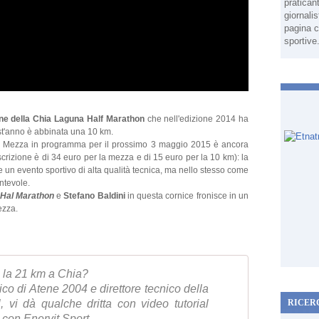
pratican
giornali
pagina c
sportive
one della Chia Laguna Half Marathon
che nell'edizione 2014 ha
uest'anno è abbinata una 10 km.
lla Mezza in programma per il prossimo 3 maggio 2015 è ancora
'iscrizione è di 34 euro per la mezza e di 15 euro per la 10 km): la
n evento sportivo di alta qualità tecnica, ma nello stesso come
ntevole.
 Hal Marathon
e
Stefano Baldini
in questa cornice fronisce in un
ezza.
o la 21 km a Chia?
ico di Atene 2004 e direttore tecnico della
, vi dà qualche dritta con video tutorial
RICER
 con Enervit Sport.