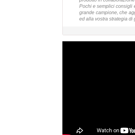
Pochi e semplici consigli e
grande campione, che agg
ed alla vostra strategia di 