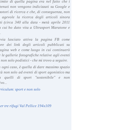
limite di quella pagina era nel fatto che i
tenuti non vengono indicizzati su Google e
 motori di ricerca e che, di conseguenza, non
a agevole la ricerca degli articoli sinora
ti (circa 340 alla data - metà aprile 2011
in cui ho dato vita a Ultrasport Maratone e
.
avia lasciato attiva la pagina FB come
ore dei link degli articoli pubblicati su
agina web e come luogo in cui continuerò
 le gallerie fotografiche relative agli eventi
- non solo podistici - che mi trovo a seguire.
in ogni caso, è quella di dare massimo spazio
ità non solo ad eventi di sport agonistico ma
 quelli di sport "sostenibile" e non
vo...
rriculum: sport e non solo