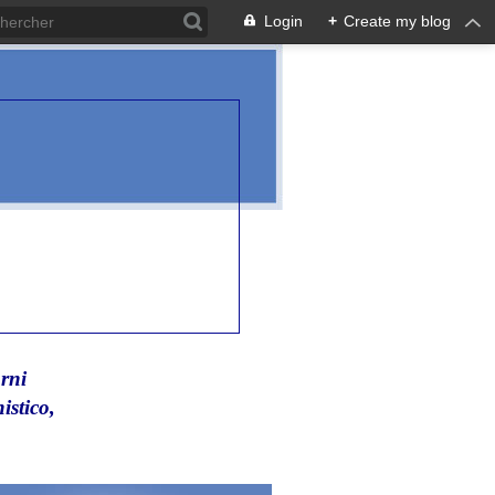
Login
+
Create my blog
rni
istico,