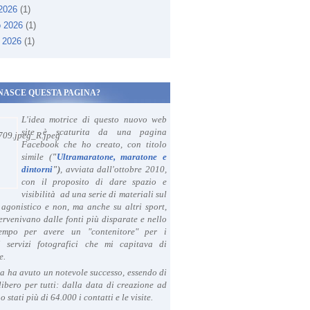
 2026
(1)
o 2026
(1)
 2026
(1)
NASCE QUESTA PAGINA?
L'idea motrice di questo nuovo web
site è scaturita da una pagina
Facebook che ho creato, con titolo
simile (
"
Ultramaratone, maratone e
dintorni
")
, avviata dall'ottobre 2010,
con il proposito di dare spazio e
visibilità ad una serie di materiali sul
agonistico e non, ma anche su altri sport,
ervenivano dalle fonti più disparate e nello
tempo per avere un "contenitore" per i
i servizi fotografici che mi capitava di
e.
a ha avuto un notevole successo, essendo di
libero per tutti: dalla data di creazione ad
o stati più di 64.000 i contatti e le visite.