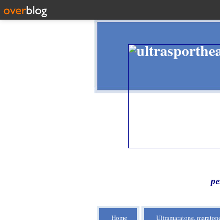
pe
Home
Ultramaratone, maratone