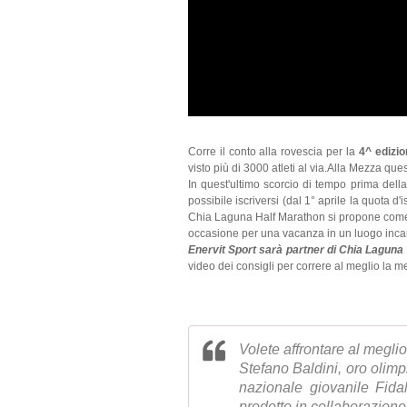
Corre il conto alla rovescia per la
4^ edizi
visto più di 3000 atleti al via.Alla Mezza q
In quest'ultimo scorcio di tempo prima de
possibile iscriversi (dal 1° aprile la quota d
Chia Laguna Half Marathon si propone come u
occasione per una vacanza in un luogo inca
Enervit Sport sarà partner di Chia Laguna
video dei consigli per correre al meglio la m
Volete affrontare al megli
Stefano Baldini, oro olimp
nazionale giovanile Fidal
prodotto in collaborazione