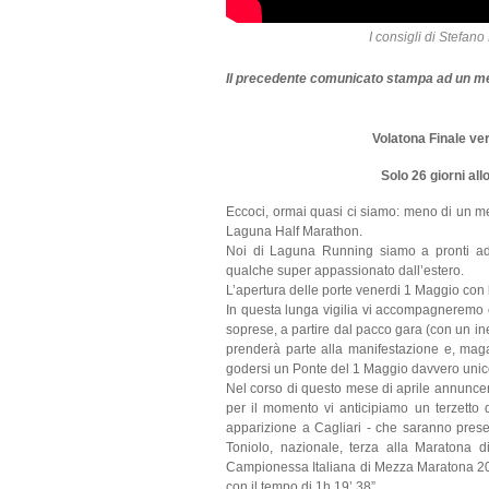
I consigli di Stefano
Il precedente comunicato stampa ad un me
Volatona Finale ve
Solo 26 giorni al
Eccoci, ormai quasi ci siamo: meno di un mese
Laguna Half Marathon.
Noi di Laguna Running siamo a pronti ad a
qualche super appassionato dall’estero.
L’apertura delle porte venerdi 1 Maggio con
In questa lunga vigilia vi accompagneremo con
soprese, a partire dal pacco gara (con un in
prenderà parte alla manifestazione e, mag
godersi un Ponte del 1 Maggio davvero unico 
Nel corso di questo mese di aprile annunce
per il momento vi anticipiamo un terzetto di
apparizione a Cagliari - che saranno presen
Toniolo, nazionale, terza alla Maratona
Campionessa Italiana di Mezza Maratona 201
con il tempo di 1h 19’ 38”.