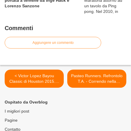
portata a termine da Inge Hack e
Lorenzo Sanzone
Commenti
Aggiungere un commento
< Victor Lopez Bayou
Pasteo Runners. Refrontolo
Classic di Houston 2015. A
T.A. - Correndo nella
46 anni, Allen Woodward ha
Memoria >
corso i 400 metri in 46"59,
conquistando il WR
Ospitato da Overblog
I migliori post
Pagine
Contatto