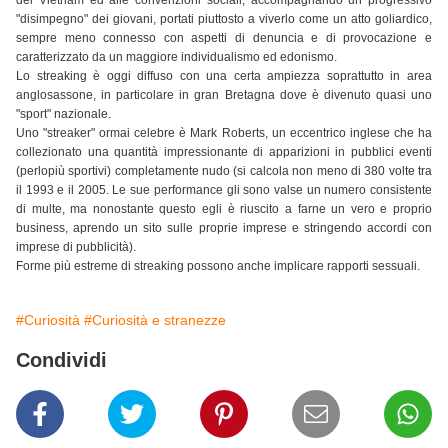
del Vietnam ed alle convenzioni sociali, accompagnando un progressivo
"disimpegno" dei giovani, portati piuttosto a viverlo come un atto goliardico,
sempre meno connesso con aspetti di denuncia e di provocazione e
caratterizzato da un maggiore individualismo ed edonismo.
Lo streaking è oggi diffuso con una certa ampiezza soprattutto in area
anglosassone, in particolare in gran Bretagna dove è divenuto quasi uno
"sport" nazionale.
Uno "streaker" ormai celebre è Mark Roberts, un eccentrico inglese che ha
collezionato una quantità impressionante di apparizioni in pubblici eventi
(perlopiù sportivi) completamente nudo (si calcola non meno di 380 volte tra
il 1993 e il 2005. Le sue performance gli sono valse un numero consistente
di multe, ma nonostante questo egli è riuscito a farne un vero e proprio
business, aprendo un sito sulle proprie imprese e stringendo accordi con
imprese di pubblicità).
Forme più estreme di streaking possono anche implicare rapporti sessuali.
#Curiosità
#Curiosità e stranezze
Condividi