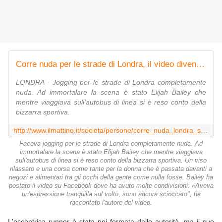
Corre nuda per le strade di Londra, il video diventa virale su Facebook
LONDRA - Jogging per le strade di Londra completamente
nuda. Ad immortalare la scena è stato Elijah Bailey che
mentre viaggiava sull'autobus di linea si è reso conto della
bizzarra sportiva.
http://www.ilmattino.it/societa/persone/corre_nuda_londra_strada_facebook_elijah_bailey_video/notizie/576983.shtml
Faceva jogging per le strade di Londra completamente nuda. Ad
immortalare la scena è stato Elijah Bailey che mentre viaggiava
sull'autobus di linea si è reso conto della bizzarra sportiva. Un viso
rilassato e una corsa come tante per la donna che è passata davanti a
negozi e alimentari tra gli occhi della gente come nulla fosse. Bailey ha
postato il video su Facebook dove ha avuto molte condivisioni: «Aveva
un'espressione tranquilla sul volto, sono ancora scioccato", ha
raccontato l'autore del video.
L'eccentrica runner è stata poi fermata dalle autorità, ma il suo