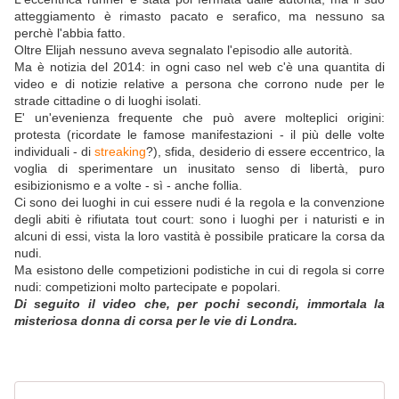
atteggiamento è rimasto pacato e serafico, ma nessuno sa
perchè l'abbia fatto.
Oltre Elijah nessuno aveva segnalato l'episodio alle autorità.
Ma è notizia del 2014: in ogni caso nel web c'è una quantita di
video e di notizie relative a persona che corrono nude per le
strade cittadine o di luoghi isolati.
E' un'evenienza frequente che può avere molteplici origini:
protesta (ricordate le famose manifestazioni - il più delle volte
individuali - di
streaking
?), sfida, desiderio di essere eccentrico, la
voglia di sperimentare un inusitato senso di libertà, puro
esibizionismo e a volte - sì - anche follia.
Ci sono dei luoghi in cui essere nudi é la regola e la convenzione
degli abiti è rifiutata tout court: sono i luoghi per i naturisti e in
alcuni di essi, vista la loro vastità è possibile praticare la corsa da
nudi.
Ma esistono delle competizioni podistiche in cui di regola si corre
nudi: competizioni molto partecipate e popolari.
Di seguito il video che, per pochi secondi, immortala la
misteriosa donna di corsa per le vie di Londra.