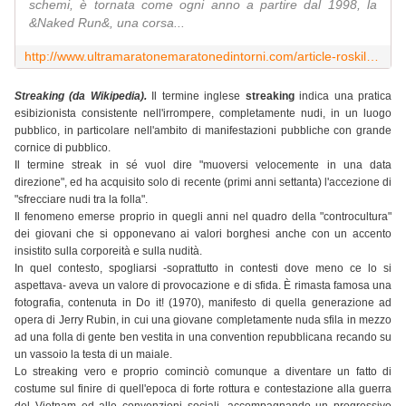
schemi, è tornata come ogni anno a partire dal 1998, la
&Naked Run&, una corsa...
http://www.ultramaratonemaratonedintorni.com/article-roskilde-naked-run-2013-in-pieno-spirito-estivo-e-tornata-la-corsa-nuda-nel-cuore-del-roskilde-fe-119318894.html
Streaking (da Wikipedia).
Il termine inglese
streaking
indica una pratica
esibizionista consistente nell'irrompere, completamente nudi, in un luogo
pubblico, in particolare nell'ambito di manifestazioni pubbliche con grande
cornice di pubblico.
Il termine streak in sé vuol dire "muoversi velocemente in una data
direzione", ed ha acquisito solo di recente (primi anni settanta) l'accezione di
"sfrecciare nudi tra la folla".
Il fenomeno emerse proprio in quegli anni nel quadro della "controcultura"
dei giovani che si opponevano ai valori borghesi anche con un accento
insistito sulla corporeità e sulla nudità.
In quel contesto, spogliarsi -soprattutto in contesti dove meno ce lo si
aspettava- aveva un valore di provocazione e di sfida. È rimasta famosa una
fotografia, contenuta in Do it! (1970), manifesto di quella generazione ad
opera di Jerry Rubin, in cui una giovane completamente nuda sfila in mezzo
ad una folla di gente ben vestita in una convention repubblicana recando su
un vassoio la testa di un maiale.
Lo streaking vero e proprio cominciò comunque a diventare un fatto di
costume sul finire di quell'epoca di forte rottura e contestazione alla guerra