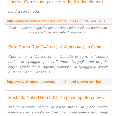
Londra. Corre nuda per le strade, il video diventa virale
Londra corre nuda
http://video.ilmattino.it/societa/londra._corre_nuda_per_le_strade_il_video_diventa_virale-26916.shtml
Vedi su questo magazine anche i seguenti articoli che potrebbero
interessarti per similarità di argomento.
Bare Burns Run (14^ ed.). A Vancouver, in Canada, la corsa "a culo nudo" - Ultramaratone, maratone e dintorni
Ogni anno, a Vancouver, in Canada si corre a "sedere
nudo", in spiaggia, per riaffermare l'orgoglio del proprio
corpo. Quella del 21 agosto, svoltasi sulla spiaggia di Wreck
a Vancouver in Canada, è
http://www.ultramaratonemaratonedintorni.com/article-bare-burns-run-14-ed-a-vancouver-in-canada-la-corsa-a-culo-nudo-82143680.html
Roskilde Naked Run 2013. In pieno spirito estivo-festivo è tornata la "corsa nuda" nel cuore del Roskilde Festival - Ultramaratone, maratone e dintorni
Tempo d'estate, tempo di corse strane. In pieno spirito
estivo e con la voglia di divertimento inusuale e fuori dagli