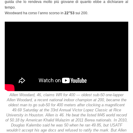
guida che lo rendeva molto più giovane di quanto ebbe a dichiarare al
tempo.
Woodward ha corso l’anno scorso in
22″53
sui 200.
Allen Woodard, 46, claims WR for 400 — oldest sub-50 one-lapper
Allen Woodard, a recent national indoor champion at 200, became the
oldest man to go sub-50 for 400 meters after clocking a magnificent
49.69 Saturday at the 33rd Annual Victor Lopez Classic at Rice
University in Houston. Allen is 46. He beat the listed M45 world record
of 50.18 by American Khalid Mulazim at 2011 Berea nationals. In 2010,
Douglas Kalembo said he was 50 when he ran 49.85, but USATF
wouldn’t accept his age docs and refused to ratify the mark. But Allen