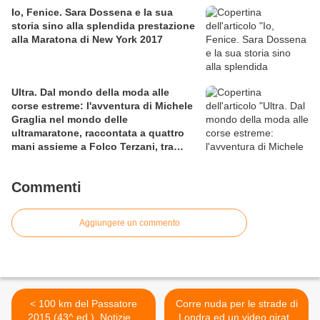
Io, Fenice. Sara Dossena e la sua
storia sino alla splendida prestazione
alla Maratona di New York 2017
Ultra. Dal mondo della moda alle
corse estreme: l'avventura di Michele
Graglia nel mondo delle
ultramaratone, raccontata a quattro
mani assieme a Folco Terzani, tra
sfida al limite e viaggio esperienziale
Commenti
Aggiungere un commento
< 100 km del Passatore
Corre nuda per le strade di
2015 (43^ ed.). Notizie e
Londra ed un video girato