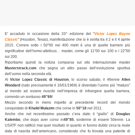
E' accaduto in occasione della 33^ edizione del "
Victor Lopez Bayou
Classic
" (Houston, Texas), manifestazione che si è svolta tra il 2 e il 4 aprile
2015. Correre sotto i 50″00 nei 400 metri è una di quelle barriere più
significative dell’homo-atleticus… master, come gli 11″00 sui 100 o i 22″00
sui 200.
Riportiamo quindi la notizia comparsa sul sito internazionale master
Masterstrack.com
che segna un altro passo dell’evoluzione sportiva
dell’uomo nella seconda età.
Al
Victor Lopez Classic di Houston
, lo scorso sabato, il 46enne
Allen
Woodard
(nato precisamente il 16/01/1969) è diventato l’uomo più “maturo”
al mondo ad essere riuscito nell’impresa di infrangere quella barriera,
correndo un sontuoso
49″69
!
Mezzo secondo in meno rispetto al precedente record del mondo
conquistato di
Khalid Mulazim
che corse in
50″18
nel 2011.
Anche che nel recentissimo passato c’era stato il “giallo” di
Douglas
Kalembo
, che dopo aver corso in
49″85
, sostenne di essere 50enne. La
USATF non ratificò mai quel risultato in quanto vi furono dubbi circa la reale
data di nascita dell’americano, considerato che fu trovata una patente di