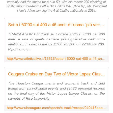
certainly had the speed for a sub-50, with his recent 200 clocking of
22.92, about four-tenths off a Bill Collins WR. Nice lap, Mr. Woodard!
Here’s Allen winning the 4 at Olathe nationals in 2013.
Sotto i 50″00 sui 400 a 46 anni: è l'uomo "più vecchio" al mondo ad esserci riuscito
TRANSLATION Condividi su Correre sotto i 50″00 nei 400
metri è una di quelle barriere più significative dell'homo-
atleticus... master, come gli 11″00 sui 100 o i 22″00 sui 200.
Riportiamo q...
http://www.atleticalive.it/13516/sotto-i-5000-sui-400-a-46-anni-e-luomo-piu-vecchio-al-mondo-ad-esserci-riuscito/
Cougars Cruise on Day Two of Victor Lopez Classic
The Houston Cougar men's and women's track and field
teams won six individual events and set 26 personal records
on the final day of the Victor Lopez Bayou Classic, on the
campus of Rice University
http://www.uhcougars.com/sports/c-track/recaps/040415aaa.html