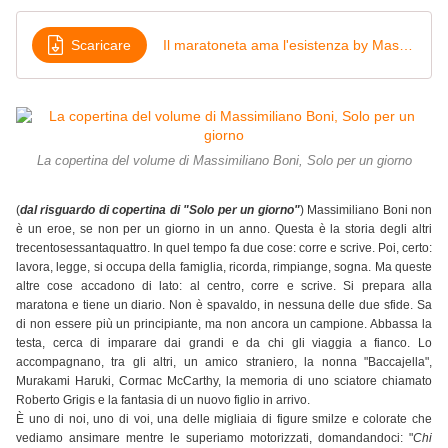
Scaricare
Il maratoneta ama l'esistenza by Massimiliano Boni
La copertina del volume di Massimiliano Boni, Solo per un giorno
(
dal risguardo di copertina di "Solo per un giorno"
) Massimiliano Boni non
è un eroe, se non per un giorno in un anno. Questa è la storia degli altri
trecentosessantaquattro. In quel tempo fa due cose: corre e scrive. Poi, certo:
lavora, legge, si occupa della famiglia, ricorda, rimpiange, sogna. Ma queste
altre cose accadono di lato: al centro, corre e scrive. Si prepara alla
maratona e tiene un diario. Non è spavaldo, in nessuna delle due sfide. Sa
di non essere più un principiante, ma non ancora un campione. Abbassa la
testa, cerca di imparare dai grandi e da chi gli viaggia a fianco. Lo
accompagnano, tra gli altri, un amico straniero, la nonna "Baccajella",
Murakami Haruki, Cormac McCarthy, la memoria di uno sciatore chiamato
Roberto Grigis e la fantasia di un nuovo figlio in arrivo.
È uno di noi, uno di voi, una delle migliaia di figure smilze e colorate che
vediamo ansimare mentre le superiamo motorizzati, domandandoci: "
Chi