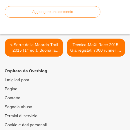
Aggiungere un commento
< Serre della Moarda Trail
Tecnica-MaXi Race 2015.
2015 (1^ ed.). Buona la
Già registati 7000 runner da
prima ed un grande Bravo!
51 nazioni per sette diversi
a tutti
format di gara >
Ospitato da Overblog
I migliori post
Pagine
Contatto
Segnala abuso
Termini di servizio
Cookie e dati personali