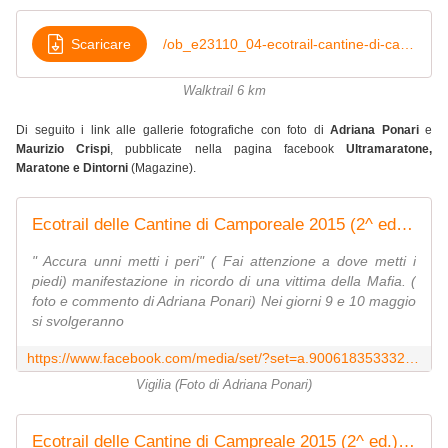
Scaricare
/ob_e23110_04-ecotrail-cantine-di-camporeale-clas
Walktrail 6 km
Di seguito i link alle gallerie fotografiche con foto di
Adriana Ponari
e
Maurizio Crispi
, pubblicate nella pagina facebook
Ultramaratone,
Maratone e Dintorni
(Magazine).
Ecotrail delle Cantine di Camporeale 2015 (2^ ed.). Vigilia
" Accura unni metti i peri" ( Fai attenzione a dove metti i
piedi) manifestazione in ricordo di una vittima della Mafia. (
foto e commento di Adriana Ponari) Nei giorni 9 e 10 maggio
si svolgeranno
https://www.facebook.com/media/set/?set=a.900618353332165.1073742149.120648751329133&type=3
Vigilia (Foto di Adriana Ponari)
Ecotrail delle Cantine di Campreale 2015 (2^ ed.). Preamboli e pa