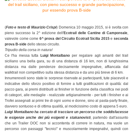
(
Foto e testo di Maurizio Crispi
) Domenica 10 maggio 2015, si è svolta con
pieno successo la 2^ edizione dell'
Ecotrail delle Cantine di Camporeale
,
valevole come come
6^ prova del Circuito Ecotrail Sicilia 2015
e
seconda
prova B-side
dello stesso circuito.
Tripudio della corsa in natura!
Ce l'ha messa tutta
Luigi Montalbano
per regalare agli amanti del trail
siciliano una bella gara, su di una distanza di 16 km, non di lunghissima
distanza ma dalle pendenze decisamente impegnative, affiancata dal
walktrail non competitivo sulla stessa distanza e da uno più breve di 6 km.
Innumerevoli sono state le sorprese riservate ai partecipanti, tute piacevoli e
indicative dello sforzo positivo di fornire a tutti gratificazioni di qualità: dal
pacco gara, ai premi distribuiti ai finisher in funzione della classifica nei podi
di categori, alle medaglie - realizzate artigianalmente - per tutti i finisher e ai
Trofei assegnati ai primi tre di ogni uomo e donne, sino al pasta-party finale,
davvero sontuoso e di ottima qualità, al modicissimo costo di appena 5 euro.
Luigi Montalbano ha cercato di tracciare un percorso che soddisfacesse
le esigenze anche dei più esigenti e stakanovisti
, partendo dall'assunto
che un Trailer DOC non si accontenta di correre in natura, ma vuole un
percorso con passaggi "tecnici" e muscolarmente impegnativi, quindi con