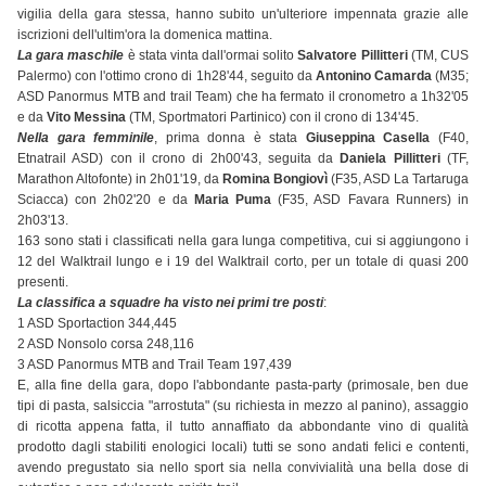
vigilia della gara stessa, hanno subito un'ulteriore impennata grazie alle
iscrizioni dell'ultim'ora la domenica mattina.
La gara maschile
è stata vinta dall'ormai solito
Salvatore Pillitteri
(TM, CUS
Palermo) con l'ottimo crono di 1h28'44, seguito da
Antonino Camarda
(M35;
ASD Panormus MTB and trail Team) che ha fermato il cronometro a 1h32'05
e da
Vito Messina
(TM, Sportmatori Partinico) con il crono di 134'45.
Nella gara femminile
, prima donna è stata
Giuseppina Casella
(F40,
Etnatrail ASD) con il crono di 2h00'43, seguita da
Daniela Pillitteri
(TF,
Marathon Altofonte) in 2h01'19, da
Romina Bongiovì
(F35, ASD La Tartaruga
Sciacca) con 2h02'20 e da
Maria Puma
(F35, ASD Favara Runners) in
2h03'13.
163 sono stati i classificati nella gara lunga competitiva, cui si aggiungono i
12 del Walktrail lungo e i 19 del Walktrail corto, per un totale di quasi 200
presenti.
La classifica a squadre ha visto nei primi tre posti
:
1 ASD Sportaction 344,445
2 ASD Nonsolo corsa 248,116
3 ASD Panormus MTB and Trail Team 197,439
E, alla fine della gara, dopo l'abbondante pasta-party (primosale, ben due
tipi di pasta, salsiccia "arrostuta" (su richiesta in mezzo al panino), assaggio
di ricotta appena fatta, il tutto annaffiato da abbondante vino di qualità
prodotto dagli stabiliti enologici locali) tutti se sono andati felici e contenti,
avendo pregustato sia nello sport sia nella convivialità una bella dose di