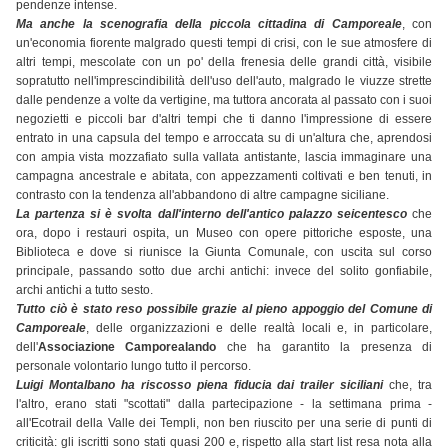
pendenze intense.
Ma anche la scenografia della piccola cittadina di Camporeale
, con
un'economia fiorente malgrado questi tempi di crisi, con le sue atmosfere di
altri tempi, mescolate con un po' della frenesia delle grandi città, visibile
sopratutto nell'imprescindibilità dell'uso dell'auto, malgrado le viuzze strette
dalle pendenze a volte da vertigine, ma tuttora ancorata al passato con i suoi
negozietti e piccoli bar d'altri tempi che ti danno l'impressione di essere
entrato in una capsula del tempo e arroccata su di un'altura che, aprendosi
con ampia vista mozzafiato sulla vallata antistante, lascia immaginare una
campagna ancestrale e abitata, con appezzamenti coltivati e ben tenuti, in
contrasto con la tendenza all'abbandono di altre campagne siciliane.
La partenza si è svolta dall'interno dell'antico palazzo seicentesco
che
ora, dopo i restauri ospita, un Museo con opere pittoriche esposte, una
Biblioteca e dove si riunisce la Giunta Comunale, con uscita sul corso
principale, passando sotto due archi antichi: invece del solito gonfiabile,
archi antichi a tutto sesto.
Tutto ciò è stato reso possibile grazie al pieno appoggio del Comune di
Camporeale
, delle organizzazioni e delle realtà locali e, in particolare,
dell'
Associazione Camporealando
che ha garantito la presenza di
personale volontario lungo tutto il percorso.
Luigi Montalbano ha riscosso piena fiducia dai trailer siciliani
che, tra
l'altro, erano stati "scottati" dalla partecipazione - la settimana prima -
all'Ecotrail della Valle dei Templi, non ben riuscito per una serie di punti di
criticità: gli iscritti sono stati quasi 200 e, rispetto alla start list resa nota alla