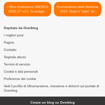
< Etna Endurance UNESCO
Ecomaratona delle Madonie
2015 (1^ ed.). Si svolgerà
2015. Dopo il "salto" del
tra il 20 e il 21 giugno,
2014, ritorna l'evento di
come prova di endurance in
corsa in natura madonita,
combinata di Nordic
nel circuito Bioecotrail UISP
Ospitato da Overblog
Walking, Trekking, Running,
>
MTB e Canoa
I migliori post
Pagine
Contatto
Segnala abuso
Termini di servizio
Cookie e dati personali
Preferenze dei cookie
Vedi il profilo di Ultramaratone, maratone e dintorni sul portale di
Overblog
Creare un blog su Overblog