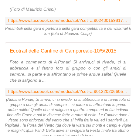
(Foto di Maurizio Crispi)
https://www.facebook.com/media/set/?set=a.902430159817651.1073742155.120648751329133&type=3
Preamboli della gara e partenza della gara competititiva e del walktrail 6
km (foto di Maurizio Crispi)
Ecotrail delle Cantine di Camporeale-10/5/2015
Foto e commento di A.Ponari Si arriva,ci si rivede, ci si
abbraccia e si fanno foto di gruppo o con gli amici di
sempre...si parte e si affrontano le prime ardue salite! Quelle
che si salgono a ...
https://www.facebook.com/media/set/?set=a.901220206605313.1073742150.120648751329133&type=3
(Adriana Ponari) Si arriva, ci si rivede, ci si abbraccia e si fanno foto di
gruppo o con gli amici di sempre... si parte e si affrontano le prime
ardue salite! Quelle che si salgono a quattro zampe ed in fila indiana
fino alla Croce e poi le discese fatte a rotta di collo. Le Cantine dove i
ristori sono rinforzati dal vento che si infila fra le viti ed i sentieri! La
Rapitalà , la Porta del Vento (da dove la vista sui monti e campi e vigne
è magnifica),la Val di Bella,dove si svolgerà la Festa finale fra ottimo
vino e sopraffini prodotti tipici.