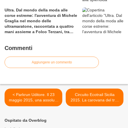
Ultra. Dal mondo della moda alle
corse estreme: l'avventura di Michele
Graglia nel mondo delle
ultramaratone, raccontata a quattro
mani assieme a Folco Terzani, tra
sfida al limite e viaggio esperienziale
Commenti
Aggiungere un commento
< Parkrun Uditore. Il 23
Circuito Ecotrail Sicilia
maggio 2015, una assoluta
2015. La carovana del trail
"prémière": a Palermo, ma
siciliano targato Sportaction
anche in Italia
fa tappa di festa a Piana
degli Albanesi >
Ospitato da Overblog