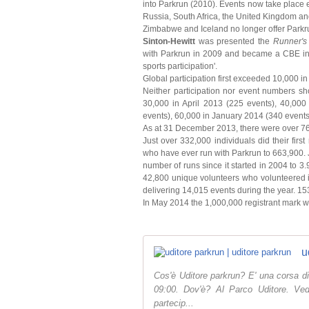
into Parkrun (2010). Events now take place 
Russia, South Africa, the United Kingdom an
Zimbabwe and Iceland no longer offer Parkr
Sinton-Hewitt
was presented the
Runner's
with Parkrun in 2009 and became a CBE in t
sports participation'.
Global participation first exceeded 10,000 i
Neither participation nor event numbers sho
30,000 in April 2013 (225 events), 40,00
events), 60,000 in January 2014 (340 events
As at 31 December 2013, there were over 76
Just over 332,000 individuals did their firs
who have ever run with Parkrun to 663,900. J
number of runs since it started in 2004 to 3.
42,800 unique volunteers who volunteered i
delivering 14,015 events during the year. 1
In May 2014 the 1,000,000 registrant mark 
u
Cos'è Uditore parkrun? E' una corsa di
09:00. Dov'è? Al Parco Uditore. Ved
partecip...