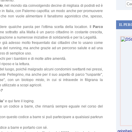
lenamento.
io
, nel mondo sta coinvolgendo decine di migliaia di podisti ed è
 in Italia, con Palermo capofila: un modo anche per promuovere
 che non vuole alimentare il fanatismo agonistico che, spesso,
IL PER
re qualche parola per l'ottima scelta della location. Il
Parco
e sottratto alla Mafia è un parco cittadino in costante crescita,
pazione a numerose iniziative di solidarietà e per la Legalità.
è già adesso molto frequentato dai cittadini che lo usano come
tica del running, ma anche grazie ad un percorso salute e ad una
ness di semplice uso.
hi per i bambini e di molte altre amenità.
riposo e la lettura.
 del luogo, poiché malgrado alcuni condomini svettanti nei pressi,
onte Pellegrino, ma anche per il suo aspetto di parco "ruspante",
lese", con un biotopo misto, in cui si intravede in filigrana la
tilizzato a scopi agricoli.
e?
ia
" e qui fare il loging.
uito un codice a barre, che rimarrà sempre eguale nel corso del
 e con questo codice a barre si può partecipare a qualsiasi parkrun
ice a barre e portarlo con sé.
priorita