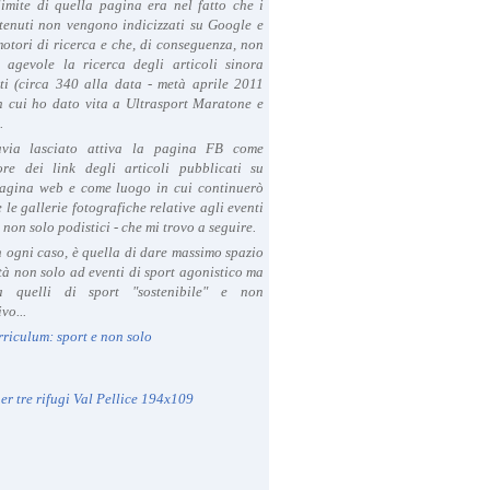
limite di quella pagina era nel fatto che i
tenuti non vengono indicizzati su Google e
 motori di ricerca e che, di conseguenza, non
a agevole la ricerca degli articoli sinora
ti (circa 340 alla data - metà aprile 2011
in cui ho dato vita a Ultrasport Maratone e
.
avia lasciato attiva la pagina FB come
se free weekly timed runs all over the world. Held in pleasant 
ore dei link degli articoli pubblicati su
agina web e come luogo in cui continuerò
 le gallerie fotografiche relative agli eventi
- non solo podistici - che mi trovo a seguire.
in ogni caso, è quella di dare massimo spazio
ità non solo ad eventi di sport agonistico ma
 quelli di sport "sostenibile" e non
vo...
rriculum: sport e non solo