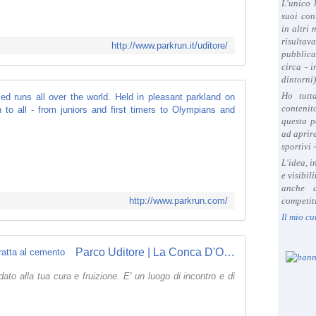
L'unico 
suoi con
in altri
risultav
http://www.parkrun.it/uditore/
pubblica
circa - 
dintorni)
Ho tutt
Home We organi
contenit
R
questa p
ad aprire
u
sportivi 
n
L'idea, 
n
e visibil
i
anche a
n
http://www.parkrun.com/
competiti
g
Il mio cu
i
n
a
Parco Uditore | La Conca D'Oro sottratta al cemento
p
dato alla tua cura e fruizione. E' un luogo di incontro e di
a
r
k