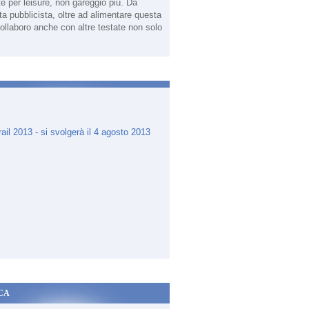
te per leisure, non gareggio più. Da
sta pubblicista, oltre ad alimentare questa
ollaboro anche con altre testate non solo
.
CA