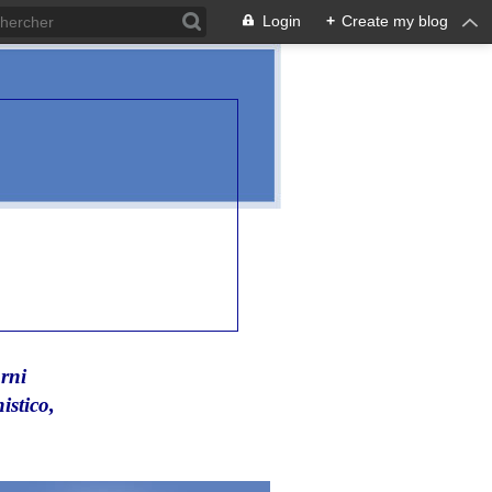
Login
+
Create my blog
rni
istico,