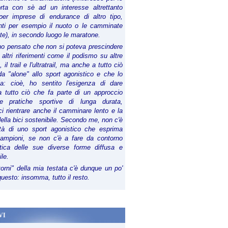
orta con sè ad un interesse altrettanto
per imprese di endurance di altro tipo,
anti per esempio il nuoto o le camminate
te), in secondo luogo le maratone.
ho pensato che non si poteva prescindere
 altri riferimenti come il podismo su altre
 il trail e l'ultratrail, ma anche a tutto ciò
a "alone" allo sport agonistico e che lo
ia: cioè, ho sentito l'esigenza di dare
a tutto ciò che fa parte di un approccio
le pratiche sportive di lunga durata,
i rientrare anche il camminare lento e la
della bici sostenibile. Secondo me, non c'è
lità di uno sport agonistico che esprima
campioni, se non c'è a fare da contorno
tica delle sue diverse forme diffusa e
ile.
torni" della mia testata c'è dunque un po'
 questo: insomma, tutto il resto.
VI