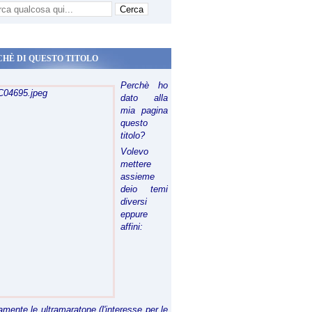
CHÈ DI QUESTO TITOLO
Perchè ho
dato alla
mia pagina
questo
titolo?
Volevo
mettere
assieme
deio temi
diversi
eppure
affini:
riamente le ultramaratone (l'interesse per le