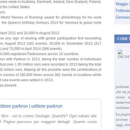
every week in Australia, Denmark, Ireland, New Zealand, Poland,
Maggio
d the United States.
Febbrai
uns.
Gennaio
 World
'Heroes of Running' award for philanthropy for his work
he Queen's birthday honours 2014 for 'services to grass roots
n April 2011 and 20,000 in August 2012.
w any sign of slowing with global participation first exceeding
COME 
0 in August 2013 (282 events), 50,000 in November 2013 (317
) and 70,000 in April 2014 (386 events).
0,000 registered Parkrunners across 10 countries.
t run with Parkrun in 2013, taking the total number of individuals
ust over 1.95 million runs were recorded in 2013 taking the total
92 million runs. Making all this possible were the contributions of
n excess of 180,000 times across 362 events or locations while
53 new events were added in 2013.
was passed.
podismo 
che mi p
stesso 
numeros
ditore parkrun | uditore parkrun
realizzar
La pagin
 5km - sei tu contro l'orologio. Quand'è? Ogni sabato alle
accesso 
i Pagina percorso per maggiori dettagli. Quanto costa
oggi, son