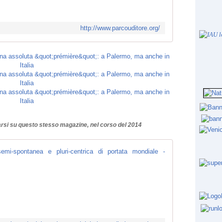
r
u
n
http://www.parcouditore.org/
e
v
e
n
t
i
s
t
o
t
parsi su questo stesso magazine, nel corso del 2014
a
l
l
ParkRun. Un'in
y
(
f
M
r
a
e
u
e
r
.
i
Y