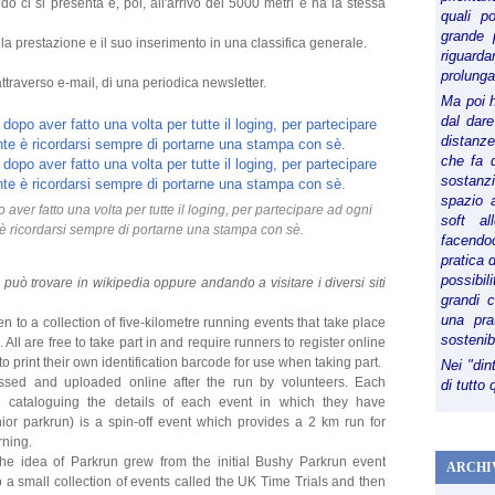
ndo ci si presenta e, poi, all'arrivo dei 5000 metri e ha la stessa
quali p
grande 
la prestazione e il suo inserimento in una classifica generale.
riguard
prolunga
ttraverso e-mail, di una periodica newsletter.
Ma poi 
dal dare
distanze,
che fa d
sostanz
spazio 
o aver fatto una volta per tutte il loging, per partecipare ad ogni
soft al
 è ricordarsi sempre di portarne una stampa con sè.
facendoc
pratica 
possibi
i può trovare in wikipedia oppure andando a visitare i diversi siti
grandi 
una pra
n to a collection of five-kilometre running events that take place
sostenib
All are free to take part in and require runners to register online
 print their own identification barcode for use when taking part.
Nei "din
ssed and uploaded online after the run by volunteers. Each
di tutto
e cataloguing the details of each event in which they have
ior parkrun) is a spin-off event which provides a 2 km run for
ning.
he idea of Parkrun grew from the initial Bushy Parkrun event
ARCHI
to a small collection of events called the UK Time Trials and then