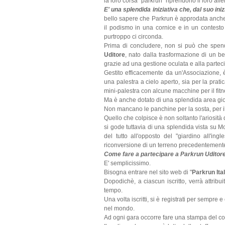
la loro corsa "parkrun" riprendono il loro al
E' una splendida iniziativa che, dal suo iniz
bello sapere che Parkrun è approdata anche
il podismo in una cornice e in un contesto
purtroppo ci circonda.
Prima di concludere, non si può che spende
Uditore
, nato dalla trasformazione di un ben
grazie ad una gestione oculata e alla parteci
Gestito efficacemente da un'Associazione, 
una palestra a cielo aperto, sia per la pra
mini-palestra con alcune macchine per il fit
Ma è anche dotato di una splendida area gioc
Non mancano le panchine per la sosta, per il 
Quello che colpisce è non soltanto l'ariosità
si gode tuttavia di una splendida vista su M
del tutto all'opposto del "giardino all'ing
riconversione di un terreno precedentemente u
Come fare a partecipare a Parkrun Uditor
E' semplicissimo.
Bisogna entrare nel sito web di "
Parkrun Ital
Dopodichè, a ciascun iscritto, verrà attrib
tempo.
Una volta iscritti, si è registrati per sempre
nel mondo.
Ad ogni gara occorre fare una stampa del cod