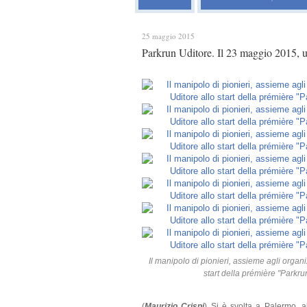
25 maggio 2015
Parkrun Uditore. Il 23 maggio 2015, u
Il manipolo di pionieri, assieme agli organ
start della prémière "Parkrun
(
Maurizio Crispi
) Si è svolta a Palermo, a