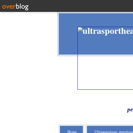
pe
Home
Ultramaratone, maratone