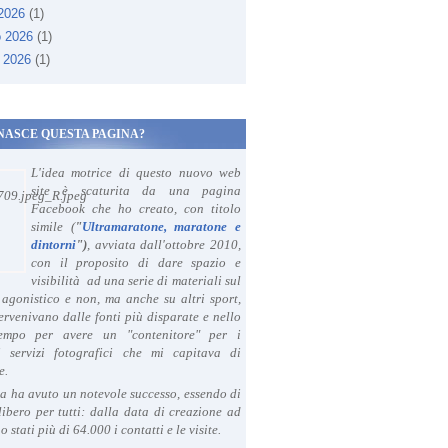
 2026
(1)
o 2026
(1)
 2026
(1)
NASCE QUESTA PAGINA?
L'idea motrice di questo nuovo web
site è scaturita da una pagina
Facebook che ho creato, con titolo
simile (
"
Ultramaratone, maratone e
dintorni
")
, avviata dall'ottobre 2010,
con il proposito di dare spazio e
visibilità ad una serie di materiali sul
agonistico e non, ma anche su altri sport,
ervenivano dalle fonti più disparate e nello
tempo per avere un "contenitore" per i
i servizi fotografici che mi capitava di
e.
a ha avuto un notevole successo, essendo di
libero per tutti: dalla data di creazione ad
o stati più di 64.000 i contatti e le visite.