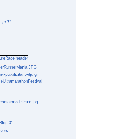
iziativa podistica semi-spontanea e pluri-centrica di portata m