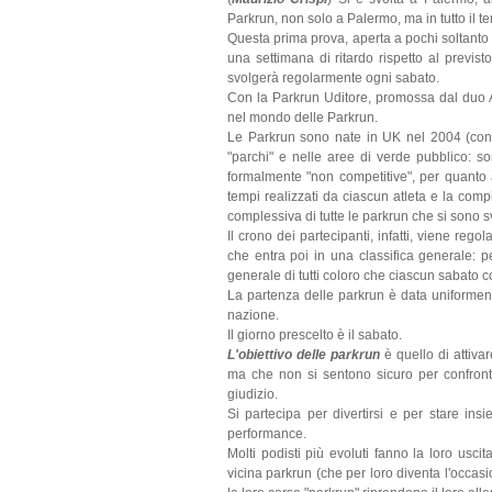
Parkrun, non solo a Palermo, ma in tutto il te
Questa prima prova, aperta a pochi soltanto p
una settimana di ritardo rispetto al previs
svolgerà regolarmente ogni sabato.
Con la Parkrun Uditore, promossa dal duo Al
nel mondo delle Parkrun.
Le Parkrun sono nate in UK nel 2004 (co
"parchi" e nelle aree di verde pubblico: son
formalmente "non competitive", per quanto 
tempi realizzati da ciascun atleta e la comp
complessiva di tutte le parkrun che si sono sv
Il crono dei partecipanti, infatti, viene reg
che entra poi in una classifica generale: pe
generale di tutti coloro che ciascun sabato c
La partenza delle parkrun è data uniforment
nazione.
Il giorno prescelto è il sabato.
L'obiettivo delle parkrun
è quello di attivar
ma che non si sentono sicuro per confronta
giudizio.
Si partecipa per divertirsi e per stare in
performance.
Molti podisti più evoluti fanno la loro usci
vicina parkrun (che per loro diventa l'occas