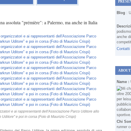
PRESE
Blog
: 
na assoluta "prémière": a Palermo, ma anche in Italia
Descriz
podismo 
anche di
competit
Contatti
ABOUT
Name :
izzatori e ai rappresentanti dell'Associazione Parco Uditore allo
 Uditore" e poi in corsa (Foto di Maurizio Crispi)
Chi So
runner c
ll'interno del Parco Uditore, la prima edizione assoluta di una