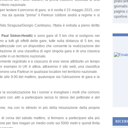
pratican
rritorio nazionale.
giornali
er testare il percorso di gara, si è svolta il 23 maggio 2015, con
pagina c
to: ma da questa "prima" il Parkrun Uditore andrà a regime e si
sportive
do Siragusa/Giorgio Cambiano, l'Italia è entrata a pieno diritto
n
Paul Sinton-Hewitt
) e sono gare di 5 km che si svolgono nei
o a tutti gli effetti delle gare, tutte sulla distanza di 5 km, ma
attrezzate con un dispositivo che consente la realizzazione dei
ilazione di una classifica di ogni singola gara e di una classica
olte in un territorio nazionale.
olarmente registrato e a ciascuno di essi viene attribuito un tempo
r esempio in UK è attiva, attraverso il sito web, una classifica
orrono una Parkrun in qualsiasi location nel territorio nazionale.
e alle 9.00 del mattino, qualunque sia l'ubicazione di gara e la
e la socializzazione tra i runner e invogliare i molti che corrono
rsi con altri a partecipare senza lo stress del pettorale e del
sieme, ma con lo stimolo in più della misurazione della propria
ta di corsa del sabato mattino, si fermano a partecipare alla più
RICER
ione per fare magari un medio corto sui 5000 metri e quindi finita