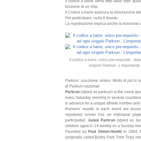
Il codice a barre verrà letto dallo staff, qua
funzione di un chip.
Il Codice a barre assicura la misurazione del
Per partecipare, nulla è dovuto.
La registrazione implica anche la ricezione a
Il codice a barre, unico pre-requisito - dop
singolo Parkrun.. L'importante
Parkrun: una breve sintesi. Molto di più lo s
di Parkrun nazionali.
Parkrun
(styled as parkrun) is the name give
every Saturday morning in several countries. 
in advance for a unique athlete number and to
Runners' results in each event are proce
registered runner has an individual pag
participated.
Junior Parkrun
(styled as Jun
children aged 4–14 weekly on a Sunday mor
Founded by
Paul Sinton-Hewitt
in 2004, t
(originally called Bushy Park Time Trial) in