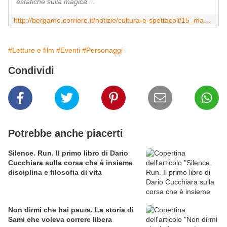
estatiche sulla magica ...
http://bergamo.corriere.it/notizie/cultura-e-spettacoli/15_maggio_25/montagna-ed-emozione-storia-roby-piantoni-7ba53cce-02b3-11e5-955a-8a75cacacc9d.shtml
#Letture e film
#Eventi
#Personaggi
Condividi
Potrebbe anche piacerti
Silence. Run. Il primo libro di Dario
Cucchiara sulla corsa che è insieme
disciplina e filosofia di vita
Non dirmi che hai paura. La storia di
Sami che voleva correre libera