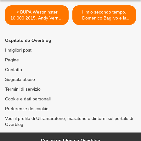
< BUPA Westminster
Il mio secondo tempo.
10.000 2015. Andy Vernon
Domenico Baglivo e la
e Jo Pavey vincono alla
passione per la corsa come
BUPA London 10.000,
modo per vivere e rimettersi
laureandosi Campioni
in gioco >
Ospitato da Overblog
britannici 10 km su strada
2015
I migliori post
Pagine
Contatto
Segnala abuso
Termini di servizio
Cookie e dati personali
Preferenze dei cookie
Vedi il profilo di Ultramaratone, maratone e dintorni sul portale di
Overblog
Creare un blog su Overblog