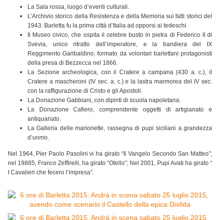
La Sala rossa, luogo d’eventi culturali.
L’Archivio storico della Resistenza e della Memoria sui fatti storici del
1943: Barletta fu la prima città d’Italia ad opporsi ai tedeschi.
Il Museo civico, che ospita il celebre busto in pietra di Federico II di
Svevia, unico ritratto dell’imperatore, e la bandiera del IX
Reggimento Garibaldino, formato da volontari barlettani protagonisti
della presa di Bezzecca nel 1866.
La Sezione archeologica, con il Cratere a campana (430 a. c.), il
Cratere a mascheroni (IV sec. a. c.) e la lastra marmorea del IV sec.
con la raffigurazione di Cristo e gli Apostoli.
La Donazione Gabbiani, con dipinti di scuola napoletana.
La Donazione Cafiero, comprendente oggetti di artigianato e
antiquariato.
La Galleria delle marionette, rassegna di pupi siciliani a grandezza
d’uomo.
Nel 1964, Pier Paolo Pasolini vi ha girato “Il Vangelo Secondo San Matteo”;
nel 19885, Franco Zeffirelli, ha girato “Otello”; Nel 2001, Pupi Avati ha girato “
I Cavalieri che fecero l’impresa”.