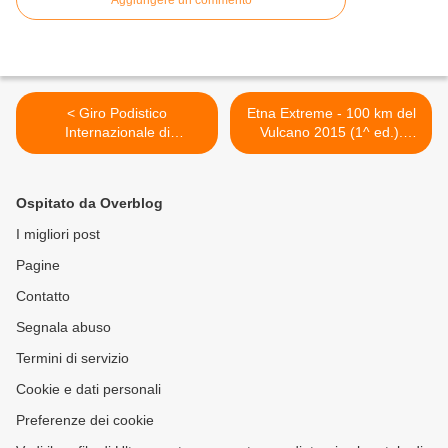
Aggiungere un commento
< Giro Podistico
Etna Extreme - 100 km del
Internazionale di
Vulcano 2015 (1^ ed.).
Castelbuono 2015 (90^
Scade il 31 luglio per
ed.). Etiopia, Kenya,
l'iscrizione con quote
Burundi, ma anche tanta
agevolate >
Ospitato da Overblog
Italia per l'edizione 2015 del
Giro, in scena il prossimo
I migliori post
26 luglio
Pagine
Contatto
Segnala abuso
Termini di servizio
Cookie e dati personali
Preferenze dei cookie