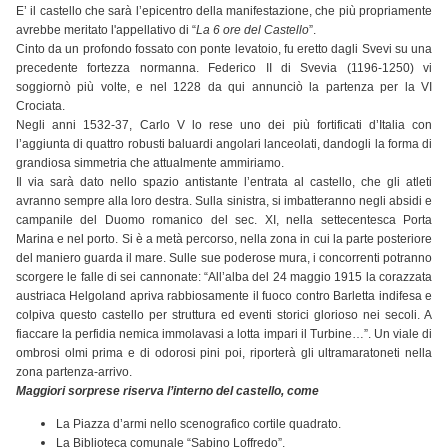
E’ il castello che sarà l’epicentro della manifestazione, che più propriamente
avrebbe meritato l'appellativo di “
La 6 ore del Castello
”.
Cinto da un profondo fossato con ponte levatoio, fu eretto dagli Svevi su una
precedente fortezza normanna. Federico II di Svevia (1196-1250) vi
soggiornò più volte, e nel 1228 da qui annunciò la partenza per la VI
Crociata.
Negli anni 1532-37, Carlo V lo rese uno dei più fortificati d’Italia con
l’aggiunta di quattro robusti baluardi angolari lanceolati, dandogli la forma di
grandiosa simmetria che attualmente ammiriamo.
Il via sarà dato nello spazio antistante l’entrata al castello, che gli atleti
avranno sempre alla loro destra. Sulla sinistra, si imbatteranno negli absidi e
campanile del Duomo romanico del sec. XI, nella settecentesca Porta
Marina e nel porto. Si è a metà percorso, nella zona in cui la parte posteriore
del maniero guarda il mare. Sulle sue poderose mura, i concorrenti potranno
scorgere le falle di sei cannonate: “All’alba del 24 maggio 1915 la corazzata
austriaca Helgoland apriva rabbiosamente il fuoco contro Barletta indifesa e
colpiva questo castello per struttura ed eventi storici glorioso nei secoli. A
fiaccare la perfidia nemica immolavasi a lotta impari il Turbine…”. Un viale di
ombrosi olmi prima e di odorosi pini poi, riporterà gli ultramaratoneti nella
zona partenza-arrivo.
Maggiori sorprese riserva l’interno del castello, come
La Piazza d’armi nello scenografico cortile quadrato.
La Biblioteca comunale “Sabino Loffredo”.