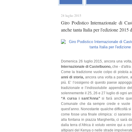
24 luglio 2015
Giro Podistico Internazionale di Ca
anche tanta Italia per l'edizione 2015 
Domenica 26 luglio 2015, ancora una volta
Internazionale di Castelbuono,
che - d'altra 
Come la tradizione vuole colpo di pistola a 
anni di storia,
ancora una volta a parlare, a
più. E’ l’ossigeno di questo paese appoggi
tradizionale e l’indissolubile appendice d
solennemente il 25, 26 e 27 luglio di ogni a
“A cursa i sant’Anna”
si farà anche ques
Comunale che da sempre crede e vuole ch
quest’anno. Nonostante qualche difficoltà s
come fosse una finale olimpica: ci saranno gl
alla fontana in piazza Margherita, ci sarà 
dalla terra d’Africa è voluto venire qui a c
altipiani del Kenya o nelle strade impolverat