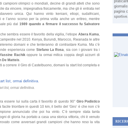
pratican
i campioni olimpici o mondiali, decine di grandi atleti che sono
giornali
cile da vincere, impegnativa fisicamente, ma che gli è entrata nel
pagina c
vvero unica. Qui hanno vinto keniani, etiopi, sudafricani,
sportive
i e l’anno scorso per la prima volta anche un eritreo, mentre
 sale più dal
1989 quando a firmare il successo fu Salvatore
che sembra essere il favorito della vigilia, l’etiope
Abera Kuma
,
a campestre nel 2010. Kenya, Burundi, Marocco, Rwanada le altre
 sveleremo domani e che tenteranno di contrastare Kuma. Ma c’è
 grande esperienza come
Stefano La Rosa
, sia con i giovani tra i
Yassine Rachik
oppure la ormai mitica coppia degli azzurri di
n De Matteis
.
i a correre il Giro di Castelbuono, domani la start list completa e
art list, ormai definitiva.
a essere lui sulla carta il favorito di questo 90°
Giro Podistico
facile trionfare in questi 10 km, il bello del ‘Giro’ è che non c’è
mpione annunciato che poi ha vinto. C’è sempre stata tanta
gni di gloria ha portato a casa una storica vittoria, chi è venuto
RICER
trovato come avversari grandi campioni che hanno reso la vita