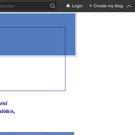
Login
+
Create my blog
rni
istico,