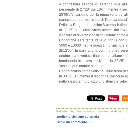
A contrastare l’etiope ci saranno due atle
personale di 27’28” sui 10km, mentre il se
28’05”. Vi saranno per la prima volta tre at
partecipato alla maratona di Padova quest’
l’Atletica Brugnera ed infine
Vianney Ndiho
di 28’25” sui 10km. Arriva invece dal R
vincitore di diverse classiche italiane come
Dopodiché sarà tanta Italia
in primis
con i
5000 e 10000 metri e quest’anno vincitore al
2h12'05". In gara anche con il bronzo eu
origine ma diventato finalmente italiano n
terminando in ottava posizione in 32’25”, 
Yassine può ambire al podio.
L’anno scorso prima volta nell’albo d’oro per
in 30’31’01”, mentre il record del percorso a
nello stesso anno piazzò uno storico e veloc
Re
Published by Ultramaratone, maratone e dintorni (
podismo siciliano su strada
scrivi un commento
…