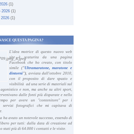
 2026
(1)
o 2026
(1)
 2026
(1)
NASCE QUESTA PAGINA?
L'idea motrice di questo nuovo web
site è scaturita da una pagina
Facebook che ho creato, con titolo
simile (
"
Ultramaratone, maratone e
dintorni
")
, avviata dall'ottobre 2010,
con il proposito di dare spazio e
visibilità ad una serie di materiali sul
agonistico e non, ma anche su altri sport,
ervenivano dalle fonti più disparate e nello
tempo per avere un "contenitore" per i
i servizi fotografici che mi capitava di
e.
a ha avuto un notevole successo, essendo di
libero per tutti: dalla data di creazione ad
o stati più di 64.000 i contatti e le visite.