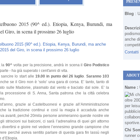
PRESE
Blog
: 
stelbuono 2015 (90^ ed.). Etiopia, Kenya, Burundi, ma
Descriz
del Giro, in scena il prossimo 26 luglio
podismo 
anche di
competit
Contatti
, la
90^
volta per la precisione, andrà in scena il
Giro Podistico
parte - ha già superato i cent'anni di vita.
ABOUT
sancire lo start alle
19.00 in punto del 26 luglio
.
Saranno 103
nche se il Giro non è ‘solo’ una gara di corsa. E’ tanto, tanto di
Name :
ato sulle Madonie, plasmato dal vento e baciato dal sole. E’ la
ella processione di S. Anna, Santa patrona che la città celebra
nno.
t’anno, grazie ai Castelbuonesi e grazie all’Amministrazione
e la tradizione continui e così la magia è accaduta anche
i va avanti, perché 20mila persone animeranno queste nostre vie
i striscioni sui balconi, ci sarà l’adrenalina di quei giri attorno
da divertirsi e gioire nel vedere l’ennesimo grande campione che
Chi So
orrere perché aveva sentito parlare di questa gara fin lassù negli
runner c
e d’Etiopia.