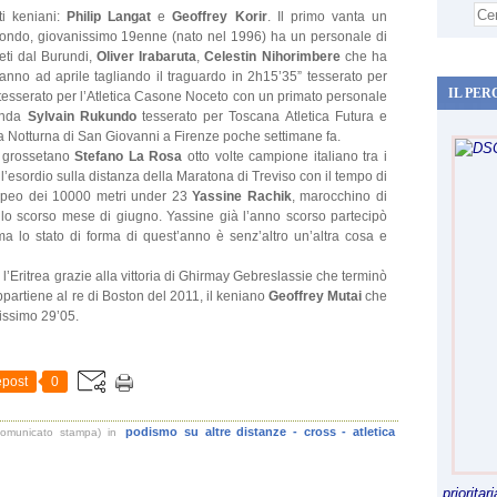
ti keniani:
Philip Langat
e
Geoffrey Korir
. Il primo vanta un
condo, giovanissimo 19enne (nato nel 1996) ha un personale di
leti dal Burundi,
Oliver Irabaruta
,
Celestin Nihorimbere
che ha
anno ad aprile tagliando il traguardo in 2h15’35” tesserato per
IL PER
tesserato per l’Atletica Casone Noceto con un primato personale
wanda
Sylvain Rukundo
tesserato per Toscana Atletica Futura e
 la Notturna di San Giovanni a Firenze poche settimane fa.
l grossetano
Stefano La Rosa
otto volte campione italiano tra i
l’esordio sulla distanza della Maratona di Treviso con il tempo di
ropeo dei 10000 metri under 23
Yassine Rachik
, marocchino di
ello scorso mese di giugno. Yassine già l’anno scorso partecipò
ma lo stato di forma di quest’anno è senz’altro un’altra cosa e
 l’Eritrea grazie alla vittoria di Ghirmay Gebreslassie che terminò
ppartiene al re di Boston del 2011, il keniano
Geoffrey Mutai
che
issimo 29’05.
post
0
podismo su altre distanze - cross - atletica
comunicato stampa)
in
priorita