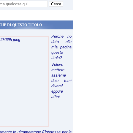
CHÈ DI QUESTO TITOLO
Perchè ho
dato alla
mia pagina
questo
titolo?
Volevo
mettere
assieme
deio temi
diversi
eppure
affini:
riamente le ultramaratone (l'interesse per le