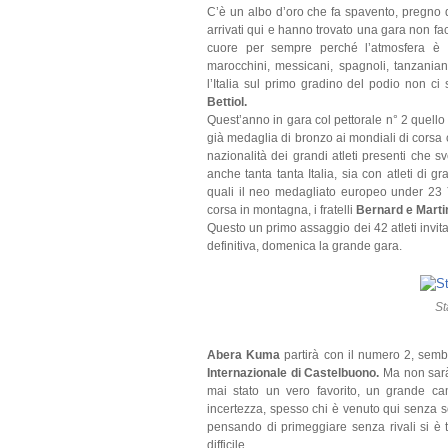
C’è un albo d’oro che fa spavento, pregno d
arrivati qui e hanno trovato una gara non fa
cuore per sempre perché l’atmosfera è da
marocchini, messicani, spagnoli, tanzanian
l’Italia sul primo gradino del podio non ci
Bettiol.
Quest’anno in gara col pettorale n° 2 quello 
già medaglia di bronzo ai mondiali di cors
nazionalità dei grandi atleti presenti che
anche tanta tanta Italia, sia con atleti di
quali il neo medagliato europeo under 23
corsa in montagna, i fratelli
Bernard e Marti
Questo un primo assaggio dei 42 atleti invitat
definitiva, domenica la grande gara.
St
Abera Kuma
partirà con il numero 2, sembr
Internazionale di Castelbuono.
Ma non sarà 
mai stato un vero favorito, un grande ca
incertezza, spesso chi è venuto qui senza so
pensando di primeggiare senza rivali si è 
difficile.