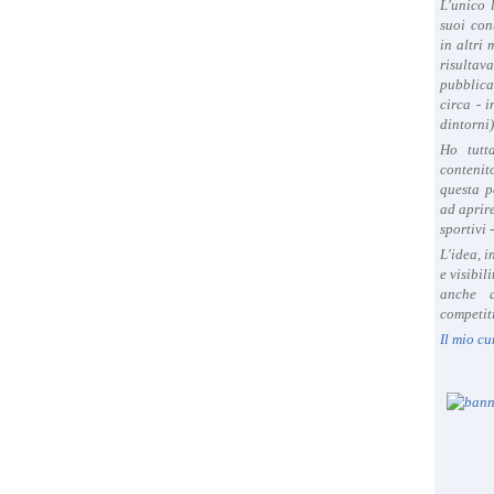
L'unico 
suoi con
in altri
risultav
pubblica
circa - 
dintorni)
Ho tutt
contenit
questa p
ad aprire
sportivi 
L'idea, 
e visibil
anche a
competiti
Il mio cu