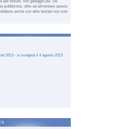
te per leisure, non gareggio più. Da
sta pubblicista, oltre ad alimentare questa
ollaboro anche con altre testate non solo
.
CA