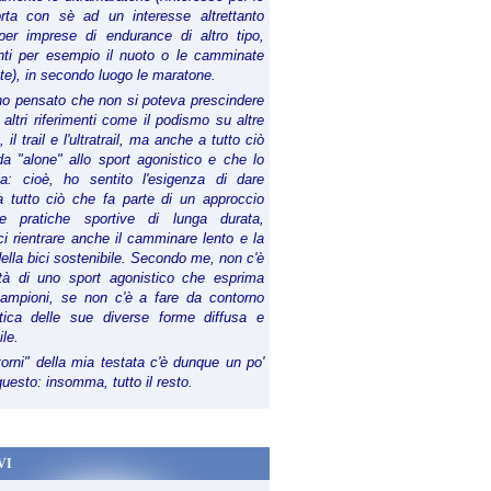
orta con sè ad un interesse altrettanto
per imprese di endurance di altro tipo,
anti per esempio il nuoto o le camminate
te), in secondo luogo le maratone.
ho pensato che non si poteva prescindere
 altri riferimenti come il podismo su altre
 il trail e l'ultratrail, ma anche a tutto ciò
a "alone" allo sport agonistico e che lo
ia: cioè, ho sentito l'esigenza di dare
a tutto ciò che fa parte di un approccio
le pratiche sportive di lunga durata,
i rientrare anche il camminare lento e la
della bici sostenibile. Secondo me, non c'è
lità di uno sport agonistico che esprima
campioni, se non c'è a fare da contorno
tica delle sue diverse forme diffusa e
ile.
torni" della mia testata c'è dunque un po'
 questo: insomma, tutto il resto.
VI