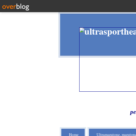
pe
Home
Ultramaratone, maratone