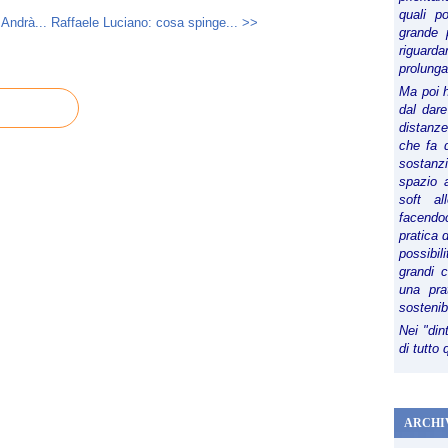
quali p
 Andrà...
Raffaele Luciano: cosa spinge... >>
grande 
riguard
prolunga
Ma poi 
dal dare
distanze,
che fa d
sostanz
spazio 
soft al
facendoc
pratica 
possibi
grandi 
una pra
sostenib
Nei "din
di tutto
ARCHI