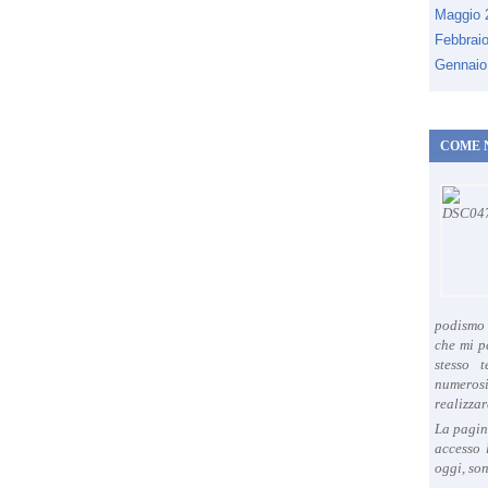
Maggio
Febbrai
Gennaio
COME 
podismo 
che mi p
stesso 
numeros
realizzar
La pagin
accesso 
oggi, son