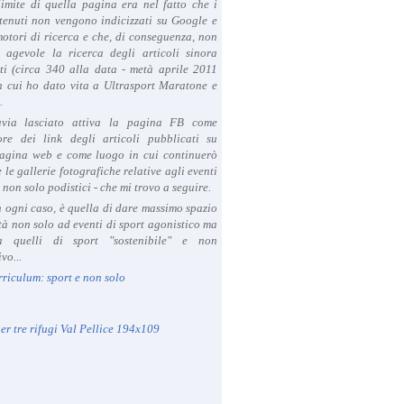
limite di quella pagina era nel fatto che i
tenuti non vengono indicizzati su Google e
 motori di ricerca e che, di conseguenza, non
a agevole la ricerca degli articoli sinora
ti (circa 340 alla data - metà aprile 2011
in cui ho dato vita a Ultrasport Maratone e
.
avia lasciato attiva la pagina FB come
ore dei link degli articoli pubblicati su
agina web e come luogo in cui continuerò
 le gallerie fotografiche relative agli eventi
- non solo podistici - che mi trovo a seguire.
in ogni caso, è quella di dare massimo spazio
ità non solo ad eventi di sport agonistico ma
 quelli di sport "sostenibile" e non
vo...
rriculum: sport e non solo