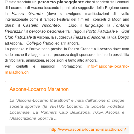
percorso pianeggiante
E' stato tracciato un
che si snoderà fra i comuni
di Locarno e di Ascona toccando i punti più suggestivi della Regione come
Piazza Grande
la
(dove si svolgono manifestazioni di livello
internazionale come il famoso Festival del film ed i concerti di Moon and
Castello Visconteo
Lido
lungolago
Fontana
Stars), il
, il
, il
, la
Pedrazzini
percorso pedonale
lago
Porto Patriziale
Golf
, il
fra il
, il
e il
Club Patriziale
Piazza di Ascona
via Borgo
di Ascona, la suggestiva
, la
Collegio Papio
ad Ascona, il
, ed altri ancora.
La partenza e l’arrivo sono previsti in Piazza Grande a
Locarno
dove avrà
sede anche il villaggio con la presenza degli sponsored inoltre la possibilità
di rifocillarsi, animazioni, esposizioni e tanto altro ancora.
info@ascona-locarno-
Per contatti e maggiori informazioni:
marathon.ch
Ascona-Locarno Marathon
La "Ascona-Locarno Marathon" è nata dall'unione di cinque
società sportive (la VIRTUS Locarno, la Società Podistica
Locarnese, La Runners Club Bellinzona, l'USA Ascona e
l'Associazione Sportiva ...
http://www.ascona-locarno-marathon.ch/