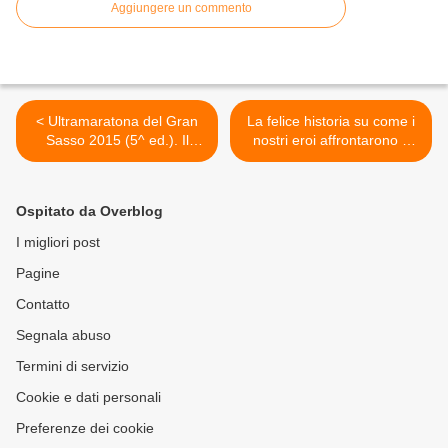
Aggiungere un commento
< Ultramaratona del Gran
La felice historia su come i
Sasso 2015 (5^ ed.). Il
nostri eroi affrontarono e
grande ritorno di una 50 km
sconfissero il temutissimo
che non si disputava dal
Dragone Lanciafiamme di
2010, con cambio di
Caltavuturo… >
Ospitato da Overblog
location
I migliori post
Pagine
Contatto
Segnala abuso
Termini di servizio
Cookie e dati personali
Preferenze dei cookie