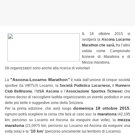
IL 18 ottobre 2015 si
svolgerà la
Ascona Locarno
Marathon che sarà,
fra l’altro
valida come Campionato
ticinese di Maratona e di
Mezza maratona.
Gli organizzatori sono anche alla ricerca di volontari.
“Ascona-Locarno Marathon”
La
è nata dall’unione di cinque società
sportive (la VIRTUS Locarno, la
Società Podistica Locarnese,
il
Runners
Club Bellinzona
, l’
USA Ascona
e l’
Associazione Sportiva Ticinese
) che
hanno deciso di raccogliere lasfida organizzando un evento podistico in una
delle più belle e suggestive zone della Svizzera.
domenica 18 ottobre 2015
Per la prima edizione, che avrà luogo
,
maratona
ognuno potrà scegliere la corsa che farà al caso suo: la
(42.195
mezza
km; percorso su Locarno ed Ascona da eseguire due volte), la
maratona
(21,0975 km; percorso su Locarno ed Ascona da eseguire una
10 km
volta sola) e la “
” (percorso unicamente sul territorio di Locarno).