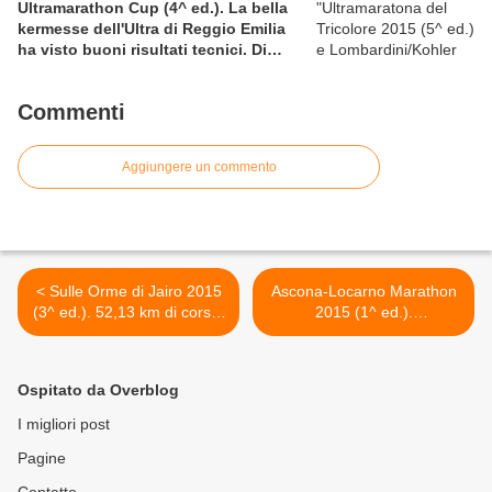
Ultramarathon Cup (4^ ed.). La bella
kermesse dell'Ultra di Reggio Emilia
ha visto buoni risultati tecnici. Di
particolare pregio la prestazione sulla
12 ore di Nicolangelo D'Avanzo
Commenti
Aggiungere un commento
< Sulle Orme di Jairo 2015
Ascona-Locarno Marathon
(3^ ed.). 52,13 km di corsa,
2015 (1^ ed.).
in forma individuale o a
L'appuntamento è il 18
staffetta nel quadro del
ottobre 2015, con abbinate
progetto Ultrasolidale
una Mezza e una 10 km >
Ospitato da Overblog
I migliori post
Pagine