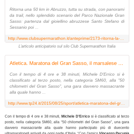
Ritorna una 50 km in Abruzzo, tutta su strada, con panorami
da trail, nello splendido scenario del Parco Nazionale Gran
Sasso: partenza dal gioiellino abruzzese Santo Stefano di
Sessanio poi ...
http://www.clubsupermarathon.it/anteprime/2173-ritorna-la-50-km-del-gran-sasso.html
L'articolo anticipatorio sul silo Club Supermarathon Italia
Atletica. Maratona del Gran Sasso, il marsalese D'Errico terzo
Con il tempo di 4 ore e 38 minuti, Michele D'Errico si è
classificato al terzo posto, nella categoria SM60, alla "50
chilometri del Gran Sasso", una gara davvero massacrante
alla quale hanno ...
http://www.tp24.it/2015/08/25/sport/atletica-maratona-del-gran-sasso-il-marsalese-d-errico-terzo/93853
Con il tempo di 4 ore e 38 minuti,
Michele D’Errico
si è classificato al terzo
posto, nella categoria SM60, alla “50 chilometri del Gran Sasso”, una gara
davvero massacrante alla quale hanno partecipato più di duecento
ultramaratoneti arrivati da ogni parte d’Italia. “
Con l'amico
Vincenzo Pecunia