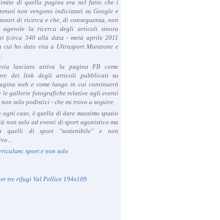
limite di quella pagina era nel fatto che i
tenuti non vengono indicizzati su Google e
 motori di ricerca e che, di conseguenza, non
a agevole la ricerca degli articoli sinora
ti (circa 340 alla data - metà aprile 2011
in cui ho dato vita a Ultrasport Maratone e
.
avia lasciato attiva la pagina FB come
ore dei link degli articoli pubblicati su
agina web e come luogo in cui continuerò
 le gallerie fotografiche relative agli eventi
- non solo podistici - che mi trovo a seguire.
in ogni caso, è quella di dare massimo spazio
ità non solo ad eventi di sport agonistico ma
 quelli di sport "sostenibile" e non
vo...
rriculum: sport e non solo