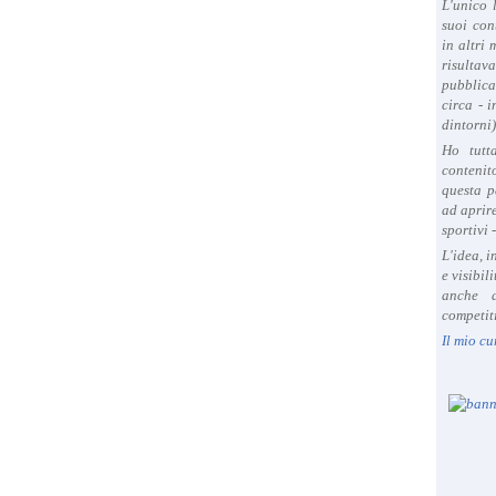
L'unico 
'
suoi con
o
in altri
p
risultav
p
pubblica
o
circa - 
dintorni)
r
t
Ho tutt
contenit
u
questa p
n
ad aprire
i
sportivi 
t
L'idea, 
à
e visibil
d
anche a
i
competiti
i
Il mio cu
n
i
z
i
a
r
e