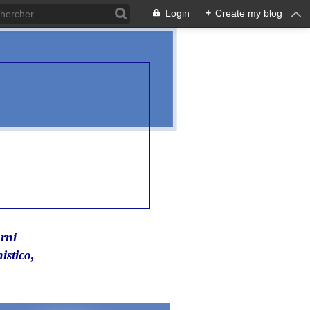
Login
+
Create my blog
rni
istico,