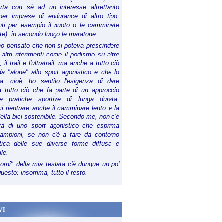
orta con sè ad un interesse altrettanto
per imprese di endurance di altro tipo,
anti per esempio il nuoto o le camminate
te), in secondo luogo le maratone.
ho pensato che non si poteva prescindere
 altri riferimenti come il podismo su altre
 il trail e l'ultratrail, ma anche a tutto ciò
a "alone" allo sport agonistico e che lo
ia: cioè, ho sentito l'esigenza di dare
a tutto ciò che fa parte di un approccio
le pratiche sportive di lunga durata,
i rientrare anche il camminare lento e la
della bici sostenibile. Secondo me, non c'è
lità di uno sport agonistico che esprima
campioni, se non c'è a fare da contorno
tica delle sue diverse forme diffusa e
ile.
torni" della mia testata c'è dunque un po'
 questo: insomma, tutto il resto.
VI