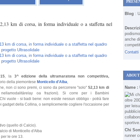
PRESE
Blog
: 
2,13 km di corsa, in forma individuale o a staffetta nel
Descriz
podismo 
anche di
competit
Contatti
ABOUT
015
, la
3^ edizione della ultramaratona non competitiva,
torio della piemontese
Monticello d'Alba
,
Name :
one, non ci sono premi, ci sono da percorrere "solo"
52,13 km di
 nellamodalitàrelay oa frazioni). Si corre per i Bambini
 Chi vuole - si badi bene: non esiste nessun obbligo - potrà fare
i gadget della Collina, o semplicemente cogliere l'occasione per
vo (quello di Calcio).
Chi So
lcio di Monticello d'Alba
runner c
 per le ore 13.