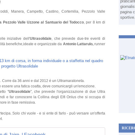
pratican
!
giornali
Roddi, Manera, Campetto, Castino, Cortemilia, Pezzolo Valle
pagina c
sportive
 Pezzolo Valle Uzzone al Santuario del Todocco
, per 8 km di
e iniziative dell'
Ultrasolidale
, che prevede due-tre eventi di
alità benefiche,ideate e organizzate da
Antonio Lattarulo,
runner
. Corre da 36 anni e dal 2012 é un Ultramaratoneta.
 essere una fatica coatta, deve comunicargli un'emozione.
etto "
Ultrasolidale
", che prevede l'organizzazione di due Ultra
fondi e far conoscere la Collina degli Elfi Onlus che si occupa di
more in fase remissiva.
ecipa. Solo chi vuole - e si ente di farlo - può versare un'offerta
t.
RICER
e di Jairo. | Facebook