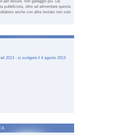
te per leisure, non gareggio più. Da
sta pubblicista, oltre ad alimentare questa
ollaboro anche con altre testate non solo
.
CA