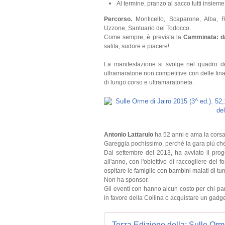
Al termine, pranzo al sacco tutti insieme
Percorso.
Monticello, Scaparone, Alba, 
Uzzone, Santuario del Todocco.
Come sempre, è prevista la
Camminata: da
salita, sudore e piacere!
La manifestazione si svolge nel quadro dell
ultramaratone non competitive con delle fin
di lungo corso e ultramaratoneta.
Antonio Lattarulo
ha 52 anni e ama la corsa
Gareggia pochissimo, perchè la gara più che
Dal settembre del 2013, ha avviato il prog
all'anno, con l'obiettivo di raccogliere dei 
ospitare le famiglie con bambini malati di tu
Non ha sponsor.
Gli eventi con hanno alcun costo per chi part
in favore della Collina o acquistare un gadge
Terza Edizione della: Sulle Orm