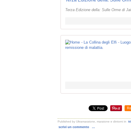
Terza Edizione della: Sulle Orme di Ja
Re
s
Published by Ultramaratone, maratone e dintorni
in
scrivi un commento
…