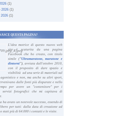
 2026
(1)
o 2026
(1)
 2026
(1)
NASCE QUESTA PAGINA?
L'idea motrice di questo nuovo web
site è scaturita da una pagina
Facebook che ho creato, con titolo
simile (
"
Ultramaratone, maratone e
dintorni
")
, avviata dall'ottobre 2010,
con il proposito di dare spazio e
visibilità ad una serie di materiali sul
agonistico e non, ma anche su altri sport,
ervenivano dalle fonti più disparate e nello
tempo per avere un "contenitore" per i
i servizi fotografici che mi capitava di
e.
a ha avuto un notevole successo, essendo di
libero per tutti: dalla data di creazione ad
o stati più di 64.000 i contatti e le visite.