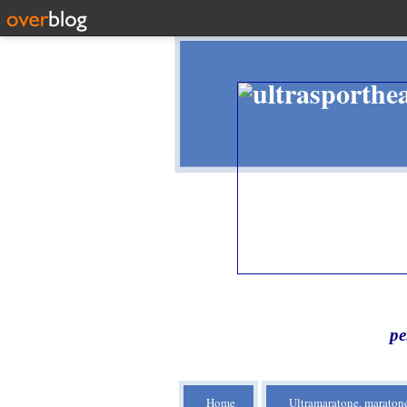
pe
Home
Ultramaratone, maratone