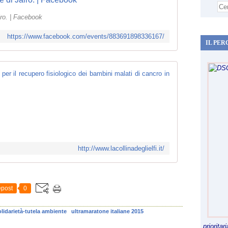
iro. | Facebook
https://www.facebook.com/events/883691898336167/
IL PER
Home - La Coll
I
l
n
o
s
t
http://www.lacollinadeglielfi.it/
r
o
o
b
post
0
i
e
olidarietà-tutela ambiente
ultramaratone italiane 2015
t
t
priorita