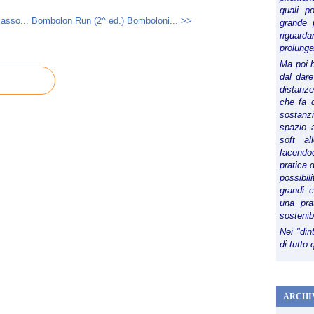
i
quali p
asso...
Bombolon Run (2^ ed.) Bomboloni... >>
v
grande 
o
riguard
prolunga
:
r
Ma poi 
dal dare
e
distanze,
g
che fa d
a
sostanz
l
spazio 
a
soft al
r
facendoc
e
pratica 
s
possibi
e
grandi 
una pra
r
sostenib
e
n
Nei "din
di tutto
i
t
à
a
ARCHI
c