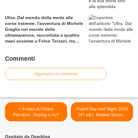
Ultra. Dal mondo della moda alle
corse estreme: l'avventura di Michele
Graglia nel mondo delle
ultramaratone, raccontata a quattro
mani assieme a Folco Terzani, tra
sfida al limite e viaggio esperienziale
Commenti
Aggiungere un commento
< Il caso di Chiara
Popof Day and Night 2015
Pierobon. Doping o no?
(4^ ed.). Matteo Simone
intervista Filippo Poponesi,
alla vigilia del suo Popof
Day >
Ospitato da Overblog