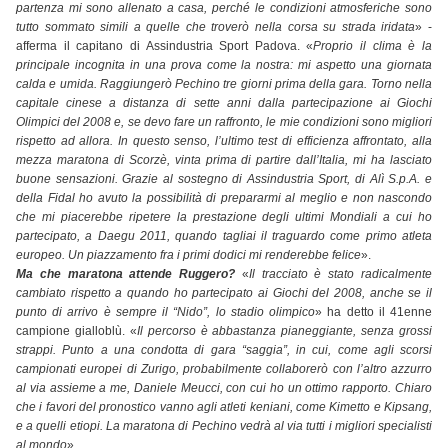
partenza mi sono allenato a casa, perché le condizioni atmosferiche sono
tutto sommato simili a quelle che troverò nella corsa su strada iridata
» -
afferma il capitano di Assindustria Sport Padova. «
Proprio il clima è la
principale incognita in una prova come la nostra: mi aspetto una giornata
calda e umida. Raggiungerò Pechino tre giorni prima della gara. Torno nella
capitale cinese a distanza di sette anni dalla partecipazione ai Giochi
Olimpici del 2008 e, se devo fare un raffronto, le mie condizioni sono migliori
rispetto ad allora. In questo senso, l’ultimo test di efficienza affrontato, alla
mezza maratona di Scorzè, vinta prima di partire dall’Italia, mi ha lasciato
buone sensazioni. Grazie al sostegno di Assindustria Sport, di Alì S.p.A. e
della Fidal ho avuto la possibilità di prepararmi al meglio e non nascondo
che mi piacerebbe ripetere la prestazione degli ultimi Mondiali a cui ho
partecipato, a Daegu 2011, quando tagliai il traguardo come primo atleta
europeo. Un piazzamento fra i primi dodici mi renderebbe felice
».
Ma che maratona attende Ruggero?
«
Il tracciato è stato radicalmente
cambiato rispetto a quando ho partecipato ai Giochi del 2008, anche se il
punto di arrivo è sempre il “Nido”, lo stadio olimpico
» ha detto il 41enne
campione gialloblù. «
Il percorso è abbastanza pianeggiante, senza grossi
strappi. Punto a una condotta di gara “saggia”, in cui, come agli scorsi
campionati europei di Zurigo, probabilmente collaborerò con l’altro azzurro
al via assieme a me, Daniele Meucci, con cui ho un ottimo rapporto. Chiaro
che i favori del pronostico vanno agli atleti keniani, come Kimetto e Kipsang,
e a quelli etiopi. La maratona di Pechino vedrà al via tutti i migliori specialisti
al mondo
».