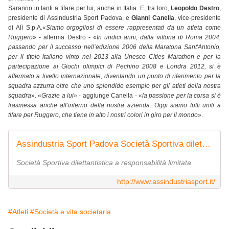
Saranno in tanti a tifare per lui, anche in Italia. E, tra loro,
Leopoldo Destro
,
presidente di Assindustria Sport Padova, e
Gianni Canella
, vice-presidente
di Alì S.p.A.«
Siamo orgogliosi di essere rappresentati da un atleta come
Ruggero
» - afferma Destro - «
In undici anni, dalla vittoria di Roma 2004,
passando per il successo nell’edizione 2006 della Maratona Sant'Antonio,
per il titolo italiano vinto nel 2013 alla Unesco Cities Marathon e per la
partecipazione ai Giochi olimpici di Pechino 2008 e Londra 2012, si è
affermato a livello internazionale, diventando un punto di riferimento per la
squadra azzurra oltre che uno splendido esempio per gli atleti della nostra
squadra
». «
Grazie a lui
» - aggiunge Canella - «
la passione per la corsa si è
trasmessa anche all’interno della nostra azienda. Oggi siamo tutti uniti a
tifare per Ruggero, che tiene in alto i nostri colori in giro per il mondo
».
Assindustria Sport Padova Società Sportiva dilettantistica a responsabilità limitata
Società Sportiva dilettantistica a responsabilità limitata
http://www.assindustriasport.it/
#Atleti
#Società e vita societaria