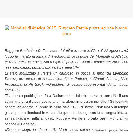
Ruggero Pertile è a Dalian, sede del ritiro azzurro in Cina: il 22 agosto avrà
luogo la maratona iridata di Pechino, in occasione dei Mondiali di Atletica:
«Pronto per i Mondiali. Sto meglio rispetto ai Giochi Olimpici del 2008, con
una gara saggia punto a essere fra i primi 12»
Eì stato indirizzato a Pertile un caloroso "In bocca al lupo" da
Leopoldo
Destro
, presidente di Assindustria Sport Padova, e Gianni Canella, Vice
Presidente di Alì S.p.A: «Orgogliosi di essere rappresentati da un atleta
come lui»
E’ atterrato pochi giorni fa a Dalian, sede del ritiro azzurro, con più di una
settimana di anticipo rispetto alla maratona in programma alle 7.35 locali di
sabato 22 agosto, quando in Italia sarà l’1.35 di notte. L’intervallo di tempo
giusto per acclimatarsi in vista della gara che inaugurerà la rassegna iridata,
senza lasciare nulla al caso. Ruggero Pertile è pronto per i Mondiali di
atletica di Pechino.
«
Dopo lo stage in altura a St. Moritz nelle ultime settimane prima della