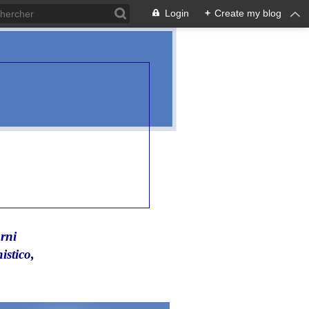
Login
+
Create my blog
rni
istico,