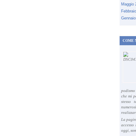
Maggio
Febbrai
Gennaio
COME 
podismo 
che mi p
stesso 
numeros
realizzar
La pagin
accesso 
oggi, son