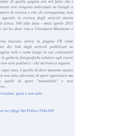
limite di quella pagina era nel fatto che i
tenuti non vengono indicizzati su Google e
 motori di ricerca e che, di conseguenza, non
a agevole la ricerca degli articoli sinora
ti (circa 340 alla data - metà aprile 2011
in cui ho dato vita a Ultrasport Maratone e
.
avia lasciato attiva la pagina FB come
ore dei link degli articoli pubblicati su
agina web e come luogo in cui continuerò
 le gallerie fotografiche relative agli eventi
- non solo podistici - che mi trovo a seguire.
in ogni caso, è quella di dare massimo spazio
ità non solo ad eventi di sport agonistico ma
 quelli di sport "sostenibile" e non
vo...
rriculum: sport e non solo