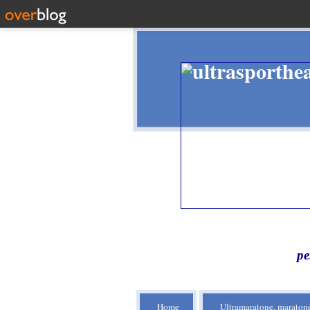
pe
Home
Ultramaratone, maratone