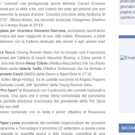
pratican
 i “colored” con protagonista anche Michele Cacaci (Casone
giornali
ante poi la sfida a tre, con l’ultimo dei sette giri previsti che non
pagina c
 neanche la piazza d’onore. Chumba (vincitore della Notturna di
sportive
 20’31”. Stesso tempo, ma secondo posto per Uwagenez. Gradino
i il tempo finale di 20’43”.
giata per ricordare Giovanni Giarrana,
scomparso quest’anno
 cronaca per aver raggiunto la sua città natale, Ravanusa, a piedi
petizione con la batteria dedicata alle donne e agli uomini over
ara Tasca
(Young Runner Gela) che ha bissato così il successo
l tempo per l’allieva di coach Massimo Bianca; a Clara anche il
er una mai doma
Giusy Chiolo
(Atletica Mazzarino) che ha chiuso
’atleta sarda
Valeria Sailis
(Atletica Dolianova) che ha fermato il
armelo Cannì
(SM50) della Green e Sport Gela in 17’18.
i il trofeo Mega Hobby), tra le cadette successo di Angela Pagano
 Samuele Licata, tutti “gioiellini” della Young Runner Gela.
“
Pro Sport
’”di Ravanusa con il patrocinio dei comitati nazionali e
nusa. Una gara che è ormai storia consolidata del panorama
a perfetta direzione d’orchestra del presidente della Pro Sport
al suo staff.
azione comunale con in testa il primo cittadino di Ravanusa
Pippo Leone
presidente del comitato organizzatore dei prossimi
RICER
 programma a Trecastagni il prossimo 12 settembre, e quella come
argito in quantità sorrisi e foto ricordo, copertina di una