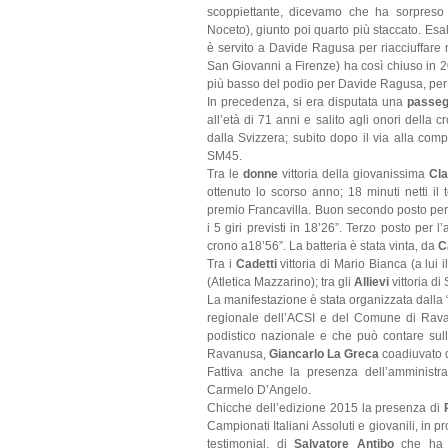
scoppiettante, dicevamo che ha sorpreso
Noceto), giunto poi quarto più staccato. Esalt
è servito a Davide Ragusa per riacciuffare
San Giovanni a Firenze) ha così chiuso in
più basso del podio per Davide Ragusa, per lu
In precedenza, si era disputata una
passeg
all’età di 71 anni e salito agli onori della
dalla Svizzera; subito dopo il via alla com
SM45.
Tra le
donne
vittoria della giovanissima
Cl
ottenuto lo scorso anno; 18 minuti netti i
premio Francavilla. Buon secondo posto p
i 5 giri previsti in 18’26”. Terzo posto per l
crono a18’56”. La batteria è stata vinta, da
C
Tra i
Cadetti
vittoria di Mario Bianca (a lu
(Atletica Mazzarino); tra gli
Allievi
vittoria di
La manifestazione è stata organizzata dalla 
regionale dell’ACSI e del Comune di Rava
podistico nazionale e che può contare sull
Ravanusa,
Giancarlo La Greca
coadiuvato d
Fattiva anche la presenza dell’amministr
Carmelo D’Angelo.
Chicche dell’edizione 2015 la presenza di
Campionati Italiani Assoluti e giovanili, in
testimonial, di
Salvatore Antibo
che ha el