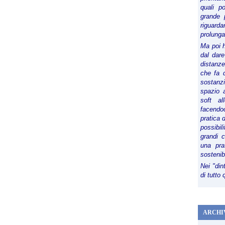
quali p
grande 
riguard
prolunga
Ma poi 
dal dare
distanze,
che fa d
sostanz
spazio 
soft al
facendoc
pratica 
possibi
grandi 
una pra
sostenib
Nei "din
di tutto
ARCHI