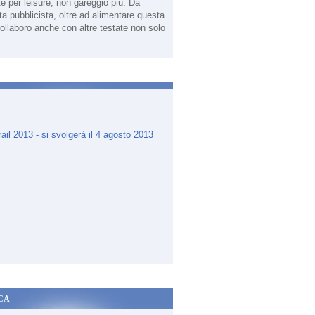
te per leisure, non gareggio più. Da
sta pubblicista, oltre ad alimentare questa
ollaboro anche con altre testate non solo
.
CA