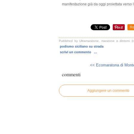
manifestazione già da oggi proiettata verso 
Re
Published by Ultramaratone, maratone e dintorni (
podismo siciliano su strada
scrivi un commento
…
<< Ecomaratona di Monte
commenti
Aggiungere un commento