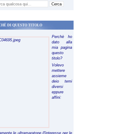
CHÈ DI QUESTO TITOLO
Perchè ho
dato alla
mia pagina
questo
titolo?
Volevo
mettere
assieme
deio temi
diversi
eppure
affini:
riamente le ultramaratone (l'interesse per le