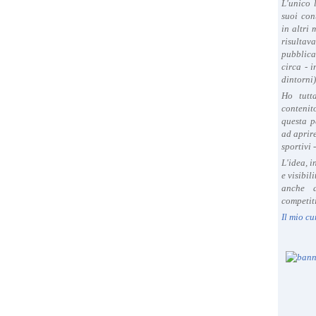
L'unico 
suoi con
in altri
risultav
pubblica
circa - 
dintorni)
Ho tutt
contenit
questa p
ad aprire
sportivi 
L'idea, 
e visibil
anche a
competiti
Il mio cu