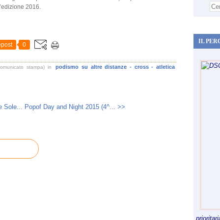
l’edizione 2016.
IL PER
post
0
podismo su altre distanze - cross - atletica
comunicato stampa)
in
 Sole...
Popof Day and Night 2015 (4^... >>
priorita