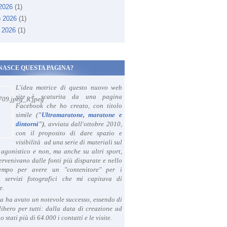
 2026
(1)
o 2026
(1)
 2026
(1)
NASCE QUESTA PAGINA?
L'idea motrice di questo nuovo web
site è scaturita da una pagina
Facebook che ho creato, con titolo
simile (
"
Ultramaratone, maratone e
dintorni
")
, avviata dall'ottobre 2010,
con il proposito di dare spazio e
visibilità ad una serie di materiali sul
agonistico e non, ma anche su altri sport,
ervenivano dalle fonti più disparate e nello
tempo per avere un "contenitore" per i
i servizi fotografici che mi capitava di
e.
a ha avuto un notevole successo, essendo di
libero per tutti: dalla data di creazione ad
o stati più di 64.000 i contatti e le visite.