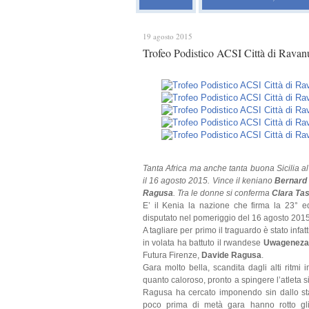
19 agosto 2015
Trofeo Podistico ACSI Città di Ravanu
Tanta Africa ma anche tanta buona Sicilia a
il 16 agosto 2015. Vince il keniano
Bernard
Ragusa
. Tra le donne si conferma
Clara Ta
E’ il Kenia la nazione che firma la 23° e
disputato nel pomeriggio del 16 agosto 201
A tagliare per primo il traguardo è stato infat
in volata ha battuto il rwandese
Uwageneza
Futura Firenze,
Davide Ragusa
.
Gara molto bella, scandita dagli alti ritmi 
quanto caloroso, pronto a spingere l’atleta 
Ragusa ha cercato imponendo sin dallo star
poco prima di metà gara hanno rotto gli