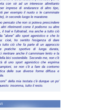
orta con sè ad un interesse altrettanto
per imprese di endurance di altro tipo,
anti per esempio il nuoto o le camminate
te), in secondo luogo le maratone.
ho pensato che non si poteva prescindere
 altri riferimenti come il podismo su altre
 il trail e l'ultratrail, ma anche a tutto ciò
a "alone" allo sport agonistico e che lo
ia: cioè, ho sentito l'esigenza di dare
a tutto ciò che fa parte di un approccio
le pratiche sportive di lunga durata,
i rientrare anche il camminare lento e la
della bici sostenibile. Secondo me, non c'è
lità di uno sport agonistico che esprima
campioni, se non c'è a fare da contorno
tica delle sue diverse forme diffusa e
ile.
torni" della mia testata c'è dunque un po'
 questo: insomma, tutto il resto.
VI