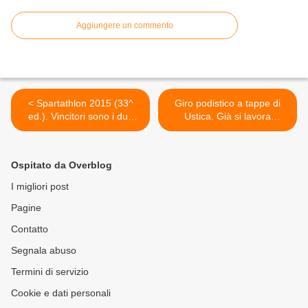
Aggiungere un commento
< Spartathlon 2015 (33^
Giro podistico a tappe di
ed.). Vincitori sono i due
Ustica. Già si lavora
Campioni del Mondo in
all'edizione 2016. La
carica 24 ore su strada, il
testimonianza di Lucrezia
tedesco Florian Reus e la
Borgia Olivieri >
Ospitato da Overblog
statunitense Katalin Nagy
I migliori post
Pagine
Contatto
Segnala abuso
Termini di servizio
Cookie e dati personali