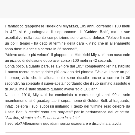
Il fantastico giapponese
Hidekichi Miyazaki,
105 anni, correndo i 100 metri
in 42", si è guadagnato il soprannome di "
Golden Bolt
", ma le sue
aspettative nella recente competizione sono andate deluse: "Volevo limare
un po' il tempo - ha detto al termine della gara -, visto che in allenamento
sono riuscito anche a correre in 36 secondi",
"Volevo andare più veloce". il giapponese Hidekichi Miyazaki non nasconde
un pizzico di delusione dopo aver corso i 100 metri in 42 secondi.
Conta poco, a quanto pare, se a 24 ore dal 105° compleanno ieri ha stabilito
il nuovo record come sprinter più anziano del pianeta. "Volevo limare un po'
il tempo, visto che in allenamento sono riuscito anche a correre in 36
secondi", ha spiegato il super-atleta ricordando che il suo primato assoluto è
di 34''10 ma è stato stabilito quando aveva 'solo' 103 anni.
Nato nel 1910, Miyazaki ha cominciato a correre negli anni '90 e, solo
recentemente, si è guadagnato il soprannome di Golden Bolt: al traguardo,
infatti, celebra i suoi successi imitando il gesto del fulmine reso celebre da
Usain Bolt. "
I medici sono tutti sorpresi
" per le performance del velocista.
"
Alla fine, si tratta solo di conservare la salute
".
Il segreto? Allenamenti quotidiani senza esagerare e disciplina a tavola.