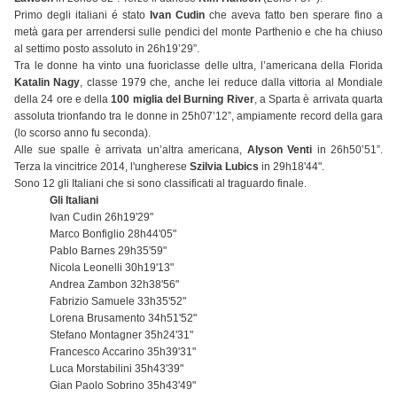
Primo degli italiani é stato
Ivan Cudin
che aveva fatto ben sperare fino a
metà gara per arrendersi sulle pendici del monte Parthenio e che ha chiuso
al settimo posto assoluto in 26h19’29”.
Tra le donne ha vinto una fuoriclasse delle ultra, l’americana della Florida
Katalin Nagy
, classe 1979 che, anche lei reduce dalla vittoria al Mondiale
della 24 ore e della
100 miglia del Burning River
, a Sparta è arrivata quarta
assoluta trionfando tra le donne in 25h07’12”, ampiamente record della gara
(lo scorso anno fu seconda).
Alle sue spalle è arrivata un’altra americana,
Alyson Venti
in 26h50’51”.
Terza la vincitrice 2014, l'ungherese
Szilvia Lubics
in 29h18'44".
Sono 12 gli Italiani che si sono classificati al traguardo finale.
Gli Italiani
Ivan Cudin 26h19'29"
Marco Bonfiglio 28h44'05"
Pablo Barnes 29h35'59"
Nicola Leonelli 30h19'13"
Andrea Zambon 32h38'56"
Fabrizio Samuele 33h35'52"
Lorena Brusamento 34h51'52"
Stefano Montagner 35h24'31"
Francesco Accarino 35h39'31"
Luca Morstabilini 35h43'39"
Gian Paolo Sobrino 35h43'49"