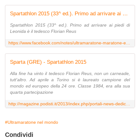
Spartathlon 2015 (33^ ed.). Primo ad arrivare ai piedi di Leonida è il tedesco Florian Reus
Spartathlon 2015 (33^ ed.). Primo ad arrivare ai piedi di
Leonida è il tedesco Florian Reus
https://www.facebook.com/notes/ultramaratone-maratone-e-dintorni/spartathlon-2015-33-ed-primo-ad-arrivare-ai-piedi-di-leonida-%C3%A8-il-tedesco-floria/1015016655195334
Sparta (GRE) - Spartathlon 2015
Alla fine ha vinto il tedesco Florian Reus, non un carneade,
tutt'altro. Ad aprile a Torino si è laureato campione del
mondo ed europeo della 24 ore. Classe 1984, era alla sua
quarta partecipazione
http://magazine.podisti.it/2013/index.php/portali-news-dedicati/sezioni/dal-mondo/25746-sparta-gre-spartathlon-2015.html
#Ultramaratone nel mondo
Condividi