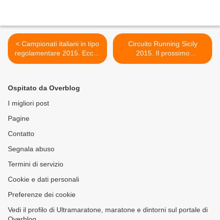
< Campionati italiani in tipo
Circuito Running Sicily
regolamentare 2015. Ecco i
2015. Il prossimo
risultati finali
appuntamento con la
Palermo International half
Marathon, il prossimo 18
Ospitato da Overblog
ottobre >
I migliori post
Pagine
Contatto
Segnala abuso
Termini di servizio
Cookie e dati personali
Preferenze dei cookie
Vedi il profilo di Ultramaratone, maratone e dintorni sul portale di
Overblog