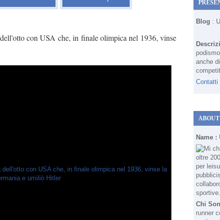
PRESE
Blog
: 
 dell'otto con USA che, in finale olimpica nel 1936, vinse
Descriz
podismo 
anche di
competit
Contatti
ABOUT
Name :
Chi So
runner c