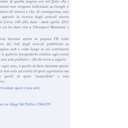
limite di quella pagina era nel fatto che i
tenuti non vengono indicizzati su Google e
 motori di ricerca e che, di conseguenza, non
a agevole la ricerca degli articoli sinora
ti (circa 340 alla data - metà aprile 2011
in cui ho dato vita a Ultrasport Maratone e
.
avia lasciato attiva la pagina FB come
ore dei link degli articoli pubblicati su
agina web e come luogo in cui continuerò
 le gallerie fotografiche relative agli eventi
- non solo podistici - che mi trovo a seguire.
in ogni caso, è quella di dare massimo spazio
ità non solo ad eventi di sport agonistico ma
 quelli di sport "sostenibile" e non
vo...
rriculum: sport e non solo