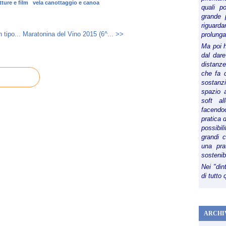
tture e film
vela canottaggio e canoa
quali p
grande 
riguard
 tipo...
Maratonina del Vino 2015 (6^... >>
prolunga
Ma poi 
dal dare
distanze,
che fa d
sostanz
spazio 
soft al
facendoc
pratica 
possibi
grandi 
una pra
sostenib
Nei "din
di tutto
ARCHI