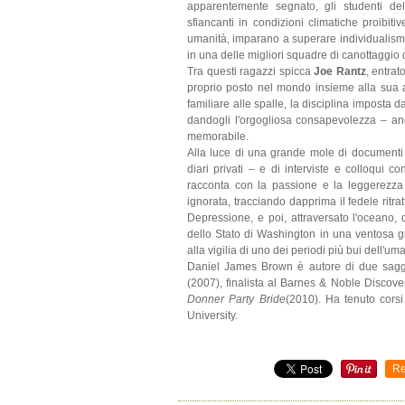
apparentemente segnato, gli studenti de
sfiancanti in condizioni climatiche proibitive
umanità, imparano a superare individualismi 
in una delle migliori squadre di canottaggio di
Tra questi ragazzi spicca
Joe Rantz
, entrat
proprio posto nel mondo insieme alla sua a
familiare alle spalle, la disciplina imposta d
dandogli l'orgogliosa consapevolezza – an
memorabile.
Alla luce di una grande mole di documenti de
diari privati – e di interviste e colloqui c
racconta con la passione e la leggerezza
ignorata, tracciando dapprima il fedele ritr
Depressione, e poi, attraversato l'oceano,
dello Stato di Washington in una ventosa gi
alla vigilia di uno dei periodi più bui dell'uma
Daniel James Brown è autore di due sagg
(2007), finalista al Barnes & Noble Discov
Donner Party Bride
(2010). Ha tenuto corsi
University.
Re