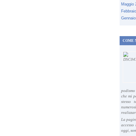
Maggio
Febbrai
Gennaio
COME 
podismo 
che mi p
stesso 
numeros
realizzar
La pagin
accesso 
oggi, son