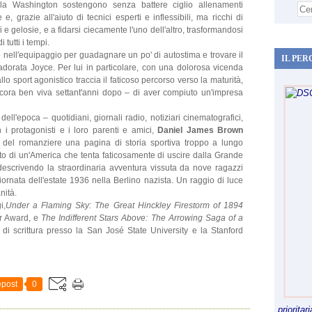
lla Washington sostengono senza battere ciglio allenamenti
 e, grazie all'aiuto di tecnici esperti e inflessibili, ma ricchi di
e gelosie, e a fidarsi ciecamente l'uno dell'altro, trasformandosi
 tutti i tempi.
o nell'equipaggio per guadagnare un po' di autostima e trovare il
IL PER
dorata Joyce. Per lui in particolare, con una dolorosa vicenda
allo sport agonistico traccia il faticoso percorso verso la maturità,
cora ben viva settant'anni dopo – di aver compiuto un'impresa
ll'epoca – quotidiani, giornali radio, notiziari cinematografici,
on i protagonisti e i loro parenti e amici,
Daniel James Brown
 del romanziere una pagina di storia sportiva troppo a lungo
atto di un'America che tenta faticosamente di uscire dalla Grande
 descrivendo la straordinaria avventura vissuta da nove ragazzi
ornata dell'estate 1936 nella Berlino nazista. Un raggio di luce
nità.
i,
Under a Flaming Sky: The Great Hinckley Firestorm of 1894
er Award, e
The Indifferent Stars Above: The Arrowing Saga of a
 di scrittura presso la San José State University e la Stanford
post
0
priorita