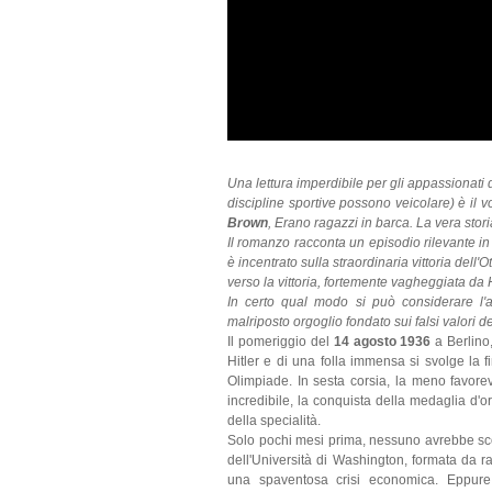
Una lettura imperdibile per gli appassionati 
discipline sportive possono veicolare) è il 
Brown
, Erano ragazzi in barca. La vera stor
Il romanzo racconta un episodio rilevante in
è incentrato sulla straordinaria vittoria dell
verso la vittoria, fortemente vagheggiata da H
In certo qual modo si può considerare l'a
malriposto orgoglio fondato sui falsi valori 
Il pomeriggio del
14 agosto 1936
a Berlino
Hitler e di una folla immensa si svolge la fi
Olimpiade. In sesta corsia, la meno favore
incredibile, la conquista della medaglia d'o
della specialità.
Solo pochi mesi prima, nessuno avrebbe sco
dell'Università di Washington, formata da ra
una spaventosa crisi economica. Eppure, 