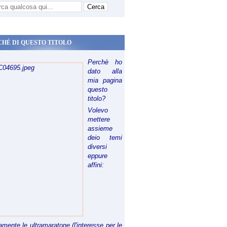
CHÈ DI QUESTO TITOLO
Perchè ho
dato alla
mia pagina
questo
titolo?
Volevo
mettere
assieme
deio temi
diversi
eppure
affini:
riamente le ultramaratone (l'interesse per le