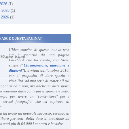
 2026
(1)
o 2026
(1)
 2026
(1)
NASCE QUESTA PAGINA?
L'idea motrice di questo nuovo web
site è scaturita da una pagina
Facebook che ho creato, con titolo
simile (
"
Ultramaratone, maratone e
dintorni
")
, avviata dall'ottobre 2010,
con il proposito di dare spazio e
visibilità ad una serie di materiali sul
agonistico e non, ma anche su altri sport,
ervenivano dalle fonti più disparate e nello
tempo per avere un "contenitore" per i
i servizi fotografici che mi capitava di
e.
a ha avuto un notevole successo, essendo di
libero per tutti: dalla data di creazione ad
o stati più di 64.000 i contatti e le visite.