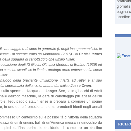
pratican
giornali
pagina c
sportive
di canottaggio e di sport in generale (e degli insegnamenti che le
volume - di recente edito da Mondadori (2015) - di
Daniel James
ia della squadra di canottaggio che umiliò Hitler.
 occasione degli XI Giochi Olimpici Moderni di Berlino (1936) ed
'Otto con che sconfisse in finale l'analogo armo tedesco nella corsa
itler.
nalogo della bruciante umiliazione inferta ad Hitler e al suo
della supremazia della razza ariana dal mitico
Jesse Owen
.
, sullo specchio d'acqua del
Langer See
, sotto gli occhi di Adolf
nale dell'otto maschile, la gara di canottaggio più attesa dell'XI
vole, l'equipaggio statunitense si prepara a coronare un sogno
ro, in uno dei più emozionanti e sorprendenti trionfi negli annali
mmesso un centesimo sulle possibilità di vittoria della squadra
gazzi di umili origini, figli di un'America messa in ginocchio da
RICER
spinti dall'insopprimibile desiderio di cambiare un destino