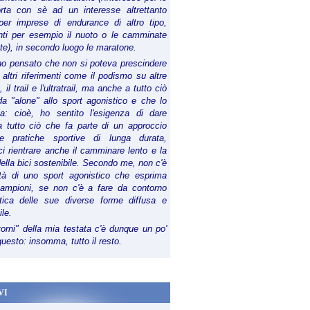
orta con sè ad un interesse altrettanto
per imprese di endurance di altro tipo,
anti per esempio il nuoto o le camminate
te), in secondo luogo le maratone.
ho pensato che non si poteva prescindere
 altri riferimenti come il podismo su altre
 il trail e l'ultratrail, ma anche a tutto ciò
a "alone" allo sport agonistico e che lo
ia: cioè, ho sentito l'esigenza di dare
a tutto ciò che fa parte di un approccio
le pratiche sportive di lunga durata,
i rientrare anche il camminare lento e la
della bici sostenibile. Secondo me, non c'è
lità di uno sport agonistico che esprima
campioni, se non c'è a fare da contorno
tica delle sue diverse forme diffusa e
ile.
torni" della mia testata c'è dunque un po'
 questo: insomma, tutto il resto.
VI