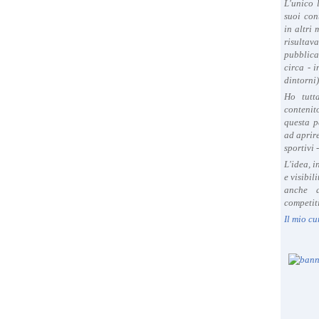
L'unico 
suoi con
in altri
risultav
pubblica
circa - 
dintorni)
Ho tutt
contenit
questa p
ad aprire
sportivi 
L'idea, 
e visibil
anche a
competiti
Il mio cu