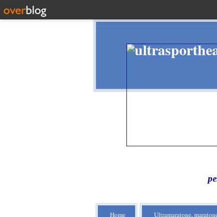
pe
Home
Ultramaratone, maratone