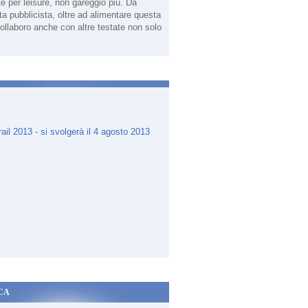
te per leisure, non gareggio più. Da
sta pubblicista, oltre ad alimentare questa
ollaboro anche con altre testate non solo
.
CA