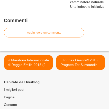
Commenti
Aggiungere un commento
< Maratona Internazionale
Tor des Geants® 2015.
di Reggio Emilia 2015 (20^
Progetto Tor Surrounding:
ed.). Inaugurata la mostra
un affascinante connubio
sull'evento che racconta
tra sport, territorio e cultura
una storia lunga 19 anni.
>
Ospitato da Overblog
Oltre 2000 gli iscritti
I migliori post
Pagine
Contatto