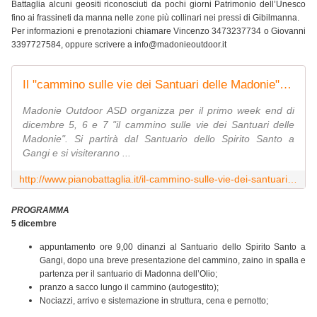
Battaglia alcuni geositi riconosciuti da pochi giorni Patrimonio dell’Unesco
fino ai frassineti da manna nelle zone più collinari nei pressi di Gibilmanna.
Per informazioni e prenotazioni chiamare Vincenzo 3473237734 o Giovanni
3397727584, oppure scrivere a info@madonieoutdoor.it
Il "cammino sulle vie dei Santuari delle Madonie": un trekking di tre giorni con Madonie Outdoor ASD (dal 5 al 7 dicembre) - Piano Battaglia - Madonie
Madonie Outdoor ASD organizza per il primo week end di
dicembre 5, 6 e 7 "il cammino sulle vie dei Santuari delle
Madonie". Si partirà dal Santuario dello Spirito Santo a
Gangi e si visiteranno ...
http://www.pianobattaglia.it/il-cammino-sulle-vie-dei-santuari-delle-madonie-un-trekking-di-tre-giorni-con-madonie-outdoor-asd-dal-5-al-7-dicembre/
PROGRAMMA
5 dicembre
appuntamento ore 9,00 dinanzi al Santuario dello Spirito Santo a
Gangi, dopo una breve presentazione del cammino, zaino in spalla e
partenza per il santuario di Madonna dell’Olio;
pranzo a sacco lungo il cammino (autogestito);
Nociazzi, arrivo e sistemazione in struttura, cena e pernotto;