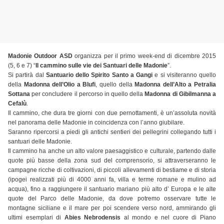
Madonie Outdoor ASD
organizza per il primo week-end di dicembre 2015
(5, 6 e 7) “
Il cammino sulle vie dei Santuari delle Madonie
”.
Si partirà dal
Santuario dello Spirito Santo a Gangi
e si visiteranno quello
della
Madonna dell’Olio a Blufi
, quello della
Madonna dell’Alto a Petralia
Sottana
per concludere il percorso in quello della
Madonna di Gibilmanna a
Cefalù
.
Il cammino, che dura tre giorni con due pernottamenti, è un’assoluta novità
nel panorama delle Madonie in coincidenza con l’anno giubilare.
Saranno ripercorsi a piedi gli antichi sentieri dei pellegrini collegando tutti i
santuari delle Madonie.
Il cammino ha anche un alto valore paesaggistico e culturale, partendo dalle
quote più basse della zona sud del comprensorio, si attraverseranno le
campagne ricche di coltivazioni, di piccoli allevamenti di bestiame e di storia
(ipogei realizzati più di 4000 anni fa, villa e terme romane e mulino ad
acqua), fino a raggiungere il santuario mariano più alto d’ Europa e le alte
quote del Parco delle Madonie, da dove potremo osservare tutte le
montagne siciliane e il mare per poi scendere verso nord, ammirando gli
ultimi esemplari di
Abies Nebrodensis
al mondo e nel cuore di Piano