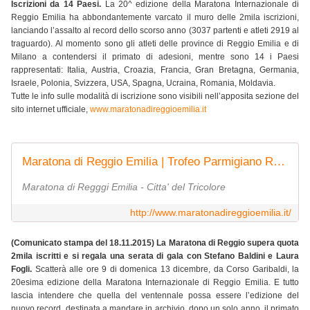
Iscrizioni da 14 Paesi.
La 20^ edizione della Maratona Internazionale di
Reggio Emilia ha abbondantemente varcato il muro delle 2mila iscrizioni,
lanciando l’assalto al record dello scorso anno (3037 partenti e atleti 2919 al
traguardo). Al momento sono gli atleti delle province di Reggio Emilia e di
Milano a contendersi il primato di adesioni, mentre sono 14 i Paesi
rappresentati: Italia, Austria, Croazia, Francia, Gran Bretagna, Germania,
Israele, Polonia, Svizzera, USA, Spagna, Ucraina, Romania, Moldavia.
Tutte le info sulle modalità di iscrizione sono visibili nell’apposita sezione del
sito internet ufficiale,
www.maratonadireggioemilia.it
Maratona di Reggio Emilia | Trofeo Parmigiano Reggiano
Maratona di Regggi Emilia - Citta' del Tricolore
http://www.maratonadireggioemilia.it/
(Comunicato stampa del 18.11.2015) La Maratona di Reggio supera quota
2mila iscritti e si regala una serata di gala con Stefano Baldini e Laura
Fogli.
Scatterà alle ore 9 di domenica 13 dicembre, da Corso Garibaldi, la
20esima edizione della Maratona Internazionale di Reggio Emilia. E tutto
lascia intendere che quella del ventennale possa essere l’edizione del
nuovo record, destinata a mandare in archivio, dopo un solo anno, il primato