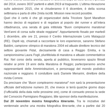
del 2014, ovvero 3037 partenti e atleti 2919 al traguardo. L’ultima rilevazione
sulle adesioni 2015, che si chiuderanno il 6 dicembre, è della scorsa
settimana e parla di oltre 2mila iscritti. Mission new record possible.
Quel che è certo è che gli organizzatori della Tricolore Sport Marathon
hanno deciso di regalarsi e di regalare al popolo dei runner e all’intera
cittadinanza, una serata di gala intitolata “Buon compleanno maratona!
Vent’anni di corsa sulle strade reggiane”. Appuntamento fissato per martedì
1 dicembre, alle ore 21, presso il Centro Internazionale Loris Malaguzzi
(RE). Ospiti vip, chiamati a raccontare le loro esperienze, saranno Stefano
Baldini, campione olimpico di maratona 2004 ed attuale direttore tecnico del
settore giovanile Fidal, decisamente di casa a Reggio Emilia, e la
campionissima Laura Fogli, plurititolata di maratona e attuale commentatrice
Rai. Nel corso della serata, aperta al pubblico, troveranno spazio filmati
relativi ai primi 19 anni della Maratona di Reggio; parteciperanno anche
rappresentanti delle Amministrazioni, e personaggi del mondo podistico
nazionale e reggiano. Il conduttore sarà Daniele Menarini, direttore della
rivista Correre.
Da precisare che “
Buon compleanno maratona!
” non sarà la presentazione
ufficiale dell’edizione numero 20, che invece si terrà qualche giorno dopo
(l’ufficialità della data nelle prossime ore), come di consueto presso la sede
del Consorzio Parmigiano Reggiano, title sponsor della manifestazione.
Dal 20 novembre mostra fotografica itinerante.
Tra le iniziative del
ventennale anche una mostra fotografica itinerante, che a partire dal 20