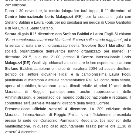
20^ edizione.
Dopo il 30 novembre, la mostra fotografica farà tappa, il 1° dicembre, al
Centro Internazionale Loris Malaguzzi
(RE), per la serata di gala con
Stefano Baldini e Laura Fogli, per poi spostarsi nei negozi di Corso Garibaldi
e di Via Emilia Santo Stefano.
Serata di gala il 1° dicembre con Stefano Baldini e Laura Fogli.
Si chiama
“
Buon compleanno maratona! Vent’anni di corsa sulle strade reggiane”
, ed è
la serata di gala che gli organizzatori della
Tricolore Sport Marathon
(la
società organizzatrice dell'evento) hanno organizzato per martedì 1°
dicembre 2015, alle ore 21.00, presso il
Centro Internazionale Loris
Malaguzzi (RE)
. Ospiti vip, chiamati a raccontare le loro esperienze, saranno
Stefano Baldini,
campione olimpico di maratona 2004 ed attuale direttore
tecnico del settore giovanile Fidal, e la campionissima
Laura Fogli,
plurititolata di maratona e attuale commentatrice Rai. Nel corso della serata,
aperta al pubblico, troveranno spazio filmati relativi ai primi 19 anni della
Maratona di Reggio; parteciperanno anche rappresentanti delle
Amministrazioni, e personaggi del mondo podistico nazionale e reggiano. Il
conduttore sarà
Daniele Menarini
, direttore della rivista Correre.
Presentazione ufficiale venerdì 4 dicembre.
La 20^ edizione della
Maratona Internazionale di Reggio Emilia sarà ufficialmente presentata
presso la sede del Consorzio Parmigiano Reggiano, title sponsor della
manifestazione. In questo caso appuntamento fissato per le ore 11.30 di
venerdì 4 dicembre.