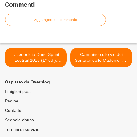
Commenti
Aggiungere un commento
< Leopoldia Dune Sprint
Cammino sulle vie dei
Ecotrail 2015 (1^ ed.).
Santuari delle Madonie. Un
Grande successo per la
innovativo trekking di tre
prima con oltre 120
giorni, nel primo week-end
partecipanti nella prova
di Dicembre >
Ospitato da Overblog
agonistica, in un contesto di
Sport&Natura
I migliori post
Pagine
Contatto
Segnala abuso
Termini di servizio