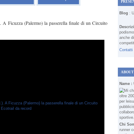
PRESE
Blog
: 
). A Ficuzza (Palermo) la passerella finale di un Circuito
Descriz
podismo 
anche di
competit
Contatti
ABOUT
Name :
Chi So
runner c