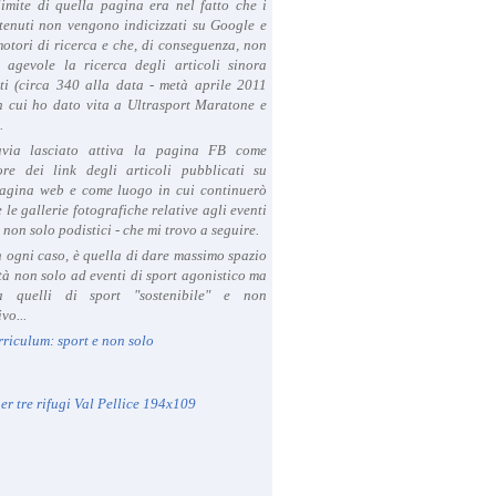
limite di quella pagina era nel fatto che i
tenuti non vengono indicizzati su Google e
 motori di ricerca e che, di conseguenza, non
a agevole la ricerca degli articoli sinora
ti (circa 340 alla data - metà aprile 2011
in cui ho dato vita a Ultrasport Maratone e
.
avia lasciato attiva la pagina FB come
ore dei link degli articoli pubblicati su
agina web e come luogo in cui continuerò
 le gallerie fotografiche relative agli eventi
- non solo podistici - che mi trovo a seguire.
in ogni caso, è quella di dare massimo spazio
ità non solo ad eventi di sport agonistico ma
 quelli di sport "sostenibile" e non
vo...
rriculum: sport e non solo