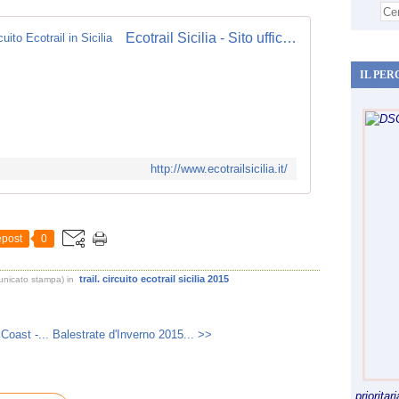
Ecotrail Sicilia - Sito ufficiale del circuito Ecotrail in Sicilia
IL PER
http://www.ecotrailsicilia.it/
post
0
trail. circuito ecotrail sicilia 2015
unicato stampa)
in
Coast -...
Balestrate d'Inverno 2015... >>
priorita