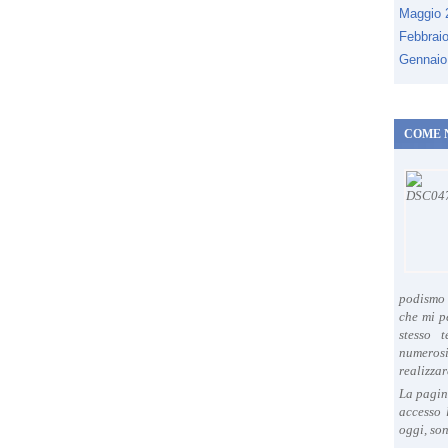
Maggio
Febbrai
Gennaio
COME 
podismo 
che mi p
stesso 
numeros
realizzar
La pagin
accesso 
oggi, son