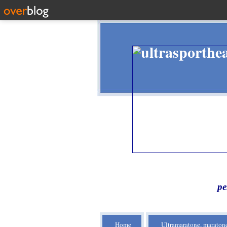
pe
Home
Ultramaratone, maratone