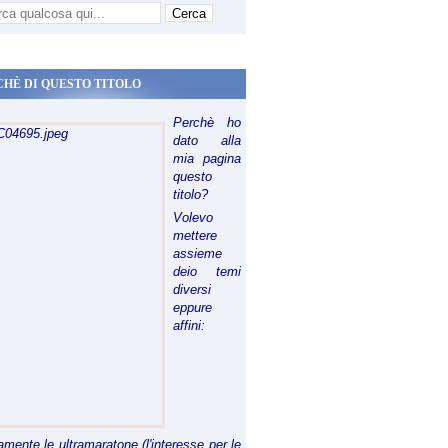
CHÈ DI QUESTO TITOLO
Perchè ho
dato alla
mia pagina
questo
titolo?
Volevo
mettere
assieme
deio temi
diversi
eppure
affini:
riamente le ultramaratone (l'interesse per le