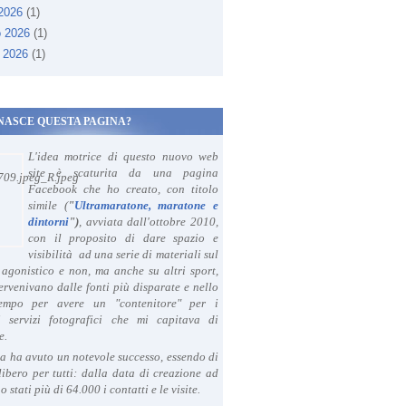
 2026
(1)
o 2026
(1)
 2026
(1)
NASCE QUESTA PAGINA?
L'idea motrice di questo nuovo web
site è scaturita da una pagina
Facebook che ho creato, con titolo
simile (
"
Ultramaratone, maratone e
dintorni
")
, avviata dall'ottobre 2010,
con il proposito di dare spazio e
visibilità ad una serie di materiali sul
agonistico e non, ma anche su altri sport,
ervenivano dalle fonti più disparate e nello
tempo per avere un "contenitore" per i
i servizi fotografici che mi capitava di
e.
a ha avuto un notevole successo, essendo di
libero per tutti: dalla data di creazione ad
o stati più di 64.000 i contatti e le visite.