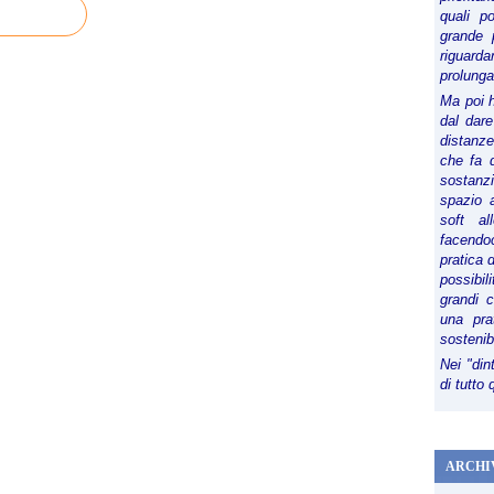
quali p
grande 
riguard
prolunga
Ma poi 
dal dare
distanze,
che fa d
sostanz
spazio 
soft al
facendoc
pratica 
possibi
grandi 
una pra
sostenib
Nei "din
di tutto
ARCHI