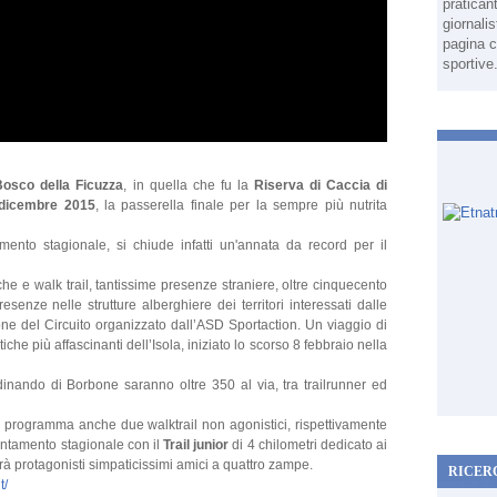
pratican
giornali
pagina c
sportive
Bosco della Ficuzza
, in quella che fu la
Riserva di Caccia di
dicembre 2015
, la passerella finale per la sempre più nutrita
mento stagionale, si chiude infatti un'annata da record per il
che e walk trail, tantissime presenze straniere, oltre cinquecento
esenze nelle strutture alberghiere dei territori interessati dalle
one del Circuito organizzato dall’ASD Sportaction. Un viaggio di
iche più affascinanti dell’Isola, iniziato lo scorso 8 febbraio nella
inando di Borbone saranno oltre 350 al via, tra trailrunner ed
in programma anche due walktrail non agonistici, rispettivamente
untamento stagionale con il
Trail junior
di 4 chilometri dedicato ai
rà protagonisti simpaticissimi amici a quattro zampe.
RICER
t/