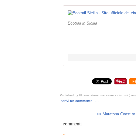
Ecotrail in Sicilia
Re
Published by Ultramaratone, maratone e dintorni (com
scrivi un commento
…
<< Maratona Coast to 
commenti