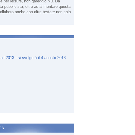
te per leisure, non gareggio più. Da
sta pubblicista, oltre ad alimentare questa
ollaboro anche con altre testate non solo
.
CA