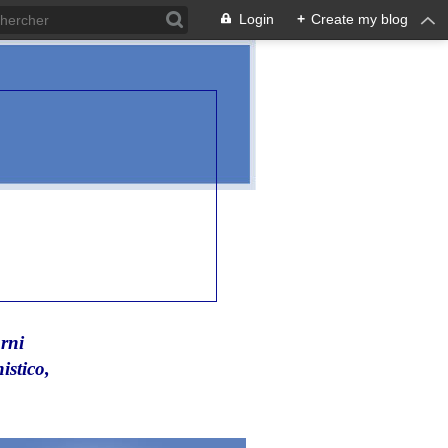
Login
+
Create my blog
rni
istico,