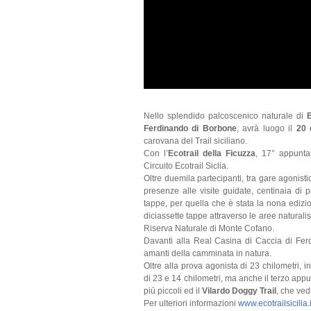
Nello splendido palcoscenico naturale di
Ferdinando di Borbone
, avrà luogo il
20 
carovana del Trail siciliano.
Con l’
Ecotrail della Ficuzza
, 17° appunta
Circuito Ecotrail Siclia.
Oltre duemila partecipanti, tra gare agonisti
presenze alle visite guidate, centinaia di pr
tappe, per quella che è stata la nona edizi
diciassette tappe attraverso le aree naturalist
Riserva Naturale di Monte Cofano.
Davanti alla Real Casina di Caccia di Ferd
amanti della camminata in natura.
Oltre alla prova agonista di 23 chilometri, 
di 23 e 14 chilometri, ma anche il terzo app
più piccoli ed il
Vilardo Doggy Trail
, che ved
Per ulteriori informazioni
www.ecotrailsicilia.i