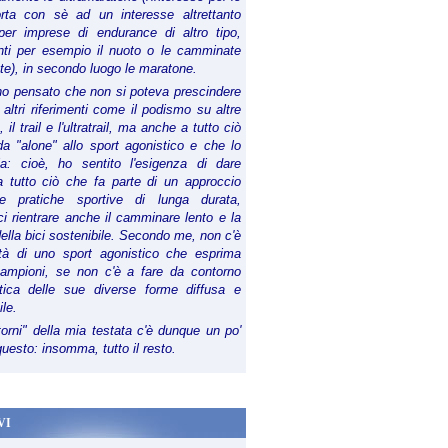
orta con sè ad un interesse altrettanto
per imprese di endurance di altro tipo,
anti per esempio il nuoto o le camminate
te), in secondo luogo le maratone.
ho pensato che non si poteva prescindere
 altri riferimenti come il podismo su altre
 il trail e l'ultratrail, ma anche a tutto ciò
a "alone" allo sport agonistico e che lo
ia: cioè, ho sentito l'esigenza di dare
a tutto ciò che fa parte di un approccio
le pratiche sportive di lunga durata,
i rientrare anche il camminare lento e la
della bici sostenibile. Secondo me, non c'è
lità di uno sport agonistico che esprima
campioni, se non c'è a fare da contorno
tica delle sue diverse forme diffusa e
ile.
torni" della mia testata c'è dunque un po'
 questo: insomma, tutto il resto.
VI