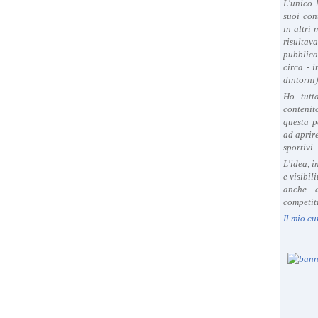
L'unico 
suoi con
in altri
risultav
pubblica
circa - 
dintorni)
Ho tutt
contenit
questa p
ad aprire
sportivi 
L'idea, 
e visibil
anche a
competiti
Il mio cu