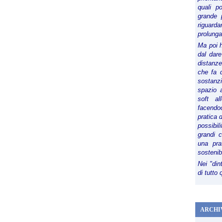
quali p
grande 
riguard
prolunga
Ma poi 
dal dare
distanze,
che fa d
sostanz
spazio 
soft al
facendoc
pratica 
possibi
grandi 
una pra
sostenib
Nei "din
di tutto
ARCHI