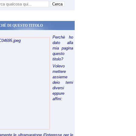
CHÈ DI QUESTO TITOLO
Perchè ho
dato alla
mia pagina
questo
titolo?
Volevo
mettere
assieme
deio temi
diversi
eppure
affini:
riamente le ultramaratone (l'interesse per le