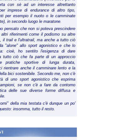
orta con sè ad un interesse altrettanto
per imprese di endurance di altro tipo,
anti per esempio il nuoto o le camminate
te), in secondo luogo le maratone.
ho pensato che non si poteva prescindere
 altri riferimenti come il podismo su altre
 il trail e l'ultratrail, ma anche a tutto ciò
a "alone" allo sport agonistico e che lo
ia: cioè, ho sentito l'esigenza di dare
a tutto ciò che fa parte di un approccio
le pratiche sportive di lunga durata,
i rientrare anche il camminare lento e la
della bici sostenibile. Secondo me, non c'è
lità di uno sport agonistico che esprima
campioni, se non c'è a fare da contorno
tica delle sue diverse forme diffusa e
ile.
torni" della mia testata c'è dunque un po'
 questo: insomma, tutto il resto.
VI