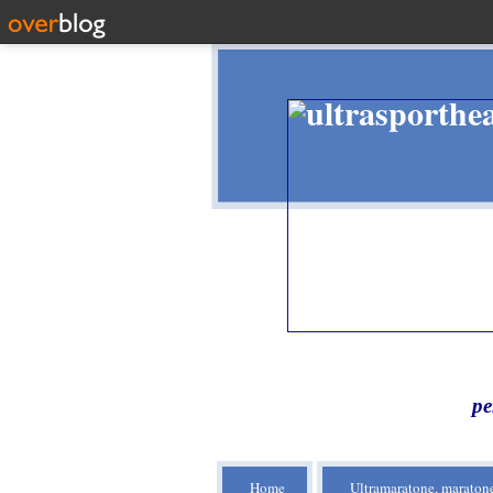
pe
Home
Ultramaratone, maratone