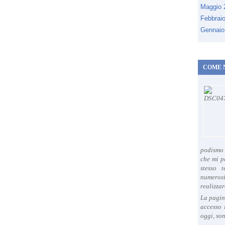
Maggio
Febbrai
Gennaio
COME 
podismo 
che mi p
stesso 
numeros
realizzar
La pagin
accesso 
oggi, son