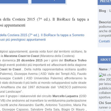
PRESE
Blog
: 
 della Costiera 2015 (7^ ed.). Il BioRace fa tappa a
Descriz
iosi appuntamenti
podismo 
anche di
competit
Contatti
igiosi appuntamenti, questa volta fuori dal territorio siciliano, fa
 la
Maratona Coast to Coast
(Maratona della Costiera).
ABOUT
ale domenica
20 dicembre 2015
per i girini del
BioRace Trofeo
degli eventi podistici più importanti ed affascinanti della stagione
Name :
Coast to Coast
. Della nutrita rappresentativa siciliana quattro
 Palermo), Giuseppe Averna ( ASD Valle dei Templi AG), Fausto
iuseppe Castelli ( ASD Universitas Palermo) affronteranno la
 è stato dichiarato il più bello al mondo sviluppandosi sulle strade
a Amalfitana che dal 1997 dichiarate dall ’UNESCO patrimonio
tural Landscape”.
e il gruppo i stakanovisti del circuito
Marcello Laquatra
(GSD
CVB) che andranno ad inanellare la ventiduesima partecipazione
Chi So
li iscritti anche Alessandro Gariffo, Antonino Tuzzolino, Maria Pia
runner c
, Giuseppe Capasso, Salvatore Della Sala, Biagio Di Mauro ,