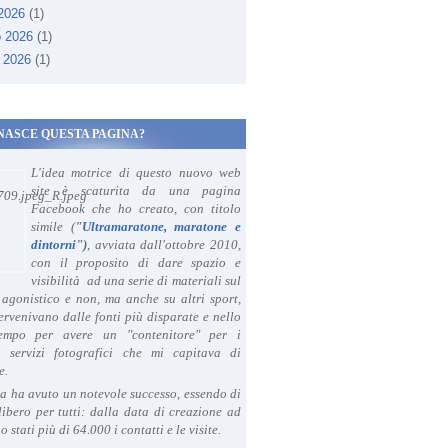
 2026
(1)
o 2026
(1)
 2026
(1)
NASCE QUESTA PAGINA?
L'idea motrice di questo nuovo web
site è scaturita da una pagina
Facebook che ho creato, con titolo
simile (
"
Ultramaratone, maratone e
dintorni
")
, avviata dall'ottobre 2010,
con il proposito di dare spazio e
visibilità ad una serie di materiali sul
agonistico e non, ma anche su altri sport,
ervenivano dalle fonti più disparate e nello
tempo per avere un "contenitore" per i
i servizi fotografici che mi capitava di
e.
a ha avuto un notevole successo, essendo di
libero per tutti: dalla data di creazione ad
o stati più di 64.000 i contatti e le visite.