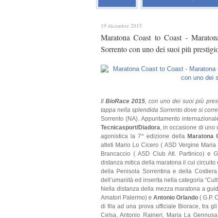
19 dicembre 2015
Maratona Coast to Coast - Maratona
Sorrento con uno dei suoi più prestig
Il
BioRace 2015
, con uno dei suoi più prest
tappa nella splendida Sorrento dove si corre
Sorrento (NA). Appuntamento internazion
Tecnicasport/Diadora
, in occasione di uno 
agonistica la 7^ edizione della
Maratona 
atleti Mario Lo Cicero ( ASD Vergine Maria
Brancaccio ( ASD Club Atl. Partinico) e G
distanza mitica della maratona il cui circuito
della Penisola Sorrentina e della Costier
dell’umanità ed inserita nella categoria “Cul
Nella distanza della mezza maratona a guidar
Amatori Palermo) e
Antonio Orlando
( G.P. 
di fila ad una prova ufficiale Biorace, tra g
Celsa, Antonio Raineri, Maria La Gennusa