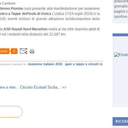
pratican
na Cantone.
giornali
Mimmo Piombo
sarà presente alla manifestazione per sostenere
pagina c
stico a Tappe dell’Isola di Ustica
( Ustica 17/24 luglio 2016) e la
sportive
) eventi siciliani di grande attrazione turistico/sportiva della
lla
ASD Napoli Nord Marathon
vedrà al via oltre duemila atleti di
 ed i restanti nella distanza dei 21,097 km.
post
0
maratone italiane 2015
gare a tappe e circuiti in
omunicato stampa)
in
re e rete...
Circuito Ecotrail Sicilia... >>
RICER