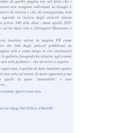
limite di quella pagina era nel fatto che i
tenuti non vengono indicizzati su Google e
 motori di ricerca e che, di conseguenza, non
a agevole la ricerca degli articoli sinora
ti (circa 340 alla data - metà aprile 2011
in cui ho dato vita a Ultrasport Maratone e
.
avia lasciato attiva la pagina FB come
ore dei link degli articoli pubblicati su
agina web e come luogo in cui continuerò
 le gallerie fotografiche relative agli eventi
- non solo podistici - che mi trovo a seguire.
in ogni caso, è quella di dare massimo spazio
ità non solo ad eventi di sport agonistico ma
 quelli di sport "sostenibile" e non
vo...
rriculum: sport e non solo