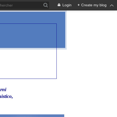
Login
+
Create my blog
rni
istico,