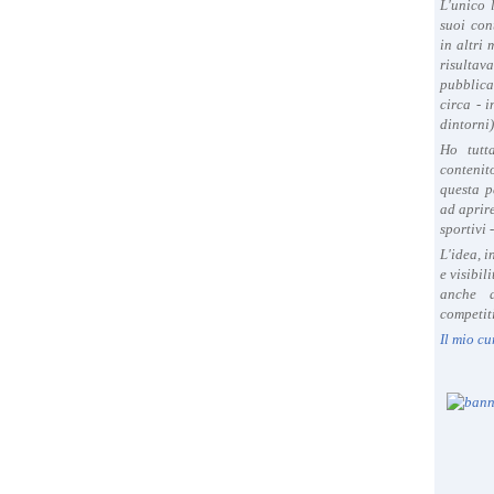
L'unico 
suoi con
in altri
risultav
pubblica
circa - 
dintorni)
Ho tutt
contenit
questa p
ad aprire
sportivi 
L'idea, 
e visibil
anche a
competiti
Il mio cu