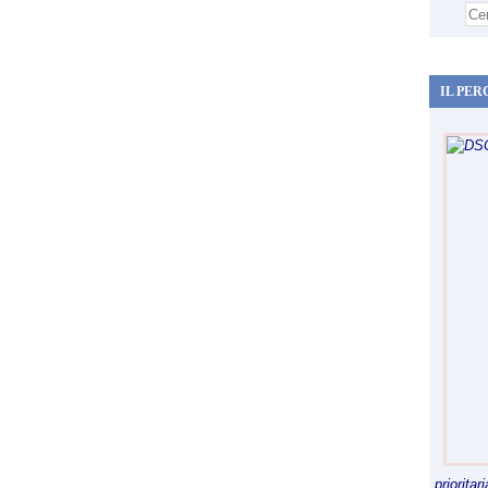
IL PER
priorita