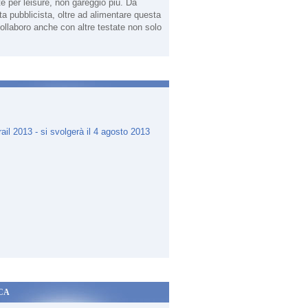
te per leisure, non gareggio più. Da
sta pubblicista, oltre ad alimentare questa
ollaboro anche con altre testate non solo
.
CA