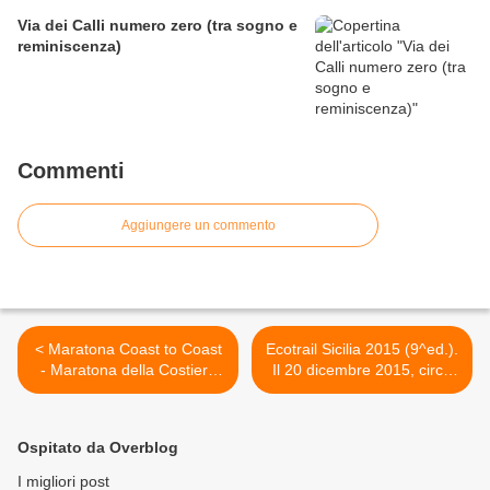
Via dei Calli numero zero (tra sogno e
reminiscenza)
Commenti
Aggiungere un commento
< Maratona Coast to Coast
Ecotrail Sicilia 2015 (9^ed.).
- Maratona della Costiera
Il 20 dicembre 2015, circa
2015 (7^ ed.). Il BioRace fa
400 hanno celebrato a
tappa a Sorrento con uno
Ficuzza l’ultima tappa del
dei suoi più prestigiosi
Cicuito Trail siciliano 2015 >
Ospitato da Overblog
appuntamenti
I migliori post