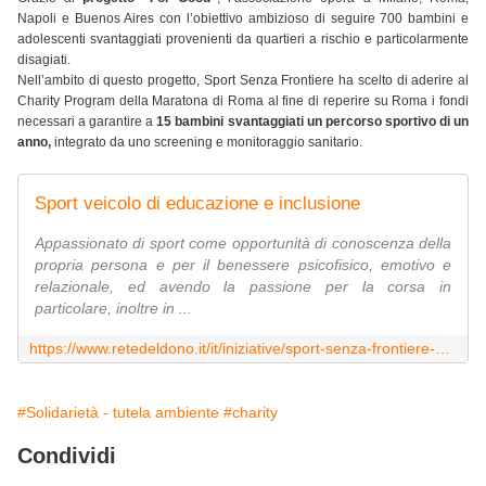
Napoli e Buenos Aires con l’obiettivo ambizioso di seguire 700 bambini e
adolescenti svantaggiati provenienti da quartieri a rischio e particolarmente
disagiati.
Nell’ambito di questo progetto, Sport Senza Frontiere ha scelto di aderire al
Charity Program della Maratona di Roma al fine di reperire su Roma i fondi
necessari a garantire a
15 bambini svantaggiati un percorso sportivo di un
anno,
integrato da uno screening e monitoraggio sanitario.
Sport veicolo di educazione e inclusione
Appassionato di sport come opportunità di conoscenza della
propria persona e per il benessere psicofisico, emotivo e
relazionale, ed avendo la passione per la corsa in
particolare, inoltre in ...
https://www.retedeldono.it/it/iniziative/sport-senza-frontiere-onlus/matteo.simone/sport-veicolo-di-educazione-e-inclusione
#Solidarietà - tutela ambiente
#charity
Condividi