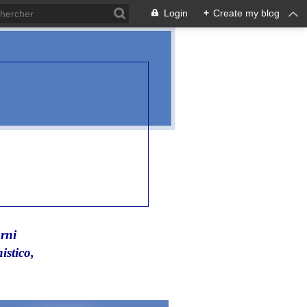
Login
+
Create my blog
rni
istico,