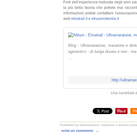
Forti dell’esperienza maturata negli anni pass
la più bella favola che potrete mai racconta
informazioni potete contattare l'associazio
web
etnatrail.it
e
etnazerotemila.it
Blog : Ultramaratone, maratone e dint
agonistico - di lunga durata e non - ma
...
http://ultrama
Una carrellata 
Re
Published by Ultramaratone, maratone e dintorni (com
scrivi un commento
…