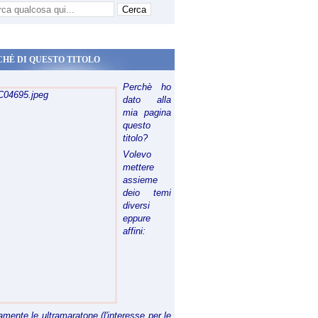
CHÈ DI QUESTO TITOLO
Perchè ho
dato alla
mia pagina
questo
titolo?
Volevo
mettere
assieme
deio temi
diversi
eppure
affini:
riamente le ultramaratone (l'interesse per le