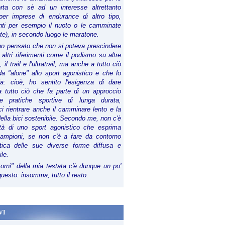
orta con sè ad un interesse altrettanto
per imprese di endurance di altro tipo,
anti per esempio il nuoto o le camminate
te), in secondo luogo le maratone.
ho pensato che non si poteva prescindere
 altri riferimenti come il podismo su altre
 il trail e l'ultratrail, ma anche a tutto ciò
a "alone" allo sport agonistico e che lo
ia: cioè, ho sentito l'esigenza di dare
a tutto ciò che fa parte di un approccio
le pratiche sportive di lunga durata,
i rientrare anche il camminare lento e la
della bici sostenibile. Secondo me, non c'è
lità di uno sport agonistico che esprima
campioni, se non c'è a fare da contorno
tica delle sue diverse forme diffusa e
ile.
torni" della mia testata c'è dunque un po'
 questo: insomma, tutto il resto.
VI