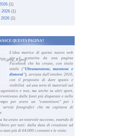
 2026
(1)
o 2026
(1)
 2026
(1)
NASCE QUESTA PAGINA?
L'idea motrice di questo nuovo web
site è scaturita da una pagina
Facebook che ho creato, con titolo
simile (
"
Ultramaratone, maratone e
dintorni
")
, avviata dall'ottobre 2010,
con il proposito di dare spazio e
visibilità ad una serie di materiali sul
agonistico e non, ma anche su altri sport,
ervenivano dalle fonti più disparate e nello
tempo per avere un "contenitore" per i
i servizi fotografici che mi capitava di
e.
a ha avuto un notevole successo, essendo di
libero per tutti: dalla data di creazione ad
o stati più di 64.000 i contatti e le visite.