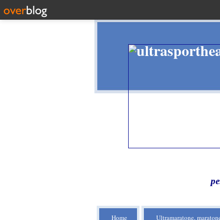
pe
Home
Ultramaratone, maratone