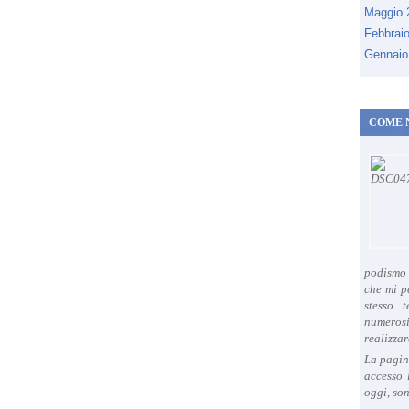
Maggio
Febbrai
Gennaio
COME 
podismo 
che mi p
stesso 
numeros
realizzar
La pagin
accesso 
oggi, son