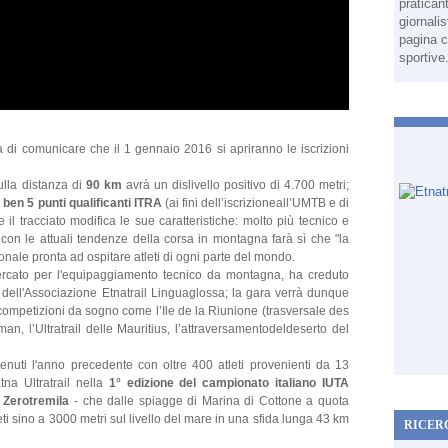
pratican
giornali
pagina c
sportive
 di comunicare che il 1 gennaio 2016 si apriranno le iscrizioni
lla distanza di
90 km
avrà un dislivello positivo di 4.700 metri;
e
ben 5 punti qualificanti ITRA
(ai fini dell’iscrizioneall’UMTB e di
e il tracciato modifica le sue caratteristiche: molto più tecnico e
 con le attuali tendenze della corsa in montagna farà sì che "la
ionale pronta ad ospitare atleti di ogni parte del mondo.
mercato per l'equipaggiamento tecnico da montagna, ha creduto
ve dell'Associazione Etnatrail Linguaglossa; la gara verrà dunque
 competizioni da sogno come l’Ile de la Riunione (trasversale des
an, l’Ultratrail delle Mauritius, l’attraversamentodeldeserto del
enuti l'anno precedente con oltre 400 atleti provenienti da 13
tna Ultratrail nella
1° edizione del campionato italiano IUTA
e
Zerotremila
- che dalle spiagge di Marina di Cottone a quota
eti sino a 3000 metri sul livello del mare in una sfida lunga 43 km
RICER