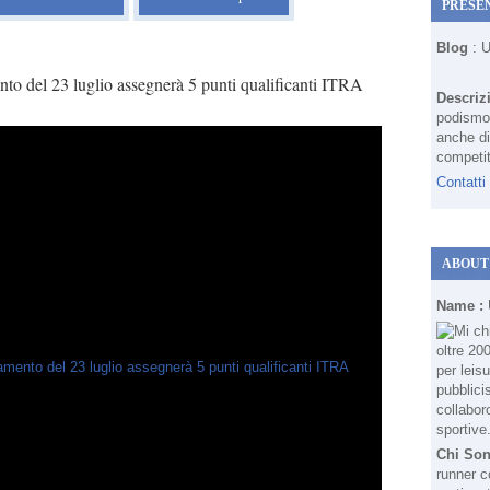
PRESE
Blog
: 
nto del 23 luglio assegnerà 5 punti qualificanti ITRA
Descriz
podismo 
anche di
competit
Contatti
ABOUT
Name :
Chi So
runner c