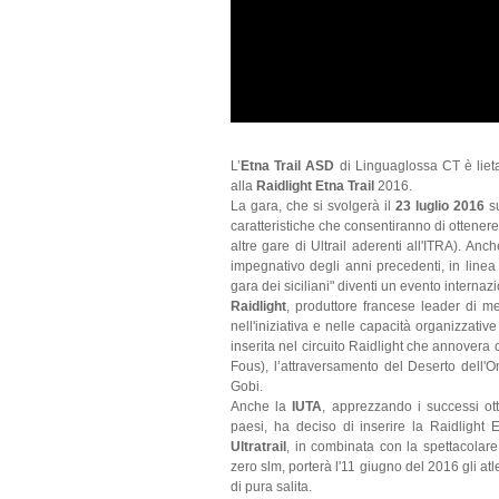
L’
Etna Trail ASD
di Linguaglossa CT è lieta
alla
Raidlight Etna Trail
2016.
La gara, che si svolgerà il
23 luglio 2016
su
caratteristiche che consentiranno di ottener
altre gare di Ultrail aderenti all'ITRA). Anch
impegnativo degli anni precedenti, in linea
gara dei siciliani" diventi un evento internaz
Raidlight
, produttore francese leader di 
nell'iniziativa e nelle capacità organizzati
inserita nel circuito Raidlight che annovera
Fous), l’attraversamento del Deserto dell'Om
Gobi.
Anche la
IUTA
, apprezzando i successi ott
paesi, ha deciso di inserire la Raidlight E
Ultratrail
, in combinata con la spettacolar
zero slm, porterà l'11 giugno del 2016 gli atl
di pura salita.