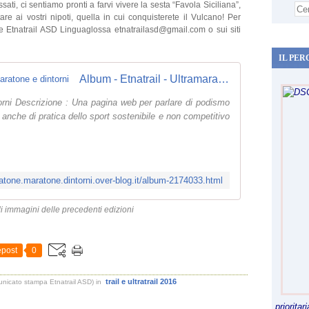
ati, ci sentiamo pronti a farvi vivere la sesta “Favola Siciliana”,
re ai vostri nipoti, quella in cui conquisterete il Vulcano! Per
ne Etnatrail ASD Linguaglossa etnatrailasd@gmail.com o sui siti
IL PER
Album - Etnatrail - Ultramaratone, maratone e dintorni
orni Descrizione : Una pagina web per parlare di podismo
 anche di pratica dello sport sostenibile e non competitivo
ratone.maratone.dintorni.over-blog.it/album-2174033.html
di immagini delle precedenti edizioni
post
0
trail e ultratrail 2016
unicato stampa Etnatrail ASD)
in
priorita