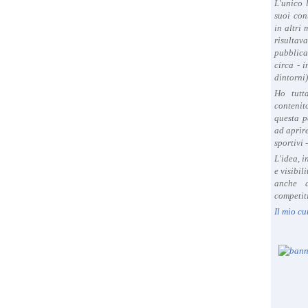
L'unico 
suoi con
in altri
risultav
pubblica
circa - 
dintorni)
Ho tutt
contenit
questa p
ad aprire
sportivi 
L'idea, 
e visibil
anche a
competiti
Il mio cu