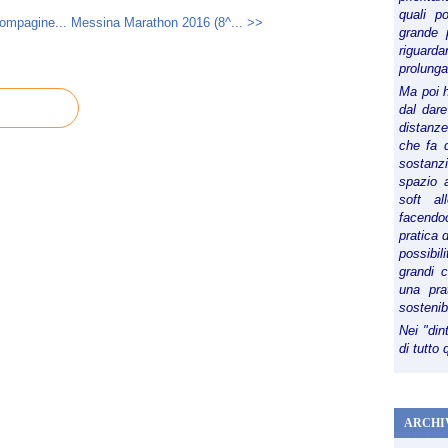
quali p
compagine...
Messina Marathon 2016 (8^... >>
grande 
riguard
prolunga
Ma poi 
dal dare
distanze,
che fa d
sostanz
spazio 
soft al
facendoc
pratica 
possibi
grandi 
una pra
sostenib
Nei "din
di tutto
ARCHI