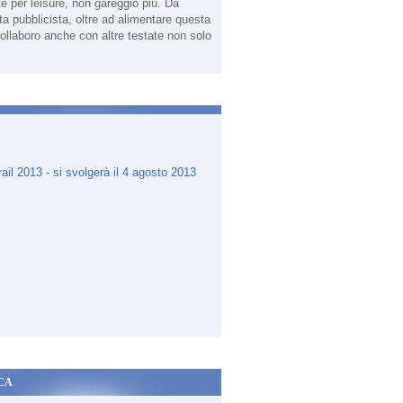
te per leisure, non gareggio più. Da
sta pubblicista, oltre ad alimentare questa
ollaboro anche con altre testate non solo
.
CA