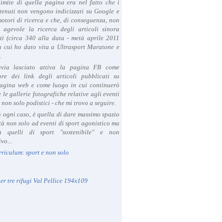
limite di quella pagina era nel fatto che i
tenuti non vengono indicizzati su Google e
 motori di ricerca e che, di conseguenza, non
a agevole la ricerca degli articoli sinora
ti (circa 340 alla data - metà aprile 2011
in cui ho dato vita a Ultrasport Maratone e
.
avia lasciato attiva la pagina FB come
ore dei link degli articoli pubblicati su
agina web e come luogo in cui continuerò
 le gallerie fotografiche relative agli eventi
- non solo podistici - che mi trovo a seguire.
in ogni caso, è quella di dare massimo spazio
ità non solo ad eventi di sport agonistico ma
 quelli di sport "sostenibile" e non
vo...
rriculum: sport e non solo