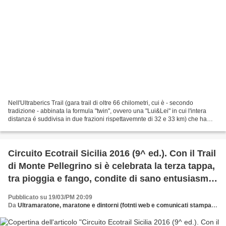
Nell'Ultraberics Trail (gara trail di oltre 66 chilometri, cui è - secondo
tradizione - abbinata la formula "twin", ovvero una "Lui&Lei" in cui l'intera
distanza é suddivisa in due frazioni rispettavemnte di 32 e 33 km) che ha
visto lo start la mattina...
Circuito Ecotrail Sicilia 2016 (9^ ed.). Con il Trail
di Monte Pellegrino si è celebrata la terza tappa,
tra pioggia e fango, condite di sano entusiasmo
sportivo
Pubblicato su 19/03/PM 20:09
Da
Ultramaratone, maratone e dintorni (fotnti web e comunicati stampa rielaborati, contributo di Salvatore Sulsenti)