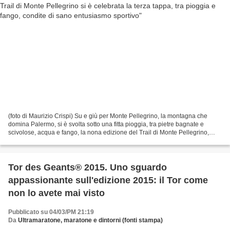
(foto di Maurizio Crispi) Su e giù per Monte Pellegrino, la montagna che
domina Palermo, si è svolta sotto una fitta pioggia, tra pietre bagnate e
scivolose, acqua e fango, la nona edizione del Trail di Monte Pellegrino,
valevole come terza prova del...
Tor des Geants® 2015. Uno sguardo
appassionante sull'edizione 2015: il Tor come
non lo avete mai visto
Pubblicato su 04/03/PM 21:19
Da
Ultramaratone, maratone e dintorni (fonti stampa)