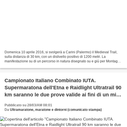
Domenica 10 aprile 2016, si svolgerà a Carini (Palermo) il Medieval Trail,
sulla distanza di 30 km, con un dislivello positivo di 1200 metri. La
manifestazione su di un percorso in natura disegnato su e giù per Montagna
Longa è organizzata dalla ASD Panormus...
Campionato Italiano Combinato IUTA.
Supermaratona dell'Etna e Raidlight Ultratrail 90
km saranno le due prove valide ai fini di un mini-
campionato IUTA che abbinerà un Ultra su
Pubblicato su 28/03/AM 08:01
strada e un Ultratrail
Da
Ultramaratone, maratone e dintorni (comunicato stampa)