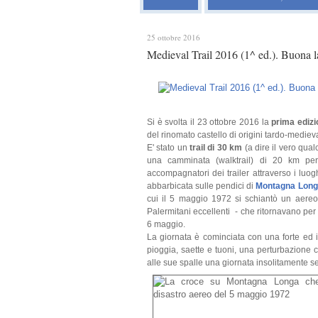
25 ottobre 2016
Medieval Trail 2016 (1^ ed.). Buona la 
Si è svolta il 23 ottobre 2016 la
prima ediz
del rinomato castello di origini tardo-medieva
E' stato un
trail di 30 km
(a dire il vero qual
una camminata (walktrail) di 20 km per 
accompagnatori dei trailer attraverso i luog
abbarbicata sulle pendici di
Montagna Long
cui il 5 maggio 1972 si schiantò un aereo d
Palermitani eccellenti - che ritornavano per 
6 maggio.
La giornata è cominciata con una forte ed i
pioggia, saette e tuoni, una perturbazione 
alle sue spalle una giornata insolitamente s