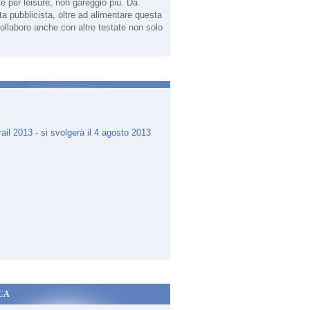
te per leisure, non gareggio più. Da
sta pubblicista, oltre ad alimentare questa
ollaboro anche con altre testate non solo
.
CA