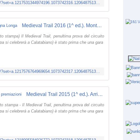
https://www.facebook.com/media/set/?set=a.1217531344974196.1073742316.120648751329133&type=3
Medieval Trail 2016 (1^ ed.). Montagna Longa
to stampa) Il Medieval Trail, penultima prova del circuito
appa si celebrerà a Calatabiano) è stato prima che una gara
https://www.facebook.com/media/set/?set=a.1217576764969654.1073742317.120648751329133&type=3
Medieval Trail 2015 (1^ ed.). Arrivi e premiazioni
o stampa - Il Medieval Trail, penultima prova del circuito
appa si celebrerà a Calatabiano) è stato prima che una gara