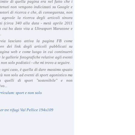
limite di quella pagina era nel fatto che i
tenuti non vengono indicizzati su Google e
 motori di ricerca e che, di conseguenza, non
a agevole la ricerca degli articoli sinora
ti (circa 340 alla data - metà aprile 2011
in cui ho dato vita a Ultrasport Maratone e
.
avia lasciato attiva la pagina FB come
ore dei link degli articoli pubblicati su
agina web e come luogo in cui continuerò
 le gallerie fotografiche relative agli eventi
- non solo podistici - che mi trovo a seguire.
in ogni caso, è quella di dare massimo spazio
ità non solo ad eventi di sport agonistico ma
 quelli di sport "sostenibile" e non
vo...
rriculum: sport e non solo