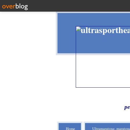
pe
Home
Ultramaratone, maratone