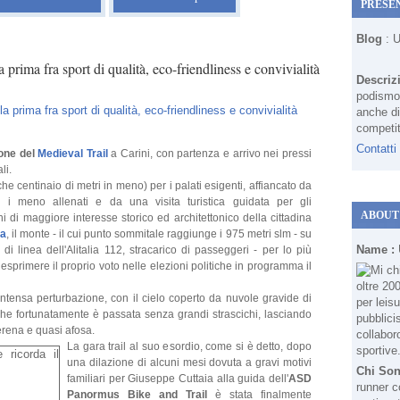
PRESE
Blog
: 
prima fra sport di qualità, eco-friendliness e convivialità
Descriz
podismo 
anche di
competit
Contatti
ione del
Medieval Trail
a Carini, con partenza e arrivo nei pressi
li.
che centinaio di metri in meno) per i palati esigenti, affiancato da
i meno allenati e da una visita turistica guidata per gli
ABOUT
hi di maggiore interesse storico ed architettonico della cittadina
a
, il monte - il cui punto sommitale raggiunge i 975 metri slm - su
Name :
i linea dell'Alitalia 112, stracarico di passeggeri - per lo più
esprimere il proprio voto nelle elezioni politiche in programma il
ntensa perturbazione, con il cielo coperto da nuvole gravide di
che fortunatamente è passata senza grandi strascichi, lasciando
erena e quasi afosa.
La gara trail al suo esordio, come si è detto, dopo
una dilazione di alcuni mesi dovuta a gravi motivi
Chi So
familiari per Giuseppe Cuttaia alla guida dell'
ASD
runner c
Panormus Bike and Trail
è stata finalmente