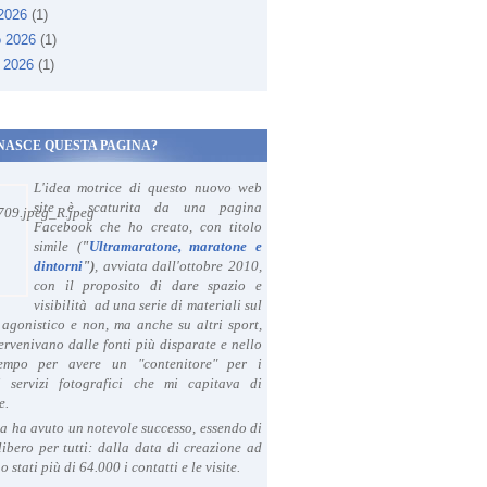
 2026
(1)
o 2026
(1)
 2026
(1)
NASCE QUESTA PAGINA?
L'idea motrice di questo nuovo web
site è scaturita da una pagina
Facebook che ho creato, con titolo
simile (
"
Ultramaratone, maratone e
dintorni
")
, avviata dall'ottobre 2010,
con il proposito di dare spazio e
visibilità ad una serie di materiali sul
agonistico e non, ma anche su altri sport,
ervenivano dalle fonti più disparate e nello
tempo per avere un "contenitore" per i
i servizi fotografici che mi capitava di
e.
a ha avuto un notevole successo, essendo di
libero per tutti: dalla data di creazione ad
o stati più di 64.000 i contatti e le visite.