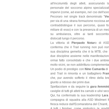
all'incolumità degli atleti, assicurando
personale del soccorso alpino specializzat
impervi (come, ad esempio, nel cso dell'sce
Pecoraro nel single track denominato "
Ver
per via di una strana formazione rocciosa a
contraddistingue il suo percorso, quasi f
miliare di esso) e con la presenza di un me
su ambulanza, oltre ai tanti soccorritor
dislocati lungo il percorso.
La vittoria di
Pierpaolo Notar
o di ASD
conferma che il Trail running non può no
sua disciplina gemella che è la MTB, che l
due discipline assieme nelle manifestazion
ormai fatto consolidato e che i due ambie
molto vicini, se non addirittura complementar
Un podio di prestigio con
Nino Camarda
di
and Trail in rimonta e un battagliero
Fra
che, pur avendo sofferto il ritmo della br
giunto a ridosso dei primi due.
Spettacolare e da seguire la
gara femmini
caviglie di tutti gli atleti tra carrubi e ulivi s
Qui, ha confermato la sua leadership
Lara
compagna di squadra alla ASD Misilmeri 
fresca reduce dall'Ecomaratona del Chianti, 
A tutti i finisher, come simbolico (e gra