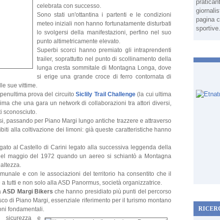
pratican
celebrata con successo.
giornali
Sono stati un'ottantina i partenti e le condizioni
pagina c
meteo iniziali non hanno fortunatamente disturbati
sportive
lo svolgersi della manifestazioni, perfino nel suo
punto altimetricamente elevato.
Superbi scorci hanno premiato gli intraprendenti
trailer, soprattutto nel punto di scollinamento della
lunga cresta sommitale di Montagna Longa, dove
si erige una grande croce di ferro contornata di
le sue vittime.
 penultima prova del circuito
Siclily Trail Challenge
(la cui ultima
ima che una gara un network di collaborazioni tra attori diversi,
ti sconosciuto.
isi, passando per Piano Margi lungo antiche trazzere e attraverso
dibiti alla coltivazione dei limoni: già queste caratteristiche hanno
egato al Castello di Carini legato alla successiva leggenda della
i del maggio del 1972 quando un aereo si schiantò a Montagna
altezza.
unale e con le associazioni del territorio ha consentito che il
a tutti e non solo alla ASD Panormus, società organizzatrice.
a
ASD Margi Bikers
che hanno presidiato più punti del percorso
osco di Piano Margi, essenziale riferimento per il turismo montano
RICER
ioni fondamentali.
a sicurezza e