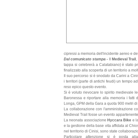
cipressi a memoria dell'incidente aereo e del
Dal comunicato stampa -
Il
Medieval Trail
,
tappa si celebrerà a Calatabiano) è stato pr
finalizzato alla scoperta di un territorio a mol
Il suo percorso si è snodato da Carini a Cin
i territori (parte di antichi feudi) un tempo a
reso epico questo evento.
Si è voluto rievocare lo spirito medievale l
Baronessa e riportare alla memoria i fatt
Longa, GPM della Gara a quota 900 metri di 
La collaborazione con l'amministrazione com
Medieval Trail fosse un evento appartenente 
La neonata associazione
Hyccara Bike
e l
e la gestione della base vita affidata al Chi
nel territorio di Cinisi, sono state collaboraz
Particolare attenzione si è posta all