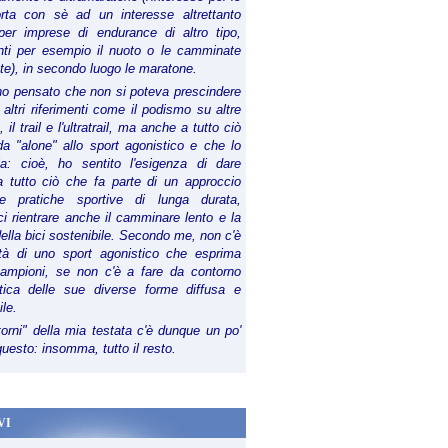
orta con sè ad un interesse altrettanto
per imprese di endurance di altro tipo,
anti per esempio il nuoto o le camminate
te), in secondo luogo le maratone.
ho pensato che non si poteva prescindere
 altri riferimenti come il podismo su altre
 il trail e l'ultratrail, ma anche a tutto ciò
a "alone" allo sport agonistico e che lo
ia: cioè, ho sentito l'esigenza di dare
a tutto ciò che fa parte di un approccio
le pratiche sportive di lunga durata,
i rientrare anche il camminare lento e la
della bici sostenibile. Secondo me, non c'è
lità di uno sport agonistico che esprima
campioni, se non c'è a fare da contorno
tica delle sue diverse forme diffusa e
ile.
torni" della mia testata c'è dunque un po'
 questo: insomma, tutto il resto.
VI