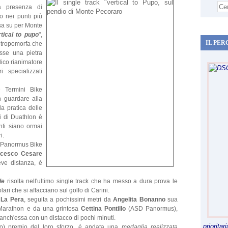
 la presenza di
o nei punti più
sa su per Monte
tical to pupo
",
IL PER
ntropomorfa che
osse una pietra
dico rianimatore
i specializzati
 Termini Bike
n guardare alla
a pratica delle
i di Duathlon è
nti siano ormai
i.
 Panormus Bike
ncesco Cesare
eve distanza, è
le
risolta nell'ultimo single track che ha messo a dura prova le
ecolari che si affacciano sul golfo di Carini.
 La Pera
, seguita a pochissimi metri da
Angelita Bonanno
sua
Marathon e da una grintosa
Cettina Pontillo
(ASD Panormus),
anch'essa con un distacco di pochi minuti.
priorita
dito) premio del loro sforzo, é andata una
medaglia realizzata