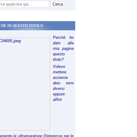
CHÈ DI QUESTO TITOLO
Perchè ho
dato alla
mia pagina
questo
titolo?
Volevo
mettere
assieme
deio temi
diversi
eppure
affini:
riamente le ultramaratone (l'interesse per le