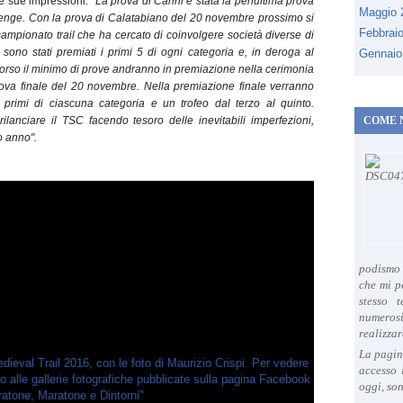
 le sue impressioni:
"La prova di Carini é stata la penultima prova
Maggio
allenge. Con la prova di Calatabiano del 20 novembre prossimo si
Febbrai
mpionato trail che ha cercato di coinvolgere società diverse di
a sono stati premiati i primi 5 di ogni categoria e, in deroga al
Gennaio
rso il minimo di prove andranno in premiazione nella cerimonia
prova finale del 20 novembre. Nella premiazione finale verranno
 i primi di ciascuna categoria e un trofeo dal terzo al quinto.
rilanciare il TSC facendo tesoro delle inevitabili imperfezioni,
COME 
o anno".
podismo 
che mi p
stesso 
numeros
realizzar
La pagin
accesso 
oggi, son