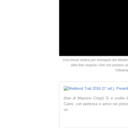
Una breve sintesi per immagini del Medieval
altre foto seguire i link che portano 
"Ultrama
(foto di Maurizio Crispi) Si è svolta 
Carini, con partenza e arrivo nei press
un