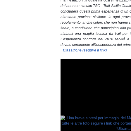
manifestazioni, il quale ha così sintetizzato
del neonato circuito TSC - Trail Sicilia Ch
concluderà questa prima esperienza di un ca
altrettante province siciliane. In ogni prov
regolamento, anche coloro che non hanno co
finale, a condizione che partecipino alla 
attribuiti una maglia tecnica da trail per
L'esperienza condotta nel 2016 servirà
a 
dovute certamente all'inesperienza del prim
Classifiche (seguire il link)