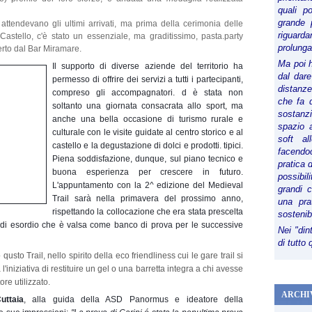
quali p
grande 
attendevano gli ultimi arrivati, ma prima della cerimonia delle
riguard
 Castello, c'è stato un essenziale, ma graditissimo, pasta.party
prolunga
erto dal Bar Miramare.
Ma poi 
Il supporto di diverse aziende del territorio ha
dal dare
permesso di offrire dei servizi a tutti i partecipanti,
distanze,
compreso gli accompagnatori. d è stata non
che fa d
soltanto una giornata consacrata allo sport, ma
sostanz
anche una bella occasione di turismo rurale e
spazio 
culturale con le visite guidate al centro storico e al
soft al
castello e la degustazione di dolci e prodotti. tipici.
facendoc
Piena soddisfazione, dunque, sul piano tecnico e
pratica 
buona esperienza per crescere in futuro.
possibi
L'appuntamento con la 2^ edizione del Medieval
grandi 
Trail sarà nella primavera del prossimo anno,
una pra
rispettando la collocazione che era stata prescelta
sostenib
di esordio che è valsa come banco di prova per le successive
Nei "din
di tutto
usto Trail, nello spirito della eco friendliness cui le gare trail si
l'iniziativa di restituire un gel o una barretta integra a chi avesse
ore utilizzato.
ARCHI
uttaia
, alla guida della ASD Panormus e ideatore della