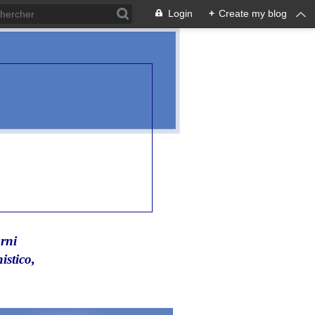
Login
+
Create my blog
rni
istico,