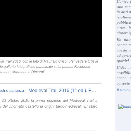
L'unico 
suoi con
in altri
risultav
pubblica
circa - 
dintorni)
Ho tutt
contenit
questa p
ad aprire
sportivi 
 Trail 2016, con le foto di Maurizio Crispi. Per vedere tutte le
alle gallerie fotografiche pubblicate sulla pagina Facebook
L'idea, 
ratone, Maratone e Dintorni"
e visibil
anche a
competiti
Il mio cu
Medieval Trail 2016 (1^ ed.). Preamboli e partenza
il 23 ottobre 2016 la prima edizione del Medieval Trail a
i del rinomato castello di origini tardo-medievali. E' stato