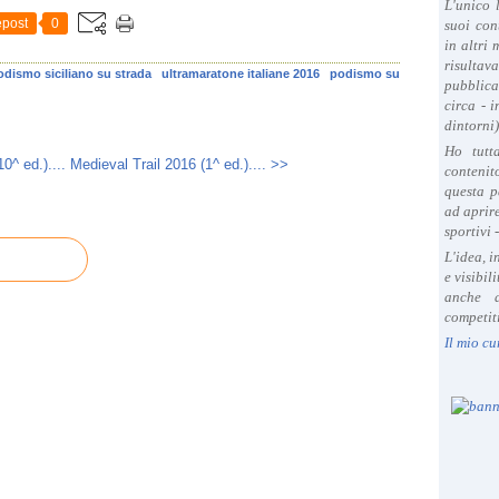
L'unico 
o
post
0
suoi con
C
in altri
r
risultav
odismo siciliano su strada
ultramaratone italiane 2016
podismo su
i
pubblica
s
circa - 
p
dintorni)
i
Ho tutt
0^ ed.)....
Medieval Trail 2016 (1^ ed.).... >>
)
contenit
O
questa p
r
ad aprire
sportivi 
g
a
L'idea, 
e visibil
n
anche a
i
competiti
z
Il mio cu
z
a
t
a
d
a
l