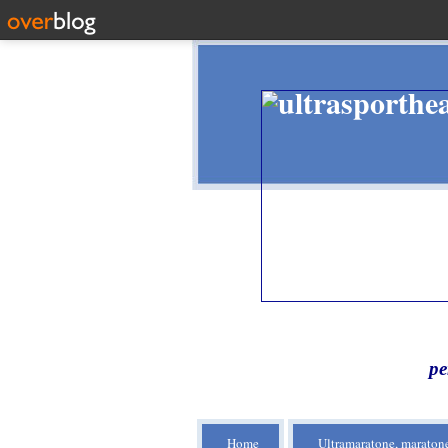
pe
Home
Ultramaratone, maratone