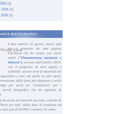
 2026
(1)
rlando by night 2015 (1^ ed.). Malgrado l'afa, buona la prima -
o 2026
(1)
 2026
(1)
NASCE QUESTA PAGINA?
L'idea motrice di questo nuovo web
site è scaturita da una pagina
Facebook che ho creato, con titolo
simile (
"
Ultramaratone, maratone e
dintorni
")
, avviata dall'ottobre 2010,
con il proposito di dare spazio e
visibilità ad una serie di materiali sul
agonistico e non, ma anche su altri sport,
ervenivano dalle fonti più disparate e nello
tempo per avere un "contenitore" per i
i servizi fotografici che mi capitava di
e.
a ha avuto un notevole successo, essendo di
libero per tutti: dalla data di creazione ad
o stati più di 64.000 i contatti e le visite.