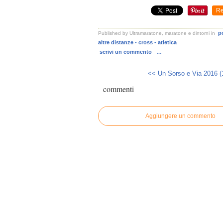
Re
p
Published by Ultramaratone, maratone e dintorni
in
altre distanze - cross - atletica
scrivi un commento
…
<< Un Sorso e Via 2016 (1
commenti
Aggiungere un commento