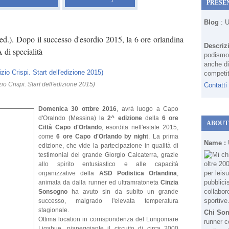
PRESE
Blog
: 
d.). Dopo il successo d'esordio 2015, la 6 ore orlandina
Descriz
 di specialità
podismo 
anche di
competit
io Crispi. Start dell'edizione 2015)
Contatti
Domenica 30 ottbre 2016
, avrà luogo a Capo
d'Oralndo (Messina) la
2^ edizione
della
6 ore
ABOUT
Città Capo d'Orlando
, esordita nell'estate 2015,
come
6 ore Capo d'Orlando by night
. La prima
Name :
edizione, che vide la partecipazione in qualità di
testimonial del grande Giorgio Calcaterra, grazie
allo spirito entusiastico e alle capacità
organizzative della
ASD Podistica Orlandina
,
animata da dalla runner ed ultramratoneta
Cinzia
Sonsogno
ha avuto sin da subito un grande
successo, malgrado l'elevata temperatura
stagionale.
Chi So
Ottima location in corrispondenza del Lungomare
runner c
Ligabue, pianeggiante il circuito di circa 2000