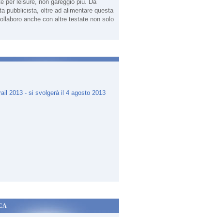
te per leisure, non gareggio più. Da
sta pubblicista, oltre ad alimentare questa
ollaboro anche con altre testate non solo
.
CA