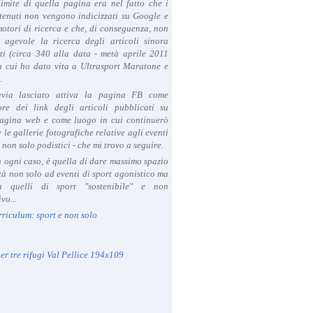
limite di quella pagina era nel fatto che i
tenuti non vengono indicizzati su Google e
 motori di ricerca e che, di conseguenza, non
a agevole la ricerca degli articoli sinora
ti (circa 340 alla data - metà aprile 2011
in cui ho dato vita a Ultrasport Maratone e
.
avia lasciato attiva la pagina FB come
ore dei link degli articoli pubblicati su
agina web e come luogo in cui continuerò
 le gallerie fotografiche relative agli eventi
- non solo podistici - che mi trovo a seguire.
in ogni caso, è quella di dare massimo spazio
ità non solo ad eventi di sport agonistico ma
 quelli di sport "sostenibile" e non
vo...
rriculum: sport e non solo