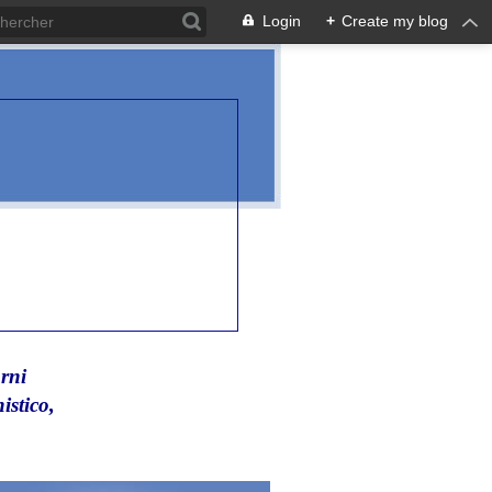
Login
+
Create my blog
rni
istico,