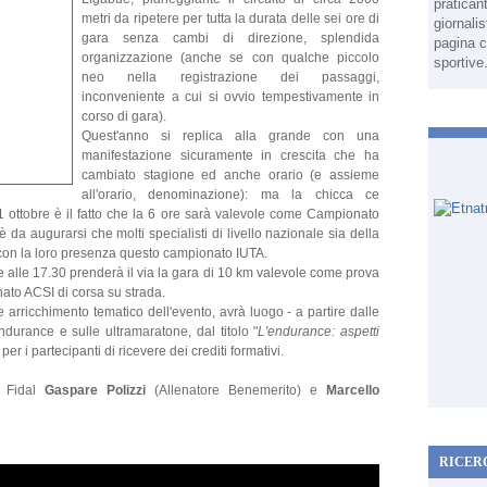
pratican
metri da ripetere per tutta la durata delle sei ore di
giornali
gara senza cambi di direzione, splendida
pagina c
organizzazione (anche se con qualche piccolo
sportive
neo nella registrazione dei passaggi,
inconveniente a cui si ovvio tempestivamente in
corso di gara).
Quest'anno si replica alla grande con una
manifestazione sicuramente in crescita che ha
cambiato stagione ed anche orario (e assieme
all'orario, denominazione): ma la chicca ce
1 ottobre è il fatto che la 6 ore sarà valevole come Campionato
'è da augurarsi che molti specialisti di livello nazionale sia della
con la loro presenza questo campionato IUTA.
re alle 17.30 prenderà il via la gara di 10 km valevole come prova
o ACSI di corsa su strada.
 arricchimento tematico dell'evento, avrà luogo - a partire dalle
durance e sulle ultramaratone, dal titolo "
L'endurance: aspetti
 per i partecipanti di ricevere dei crediti formativi.
e Fidal
Gaspare Polizzi
(Allenatore Benemerito) e
Marcello
RICER