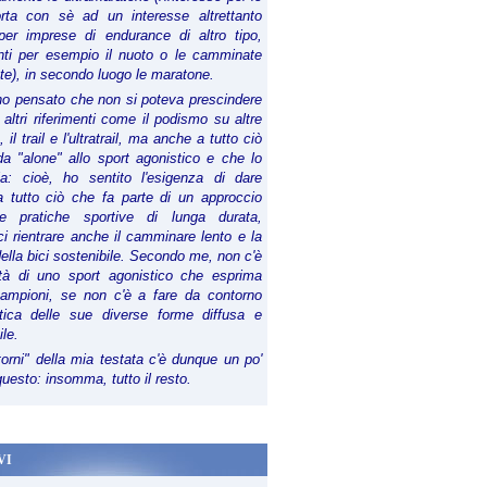
orta con sè ad un interesse altrettanto
per imprese di endurance di altro tipo,
anti per esempio il nuoto o le camminate
te), in secondo luogo le maratone.
ho pensato che non si poteva prescindere
 altri riferimenti come il podismo su altre
 il trail e l'ultratrail, ma anche a tutto ciò
a "alone" allo sport agonistico e che lo
ia: cioè, ho sentito l'esigenza di dare
a tutto ciò che fa parte di un approccio
le pratiche sportive di lunga durata,
i rientrare anche il camminare lento e la
della bici sostenibile. Secondo me, non c'è
lità di uno sport agonistico che esprima
campioni, se non c'è a fare da contorno
tica delle sue diverse forme diffusa e
ile.
torni" della mia testata c'è dunque un po'
 questo: insomma, tutto il resto.
VI