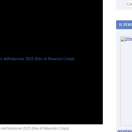
IL PER
 dell'edizione 2015 (foto di Maurizio Crispi)
priorita