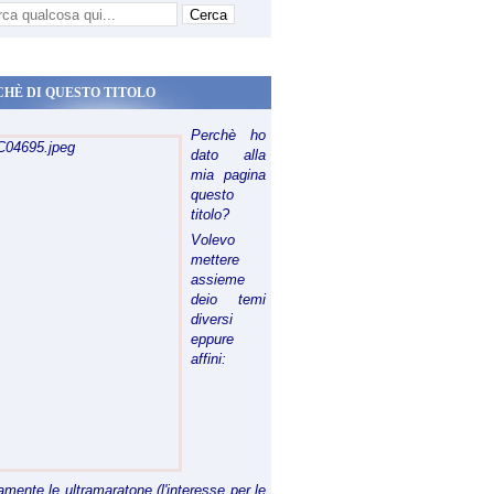
CHÈ DI QUESTO TITOLO
Perchè ho
dato alla
mia pagina
questo
titolo?
Volevo
mettere
assieme
deio temi
diversi
eppure
affini:
riamente le ultramaratone (l'interesse per le