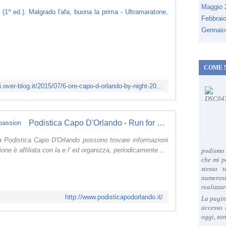
Maggio
6 ore Capo d'O
Febbrai
(
Gennaio
F
o
t
COME 
o
e
http://ultramaratone.maratone.dintorni.over-blog.it/2015/07/6-ore-capo-d-orlando-by-night-2015-1-ed-malgrado-l-afa-buona-la-prima.html
t
e
s
t
Podistica Capo D'Orlando - Run for passion
o
lla Podistica Capo D'Orlando possono trovare informazioni
d
ione è affiliata con la e l' ed organizza, periodicamente ...
i
podismo 
che mi p
M
stesso 
a
numeros
u
realizzar
r
http://www.podisticapodorlando.it/
La pagin
i
accesso 
z
oggi, son
i