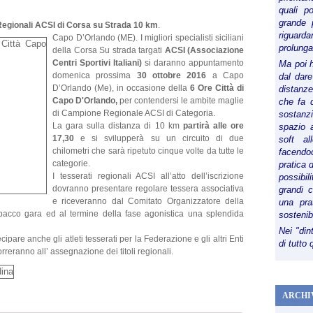
quali p
grande 
egionali ACSI di Corsa su Strada 10 km
.
riguard
Capo D’Orlando (ME). I migliori specialisti siciliani
prolunga
della Corsa Su strada targati
ACSI (Associazione
Centri Sportivi Italiani)
si daranno appuntamento
Ma poi 
domenica prossima
30 ottobre 2016
a Capo
dal dare
D’Orlando (Me), in occasione della
6 Ore Città di
distanze,
Capo D'Orlando,
per contendersi le ambite maglie
che fa d
di Campione Regionale ACSI di Categoria.
sostanz
La gara sulla distanza di 10 km
partirà alle ore
spazio 
17,30
e si svilupperà su un circuito di due
soft al
chilometri che sarà ripetuto cinque volte da tutte le
facendoc
categorie.
pratica 
I tesserati regionali ACSI all’atto dell’iscrizione
possibi
dovranno presentare regolare tessera associativa
grandi 
e riceveranno dal Comitato Organizzatore della
una pra
pacco gara ed al termine della fase agonistica una splendida
sostenib
Nei "din
cipare anche gli atleti tesserati per la Federazione e gli altri Enti
di tutto
reranno all’ assegnazione dei titoli regionali.
ARCHI