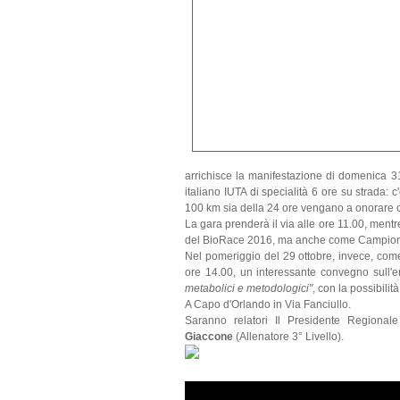
arrichisce la manifestazione di domenica 3
italiano IUTA di specialità 6 ore su strada: c
100 km sia della 24 ore vengano a onorare 
La gara prenderà il via alle ore 11.00, ment
del BioRace 2016, ma anche come Campionat
Nel pomeriggio
del 29 ottobre, invece, come
ore 14.00, un interessante convegno sull'en
metabolici e metodologici"
, con la possibilità
A Capo d'Orlando in Via Fanciullo.
Saranno relatori Il Presidente Regional
Giaccone
(Allenatore 3° Livello).