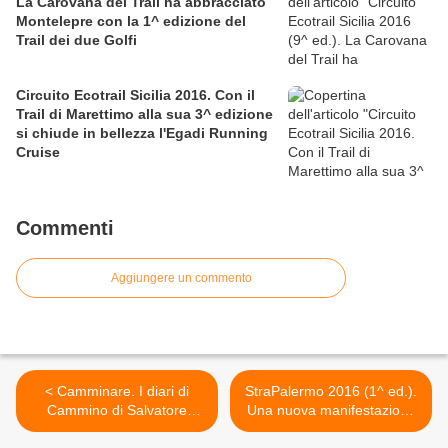
La Carovana del Trail ha abbracciato
Montelepre con la 1^ edizione del
Trail dei due Golfi
Circuito Ecotrail Sicilia 2016. Con il
Trail di Marettimo alla sua 3^ edizione
si chiude in bellezza l'Egadi Running
Cruise
Commenti
Aggiungere un commento
< Camminare. I diari di
StraPalermo 2016 (1^ ed.).
Cammino di Salvatore
Una nuova manifestazione
Sulsenti. Il randagio della
podistica a Palermo che si