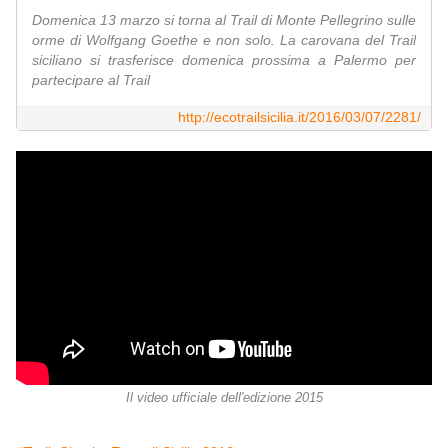
Domenica 13 marzo si torna al Trail di Monte Pellegrino sulle
orme di Wolfgang Goethe e non solo. La carovana del Trail
siciliano si trasferisce domenica prossima a Palermo per
partecipare al Trail
http://ecotrailsicilia.it/2016/03/07/2281/
Il video ufficiale dell'edizione 2015