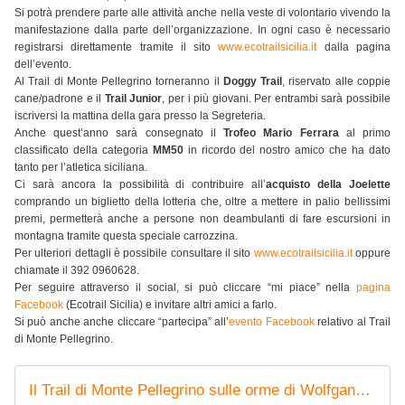
Si potrà prendere parte alle attività anche nella veste di volontario vivendo la
manifestazione dalla parte dell’organizzazione. In ogni caso è necessario
registrarsi direttamente tramite il sito
www.ecotrailsicilia.it
dalla pagina
dell’evento.
Al Trail di Monte Pellegrino torneranno il
Doggy Trail
, riservato alle coppie
cane/padrone e il
Trail Junior
, per i più giovani. Per entrambi sarà possibile
iscriversi la mattina della gara presso la Segreteria.
Anche quest’anno sarà consegnato il
Trofeo Mario Ferrara
al primo
classificato della categoria
MM50
in ricordo del nostro amico che ha dato
tanto per l’atletica siciliana.
Ci sarà ancora la possibilità di contribuire all’
acquisto della Joelette
comprando un biglietto della lotteria che, oltre a mettere in palio bellissimi
premi, permetterà anche a persone non deambulanti di fare escursioni in
montagna tramite questa speciale carrozzina.
Per ulteriori dettagli è possibile consultare il sito
www.ecotrailsicilia.it
oppure
chiamate il 392 0960628.
Per seguire attraverso il social, si può cliccare “mi piace” nella
pagina
Facebook
(Ecotrail Sicilia) e invitare altri amici a farlo.
Si può anche anche cliccare “partecipa” all’
evento Facebook
relativo al Trail
di Monte Pellegrino.
Il Trail di Monte Pellegrino sulle orme di Wolfgang Goethe