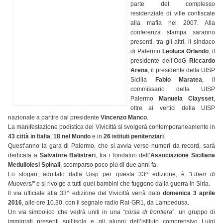
parte del complesso
residenziale di ville confiscate
alla mafia nel 2007. Alla
conferenza stampa saranno
presenti, tra gli altri, il sindaco
di Palermo
Leoluca Orlando
, il
presidente dell’OdG
Riccardo
Arena
, il presidente della UISP
Sicilia
Fabio Maratea
, il
commissario della UISP
Palermo
Manuela Claysset
,
oltre ai vertici della UISP
nazionale a partire dal presidente
Vincenzo Manco
.
La manifestazione podistica del Vivicittà si svolgerà contemporaneamente in
43 città in Italia
,
18 nel Mondo
e in
26 istituti penitenziari
.
Quest’anno la gara di Palermo, che si avvia verso numeri da record, sarà
dedicata a
Salvatore Balistreri
, tra i fondatori dell’
Associazione Siciliana
Medullolesi Spinali
, scomparso poco più di due anni fa.
Lo slogan, adottato dalla Uisp per questa 33^ edizione, è
“Liberi di
Muoversi”
e si rivolge a tutti quei bambini che fuggono dalla guerra in Siria.
Il via ufficiale alla 33^ edizione del Vivicittà verrà dato
domenica 3 aprile
2016
, alle ore 10.30, con il segnale radio Rai-GR1, da Lampedusa.
Un via simbolico che vedrà uniti in una “
corsa di frontiera
”, un gruppo di
immigrati presenti sull’isola e gli alunni dell’istituto comprensivo Luigi