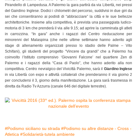
Pirandello di Lampedusa. A Palermo la gara partirà da via Libertà, nei pressi
del Gairdino Inglese. Dodici i chilometri del percorso, suddivisi in due giri da
sei che consentiranno ai podisti di “abbracciare” la città e le sue bellezze
architettoniche. Insieme alla competitiva, è prevista una passeggiata ludico-
motoria di 3 km che prenderà il via alle 9.15; ad aprire la camminata gli atleti
in carrozzina. “In gara” anche i ragazzi del Centro rieducazione per
minorenni del Malaspina (che nelle ultime settimane hanno aderito agli
stage di allenamento organizzati presso lo stadio delle Palme – Vito
Schifani), gli studenti del progetto “Vincere da grandi” che a Palermo ha
coinvolto l’Istituto comprensivo ‘Giovanni Falcone’ nel quartiere Zen di
Palermo e i ragazzi della “Casa di Paolo”, che hanno aderito alla non
competitiva. Centro nevralgico del Vivicittà Palermo, sarà il
Giardino Inglese
in via Libertà con expo e attività collaterali che prenderanno il via giorno 2
per concludersi il 3, giorno della manifestazione. La gara sarà trasmessa in
diretta da Radio Tv Azzurra (canale 646 del digitale terrestre).
#Podismo siciliano su strada
#Podismo su altre distanze - Cross -
Atletica
#Solidarietà-tutela ambiente