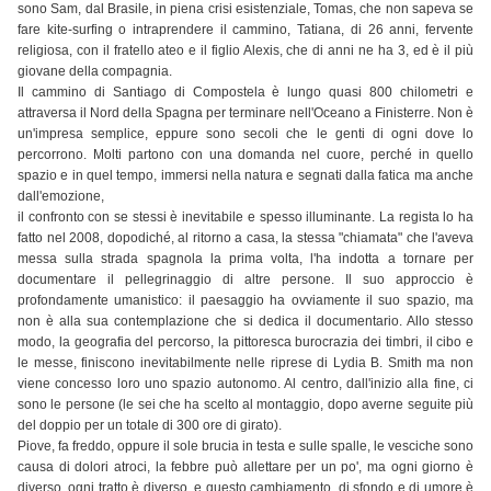
sono Sam, dal Brasile, in piena crisi esistenziale, Tomas, che non sapeva se
fare kite-surfing o intraprendere il cammino, Tatiana, di 26 anni, fervente
religiosa, con il fratello ateo e il figlio Alexis, che di anni ne ha 3, ed è il più
giovane della compagnia.
Il cammino di Santiago di Compostela è lungo quasi 800 chilometri e
attraversa il Nord della Spagna per terminare nell'Oceano a Finisterre. Non è
un'impresa semplice, eppure sono secoli che le genti di ogni dove lo
percorrono. Molti partono con una domanda nel cuore, perché in quello
spazio e in quel tempo, immersi nella natura e segnati dalla fatica ma anche
dall'emozione,
il confronto con se stessi è inevitabile e spesso illuminante. La regista lo ha
fatto nel 2008, dopodiché, al ritorno a casa, la stessa "chiamata" che l'aveva
messa sulla strada spagnola la prima volta, l'ha indotta a tornare per
documentare il pellegrinaggio di altre persone. Il suo approccio è
profondamente umanistico: il paesaggio ha ovviamente il suo spazio, ma
non è alla sua contemplazione che si dedica il documentario. Allo stesso
modo, la geografia del percorso, la pittoresca burocrazia dei timbri, il cibo e
le messe, finiscono inevitabilmente nelle riprese di Lydia B. Smith ma non
viene concesso loro uno spazio autonomo. Al centro, dall'inizio alla fine, ci
sono le persone (le sei che ha scelto al montaggio, dopo averne seguite più
del doppio per un totale di 300 ore di girato).
Piove, fa freddo, oppure il sole brucia in testa e sulle spalle, le vesciche sono
causa di dolori atroci, la febbre può allettare per un po', ma ogni giorno è
diverso, ogni tratto è diverso, e questo cambiamento, di sfondo e di umore è