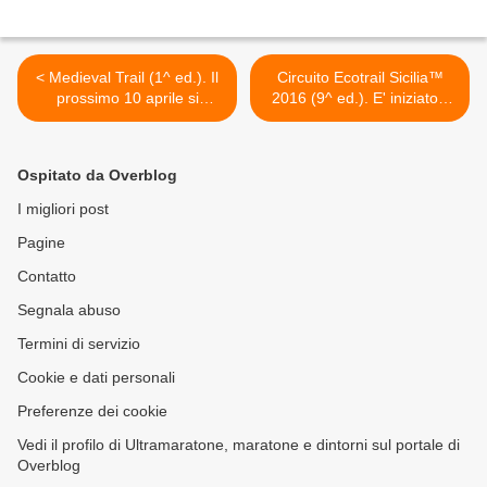
< Medieval Trail (1^ ed.). Il
Circuito Ecotrail Sicilia™
prossimo 10 aprile si
2016 (9^ ed.). E' iniziato il
correrà trail nei luoghi della
countdown per l'Ecotrail
“Barunissa” di Carini
della Valle dei Templi, in
programma per il prossimo
Ospitato da Overblog
16-17 aprile >
I migliori post
Pagine
Contatto
Segnala abuso
Termini di servizio
Cookie e dati personali
Preferenze dei cookie
Vedi il profilo di Ultramaratone, maratone e dintorni sul portale di
Overblog