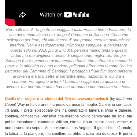
Per molti secoli, la gente ha viaggiato dalla Francia fino a Finisterre, la
fine del mondo allora noto, lungo il Cammino di Santiago. Chi come
pellegrino per fede, chi alla ricerca di una propria crescita spirituale ed
interiore. Non è assolutamente un'impresa semplice, e nonostante
questo solo nel 2010 più di 270.000 persone hanno tentato questo
arduo ma meraviglioso camino di cinquecento miglia. Sei Vie per
Santiago è un'esperienza di immersione totale che cattura e racconta le
prove e le difficoltà che sei moderni pellegrini affrontano durante l'antico
percorso, del Cammino di Santiago. I protagonisti del film sono persone
di diversa età (dai sette ai settantrè anni), nazionalità, cultura e
costumi. Per ognuno di loro il Cammino rappresenta qualcosa di
diverso, ma per tutti è una sfida che affrontano per cambiare se stessi.
Quella che segue é la sintesi del film su www.mymovies.it
(
by Marianna
Cappi
) Wayne ha 65 anni, ha perso da poco la moglie. Cammina con Jack,
73 anni, il prete episcopale che ha celebrato il funerale. Misa è danese,
sportiva, competitiva. Pensava che avrebbe voluto camminare da sola, ma
poi ha incontrato il canadese William, che ha il suo stesso passo veloce, e
non si sono più seprati. Annie viene da Los Angeles, il ginocchio le fa male,
la fatica la fa piangere, ma smettere sarebbe ancora più doloroso. E poi ci