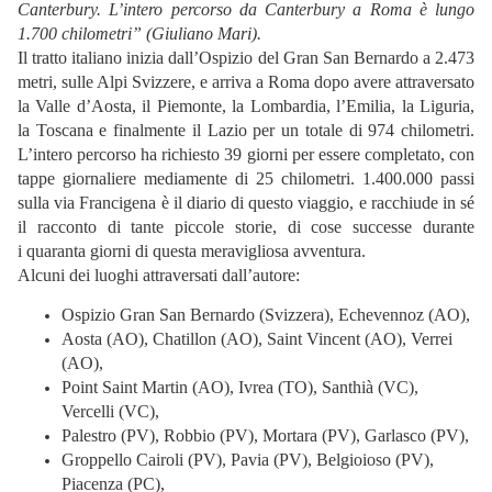
Canterbury.
L’intero percorso da Canterbury a Roma è lungo
1.700
chilometri” (Giuliano Mari).
Il tratto italiano inizia dall’Ospizio del Gran San Bernardo a
2.473
metri, sulle Alpi Svizzere, e arriva a Roma dopo avere
attraversato
la Valle d’Aosta, il Piemonte, la Lombardia,
l’Emilia, la Liguria,
la Toscana e finalmente il Lazio per un
totale di 974 chilometri.
L’intero percorso ha richiesto 39
giorni per essere completato, con
tappe giornaliere
mediamente di 25 chilometri. 1.400.000 passi
sulla via
Francigena è il diario di questo viaggio, e racchiude in sé
il
racconto di tante piccole storie, di cose successe durante
i
quaranta giorni di questa meravigliosa avventura.
Alcuni dei luoghi attraversati dall’autore:
Ospizio Gran San Bernardo (Svizzera), Echevennoz (AO),
Aosta (AO), Chatillon (AO), Saint Vincent (AO), Verrei
(AO),
Point Saint Martin (AO), Ivrea (TO), Santhià (VC),
Vercelli (VC),
Palestro (PV), Robbio (PV), Mortara (PV), Garlasco (PV),
Groppello Cairoli (PV), Pavia (PV), Belgioioso (PV),
Piacenza (PC),