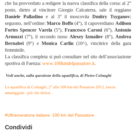
che ha provveduto a redigere la nuova classifica della corsa: al 2°
posto, dietro al vincitore Giorgio Calcaterra, sale il reggiano
Daniele Palladino
e al 3° il moscovita
Dmitry Tsyganov
;
seguono, nell’ordine:
Marco Boffo
(4°), il capoverdiano
Adilson
Fortes Spencer Varela
(5°),
Francesco Caroni
(6°),
Antonio
Armuzzi
(7°), il secondo russo
Alexey Izmailov
(8°),
Andrea
Bernabei
(9°) e
Monica Carlin
(10^), vincitrice della gara
femminile.
La classifica completa si può consultare nel sito dell’associazione
sportiva di Faenza:
www.100kmdelpassatore.it
.
Vedi anche, sulla questione della squalifica, di Pietro Colnaghi
La squalifica di Colnaghi, 2° alla 100 km del Passatore 2012, lascia
amareggiati - più che delusi...
#Ultramaratone italiane. 100 km del Passatore
Condividi