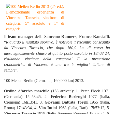
Il
team manager
della
Sanremo Runners
,
Franco Ranciaffi
:
“
Riguardo il risultato sportivo, è notevole il riscontro conseguito
da Vincenzo Tarascio, che dopo 160,9 km di corsa ha
meravigliosamente chiuso al quinto posto assoluto in 18h08:24,
risultando vincitore della categoria! E la prestazione
cronometrica di Vincenzo è una tra le migliori italiane di
sempre
”.
100 Meilen Berlin (Germania, 160,900 km) 2013.
Ordine d’arrivo maschile
(158 arrivati): 1. Peter Flock 1971
(Germania) 15h53:45, 2.
Federico Borlenghi
1977 (Italia,
Cremona) 16h13:41, 3.
Giovanni Battista Torelli
1955 (Italia,
Roma) 17h43:34, 4.
Vito Intini
1968 (Italia, Bari) 17h53:12, 5.
Vincenzo Tarascio
1959 (Italia, Sanremo Runners) 18h08:24, 6.