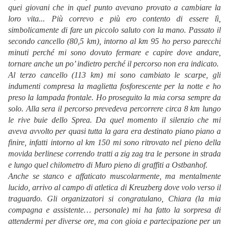
quei giovani che in quel punto avevano provato a cambiare la
loro vita... Più correvo e più ero contento di essere lì,
simbolicamente di fare un piccolo saluto con la mano. Passato il
secondo cancello (80,5 km), intorno al km 95 ho perso parecchi
minuti perché mi sono dovuto fermare e capire dove andare,
tornare anche un po’ indietro perché il percorso non era indicato.
Al terzo cancello (113 km) mi sono cambiato le scarpe, gli
indumenti compresa la maglietta fosforescente per la notte e ho
preso la lampada frontale. Ho proseguito la mia corsa sempre da
solo. Alla sera il percorso prevedeva percorrere circa 8 km lungo
le rive buie dello Sprea. Da quel momento il silenzio che mi
aveva avvolto per quasi tutta la gara era destinato piano piano a
finire, infatti intorno al km 150 mi sono ritrovato nel pieno della
movida berlinese correndo tratti a zig zag tra le persone in strada
e lungo quel chilometro di Muro pieno di graffiti a Ostbanhof.
Anche se stanco e affaticato muscolarmente, ma mentalmente
lucido, arrivo al campo di atletica di Kreuzberg dove volo verso il
traguardo. Gli organizzatori si congratulano, Chiara (la mia
compagna e assistente… personale) mi ha fatto la sorpresa di
attendermi per diverse ore, ma con gioia e partecipazione per un