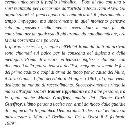
evento unico sotto il profilo simbolico... Foto di rito con una t-
shirt realizzata per l'occasione dall'artista tedesco Kani Alavi. Gli
organizzatori si preoccupano di comunicarmi il piazzamento e
tempo impiegato, ma sinceramente in quel momento pensavo
solo un pensiero nella mente: avevo dato il mio piccolo
contributo per un qualcosa di più grande da non dimenticare, era
la mia coscienza che parlava.
Il giorno successivo, sempre nell'Hotel Ramada, tutti gli arrivati
sono chiamati sul palco per la consegna del diploma e della
medaglia. Prima di iniziare, in tedesco, inglese e italiano, con
documenti della polizia tedesca dell'Est, vengono rievocate le fasi
del primo caduto a colpi di arma da fuoco per la causa del Muro,
il sarto Gunter Liftin, deceduto il 24 agosto 1961, al quale viene
dedicato un minuto di raccoglimento. Successivamente stringo la
mano all'organizzatore
Rainer Eppelmann
e ad altre persone, tra
le quali anche
Maria Gueffroy
, madre del 20enne
Chris
Gueffroy
, ultimo persona uccisa con armi da fuoco dalle guardie
di confine della Repubblica Democratica Tedesca nel tentativo di
attraversare il Muro di Berlino da Est a Ovest il 5 febbraio
1989”.