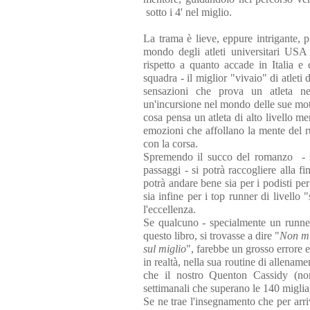
sotto i 4'
nel miglio.
La trama è lieve, eppure intrigante, 
mondo degli atleti universitari USA
rispetto a quanto accade in Italia e 
squadra - il miglior "vivaio" di atleti
sensazioni che prova un atleta ne
un'incursione nel mondo delle sue moti
cosa pensa un atleta di alto livello m
emozioni che affollano la mente del r
con la corsa.
Spremendo il succo del romanzo - se
passaggi - si potrà raccogliere alla fin
potrà andare bene sia per i podisti per 
sia infine per i top runner di livell
l'eccellenza.
Se qualcuno - specialmente un runner 
questo libro, si trovasse a dire "
Non mi 
sul miglio
", farebbe un grosso errore 
in realtà, nella sua routine di allename
che il nostro Quenton Cassidy (non
settimanali che superano le 140 miglia,
Se ne trae l'insegnamento che per arri