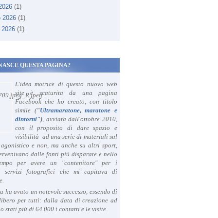
 2026
(1)
o 2026
(1)
 2026
(1)
NASCE QUESTA PAGINA?
L'idea motrice di questo nuovo web
site è scaturita da una pagina
Facebook che ho creato, con titolo
simile (
"
Ultramaratone, maratone e
dintorni
")
, avviata dall'ottobre 2010,
con il proposito di dare spazio e
visibilità ad una serie di materiali sul
agonistico e non, ma anche su altri sport,
ervenivano dalle fonti più disparate e nello
tempo per avere un "contenitore" per i
i servizi fotografici che mi capitava di
e.
a ha avuto un notevole successo, essendo di
libero per tutti: dalla data di creazione ad
o stati più di 64.000 i contatti e le visite.