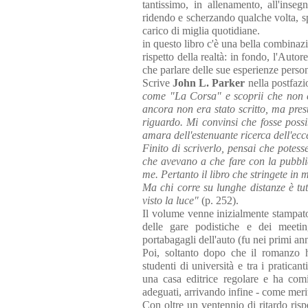
tantissimo, in allenamento, all'inseg
ridendo e scherzando qualche volta, s
carico di miglia quotidiane.
in questo libro c'è una bella combinazio
rispetto della realtà: in fondo, l'Aut
che parlare delle sue esperienze person
Scrive
John L. Parker
nella postfazi
come "La Corsa" e scoprii che non es
ancora non era stato scritto, ma pres
riguardo. Mi convinsi che fosse possi
amara dell'estenuante ricerca dell'ecc
Finito di scriverlo, pensai che potes
che avevano a che fare con la pubbli
me. Pertanto il libro che stringete in
Ma chi corre su lunghe distanze è tut
visto la luce"
(p. 252).
Il volume venne inizialmente stampato
delle gare podistiche e dei meetin
portabagagli dell'auto (fu nei primi ann
Poi, soltanto dopo che il romanzo h
studenti di università e tra i pratican
una casa editrice regolare e ha com
adeguati, arrivando infine - come meri
Con oltre un ventennio di ritardo risp