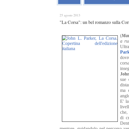
25 agosto 2013
"La Corsa": un bel romanzo sulla Cors
(
Mau
a ru
Ultr
Par
dovr
cors
inse
John
sue 
dist
ma c
angl
E' l
livel
che,
di c
Dent
mentore, guidandolo nel percorso vers