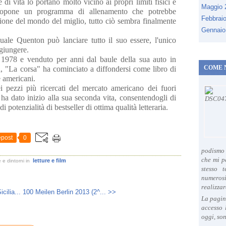
e di vita lo portano molto vicino ai propri limiti fisici e
Maggio
topone un programma di allenamento che potrebbe
Febbrai
ione del mondo del miglio, tutto ciò sembra finalmente
Gennaio
uale Quenton può lanciare tutto il suo essere, l'unico
giungere.
l 1978 e venduto per anni dal baule della sua auto in
COME 
a, "La corsa" ha cominciato a diffondersi come libro di
ge americani.
 pezzi più ricercati del mercato americano dei fuori
ha dato inizio alla sua seconda vita, consentendogli di
 potenzialità di bestseller di ottima qualità letteraria.
post
0
podismo 
che mi p
letture e film
 e dintorni
in
stesso 
numeros
realizzar
cilia...
100 Meilen Berlin 2013 (2^... >>
La pagin
accesso 
oggi, son