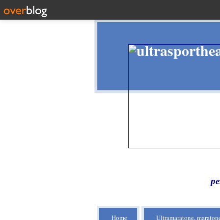
pe
Home
Ultramaratone, maratone