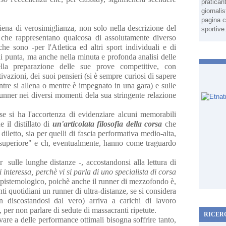
pratican
giornali
pagina c
piena di verosimiglianza, non solo nella descrizione del
sportive
 che rappresentano qualcosa di assolutamente diverso
che sono -per l'Atletica ed altri sport individuali e di
 di punta, ma anche nella minuta e profonda analisi delle
lla preparazione delle sue prove competitive, con
vazioni, dei suoi pensieri (si è sempre curiosi di sapere
entre si allena o mentre è impegnato in una gara) e sulle
unner nei diversi momenti dela sua stringente relazione
 si ha l'accortenza di evidenziare alcuni memorabili
e il distillato di
un'articolata filosofia della corsa
che
diletto, sia per quelli di fascia performativa medio-alta,
o "superiore" e ch, eventualmente, hanno come traguardo
sulle lunghe distanze -, accostandonsi alla lettura di
interessa, perchè vi si parla di uno specialista di corsa
epistemologico, poichè anche il runner di mezzofondo è,
nti quotidiani un runner di ultra-distanze, se si considera
 discostandosi dal vero) arriva a carichi di lavoro
 per non parlare di sedute di massacranti ripetute.
RICER
vare a delle performance ottimali bisogna soffrire tanto,