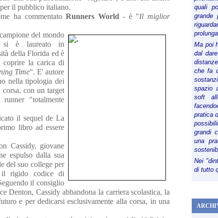
per il pubblico italiano.
quali p
-come ha commentato
Runners World
- è "
Il miglior
grande 
riguard
prolunga
e campione del mondo
i è laureato in
Ma poi 
ità della Florida ed è
dal dare
 coprire la carica di
distanze,
che fa d
ning Time
". E' autore
sostanz
no nella tipologia dei
spazio 
a corsa, con un target
soft al
 runner "totalmente
facendoc
pratica 
cato il sequel de La
possibi
rimo libro ad essere
grandi 
una pra
on Cassidy, giovane
sostenib
ne espulso dalla sua
Nei "din
e del suo college per
di tutto
il rigido codice di
 Seguendo il consiglio
uce Denton, Cassidy abbandona la carriera scolastica, la
futuro e per dedicarsi esclusivamente alla corsa, in una
ARCHI