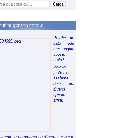
CHÈ DI QUESTO TITOLO
Perchè ho
dato alla
mia pagina
questo
titolo?
Volevo
mettere
assieme
deio temi
diversi
eppure
affini:
riamente le ultramaratone (l'interesse per le