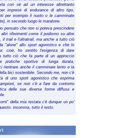
orta con sè ad un interesse altrettanto
per imprese di endurance di altro tipo,
anti per esempio il nuoto o le camminate
te), in secondo luogo le maratone.
ho pensato che non si poteva prescindere
 altri riferimenti come il podismo su altre
 il trail e l'ultratrail, ma anche a tutto ciò
a "alone" allo sport agonistico e che lo
ia: cioè, ho sentito l'esigenza di dare
a tutto ciò che fa parte di un approccio
le pratiche sportive di lunga durata,
i rientrare anche il camminare lento e la
della bici sostenibile. Secondo me, non c'è
lità di uno sport agonistico che esprima
campioni, se non c'è a fare da contorno
tica delle sue diverse forme diffusa e
ile.
torni" della mia testata c'è dunque un po'
 questo: insomma, tutto il resto.
VI