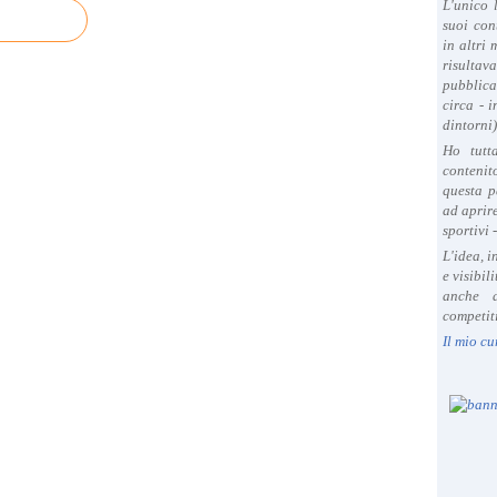
L'unico 
suoi con
in altri
risultav
pubblica
circa - 
dintorni)
Ho tutt
contenit
questa p
ad aprire
sportivi 
L'idea, 
e visibil
anche a
competiti
Il mio cu