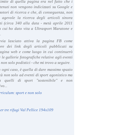
limite di quella pagina era nel fatto che i
tenuti non vengono indicizzati su Google e
 motori di ricerca e che, di conseguenza, non
a agevole la ricerca degli articoli sinora
ti (circa 340 alla data - metà aprile 2011
in cui ho dato vita a Ultrasport Maratone e
.
avia lasciato attiva la pagina FB come
ore dei link degli articoli pubblicati su
agina web e come luogo in cui continuerò
 le gallerie fotografiche relative agli eventi
- non solo podistici - che mi trovo a seguire.
in ogni caso, è quella di dare massimo spazio
ità non solo ad eventi di sport agonistico ma
 quelli di sport "sostenibile" e non
vo...
rriculum: sport e non solo