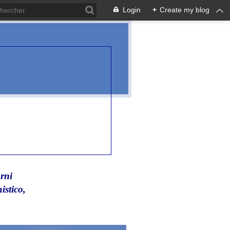
Login
+
Create my blog
rni
istico,