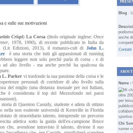
PRESE
Blog
: 
a e sulle sue motivazioni
Descriz
podismo 
rizio Crispi
)
La Corsa
(titolo originale inglese:
Once
anche di
nner
, 1978, 1990), di recente pubblicato in Italia da
competit
a (Lit Edizioni, 2013), il romanzo-cult di
John L.
Contatti
ker
è una storia che tutti gli appassionati di running
ebbero leggere non solo perchè parla di corsa - e di
a ad alto livello - ma anche perchè ha qualcosa da
gnare.
ABOUT
 L. Parker
vi trasfonde la sua passione della corsa e le
esperienze personali di corridore di alto livello sulla
Name :
anza del miglio (una distanza inusuale per noi Italiani,
he è considerata il top del Mezzofondo nei paesi
osassoni).
a storia di Quenton Cassidy, studente e atleta di ottimo
lo nella non essitente università di Kernville in Florida
 dotato di straoridiario talento, intraprende un percorso
rescita atletica sotto la guida dell'ex-campione Bruce
Chi So
on che, avendone intravisto il talento, diviene il suo
runner c
o l'eccellenza che, per Cassidy, significherà scendere