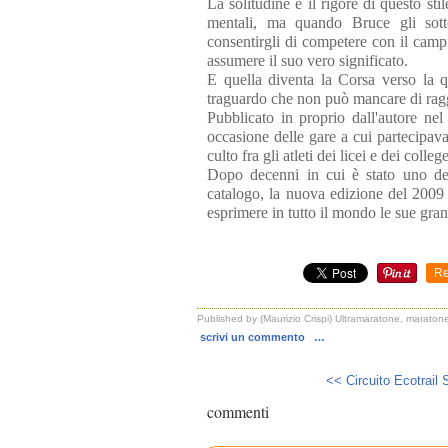
La solitudine e il rigore di questo stil
mentali, ma quando Bruce gli sot
consentirgli di competere con il camp
assumere il suo vero significato.
E quella diventa la Corsa verso la q
traguardo che non può mancare di rag
Pubblicato in proprio dall'autore ne
occasione delle gare a cui partecipav
culto fra gli atleti dei licei e dei colle
Dopo decenni in cui è stato uno dei
catalogo, la nuova edizione del 2009 
esprimere in tutto il mondo le sue grandi
Re
Published by (Maurizio Crispi) Ultramaratone, maratone
scrivi un commento
…
<< Circuito Ecotrail Si
commenti