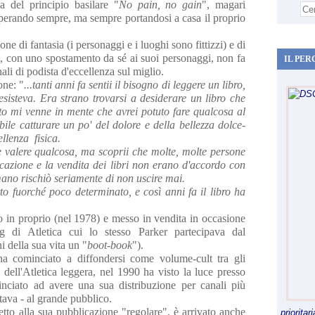
na del principio basilare "
No pain, no gain
", magari
perando sempre, ma sempre portandosi a casa il proprio
ne di fantasia (i personaggi e i luoghi sono fittizzi) e di
ore, con uno spostamento da sé ai suoi personaggi, non fa
IL PER
ali di podista d'eccellenza sul miglio.
one: "
...tanti anni fa sentii il bisogno di leggere un libro,
isteva. Era strano trovarsi a desiderare un libro che
to mi venne in mente che avrei potuto fare qualcosa al
bile catturare un po' del dolore e della bellezza dolce-
ellenza fisica.
se valere qualcosa, ma scoprii che molte, molte persone
cazione e la vendita dei libri non erano d'accordo con
 mano rischiò seriamente di non uscire mai.
to fuorché poco determinato, e così anni fa il libro ha
 in proprio (nel 1978) e messo in vendita in occasione
g di Atletica cui lo stesso Parker partecipava dal
i della sua vita un "
boot-book
").
a cominciato a diffondersi come volume-cult tra gli
ti dell'Atletica leggera, nel 1990
ha visto la luce presso
inciato ad avere una sua distribuzione per canali più
tava - al grande pubblico.
etto alla sua pubblicazione "regolare", è arrivato anche
priorita