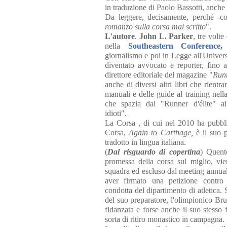
in traduzione di Paolo Bassotti, anche 
Da leggere, decisamente, perchè 
romanzo sulla corsa mai scritto
".
L'autore
.
John L. Parker
, tre volt
nella
Southeastern Conference
,
s
giornalismo e poi in Legge all'Univers
diventato avvocato e reporter, fino a
direttore editoriale del magazine "
Run
anche di diversi altri libri che rientra
manuali e delle guide al training nell
che spazia dai "Runner d'élite" ai
idioti".
La Corsa , di cui nel 2010 ha pubbli
Corsa,
Again to Carthage,
è il suo p
tradotto in lingua italiana.
(
Dal risguardo di copertina
) Quent
promessa della corsa sul miglio, vie
squadra ed escluso dal meeting annual
aver firmato una petizione contro 
condotta del dipartimento di atletica.
del suo preparatore, l'olimpionico Br
fidanzata e forse anche il suo stesso 
sorta di ritiro monastico in campagna.