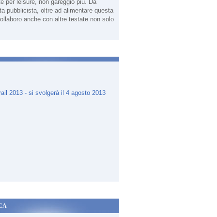
te per leisure, non gareggio più. Da
sta pubblicista, oltre ad alimentare questa
ollaboro anche con altre testate non solo
.
CA