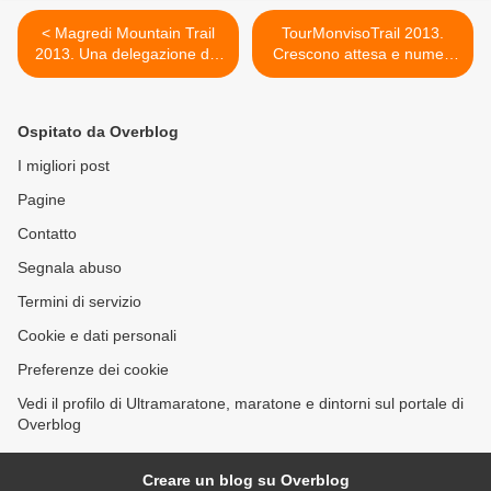
< Magredi Mountain Trail
TourMonvisoTrail 2013.
2013. Una delegazione del
Crescono attesa e numeri
MMT alla 100 Meilen
per la “prima” del Monviso >
Mauerweg Lauf di Berlino:
una partnership sempre più
Ospitato da Overblog
forte!
I migliori post
Pagine
Contatto
Segnala abuso
Termini di servizio
Cookie e dati personali
Preferenze dei cookie
Vedi il profilo di Ultramaratone, maratone e dintorni sul portale di
Overblog
Creare un blog su Overblog