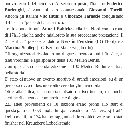
nuovo record del percorso. Al secondo posto, l'italiano
Federico
Borlenghi,
davanti al suo connazionale
Giovanni Torelli
.
Ancora gli Italiani
Vito Intini
e
Vincenzo Tarascio
conquistano
il 4 ° e il 5 °posto della classifica.
Tra le donne trionfa
Annett Bahlcke
della LG Nord con il crono
di 17h13 che ha anche migliorato la sua precedente prestazione. Il
2 ° e il 3 ° posto é andato a
Kerstin Fenzlein
(LG Nord) e a
Martina Schliep
(LG Berlino Mauerweg berlin).
Gli organizzatori rivolgono un ringraziamento a tutti i finisher, ai
tanti volontari e agli sponsor della 100 Meilen Berlin.
Con questa sua seconda edizione la 100 Meilen Berlin è entrata
nella storia!
E' stato di nuovo un evento sportivo di grandi emozioni, su di un
percorso ricco di fascino e attravero luoghi memorabili.
Oltre alla fatica, ci sono state risate e divertimento, ma anche
lacrime di autentica commozione e di gioia.
223 atleti provenienti da 18 nazioni erano pronti allo start di
questa gara di 160,9 miglia lungo il cosiddetto "Mauerweg Trail".
D
ei partenti, in 174 hanno raggiunto il loro obiettivo e sono stati
finisher nel Kreuzberg Lobeckstraße.