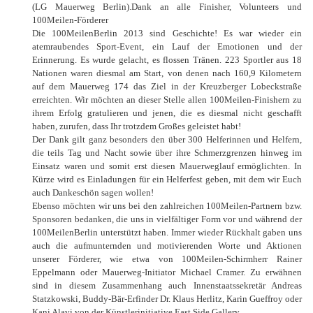
(LG Mauerweg Berlin).Dank an alle Finisher, Volunteers und
100Meilen-Förderer
Die 100MeilenBerlin 2013 sind Geschichte! Es war wieder ein
atemraubendes Sport-Event, ein Lauf der Emotionen und der
Erinnerung. Es wurde gelacht, es flossen Tränen. 223 Sportler aus 18
Nationen waren diesmal am Start, von denen nach 160,9 Kilometern
auf dem Mauerweg 174 das Ziel in der Kreuzberger Lobeckstraße
erreichten. Wir möchten an dieser Stelle allen 100Meilen-Finishern zu
ihrem Erfolg gratulieren und jenen, die es diesmal nicht geschafft
haben, zurufen, dass Ihr trotzdem Großes geleistet habt!
Der Dank gilt ganz besonders den über 300 Helferinnen und Helfern,
die teils Tag und Nacht sowie über ihre Schmerzgrenzen hinweg im
Einsatz waren und somit erst diesen Mauerweglauf ermöglichten. In
Kürze wird es Einladungen für ein Helferfest geben, mit dem wir Euch
auch Dankeschön sagen wollen!
Ebenso möchten wir uns bei den zahlreichen 100Meilen-Partnern bzw.
Sponsoren bedanken, die uns in vielfältiger Form vor und während der
100MeilenBerlin unterstützt haben. Immer wieder Rückhalt gaben uns
auch die aufmunternden und motivierenden Worte und Aktionen
unserer Förderer, wie etwa von 100Meilen-Schirmherr Rainer
Eppelmann oder Mauerweg-Initiator Michael Cramer. Zu erwähnen
sind in diesem Zusammenhang auch Innenstaatssekretär Andreas
Statzkowski, Buddy-Bär-Erfinder Dr. Klaus Herlitz, Karin Gueffroy oder
Kani Alavi von der Künstlerinitiative East Side Gallery.