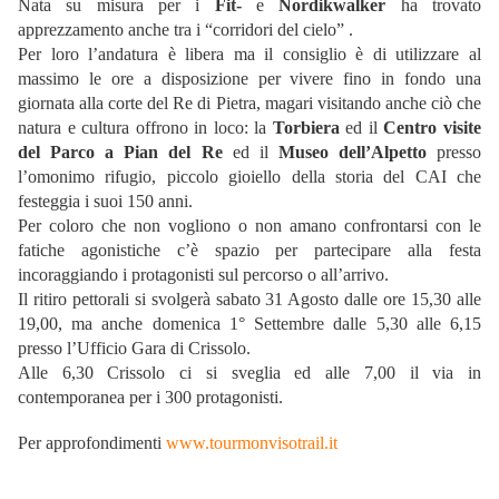
Nata su misura per i
Fit-
e
Nordikwalker
ha trovato
apprezzamento anche tra i “corridori del cielo” .
Per loro l’andatura è libera ma il consiglio è di utilizzare al
massimo le ore a disposizione per vivere fino in fondo una
giornata alla corte del Re di Pietra, magari visitando anche ciò che
natura e cultura offrono in loco: la
Torbiera
ed il
Centro visite
del Parco a Pian del Re
ed il
Museo dell’Alpetto
presso
l’omonimo rifugio, piccolo gioiello della storia del CAI che
festeggia i suoi 150 anni.
Per coloro che non vogliono o non amano confrontarsi con le
fatiche agonistiche c’è spazio per partecipare alla festa
incoraggiando i protagonisti sul percorso o all’arrivo.
Il ritiro pettorali si svolgerà sabato 31 Agosto dalle ore 15,30 alle
19,00, ma anche domenica 1° Settembre dalle 5,30 alle 6,15
presso l’Ufficio Gara di Crissolo.
Alle 6,30 Crissolo ci si sveglia ed alle 7,00 il via in
contemporanea per i 300 protagonisti.
Per approfondimenti
www.tourmonvisotrail.it