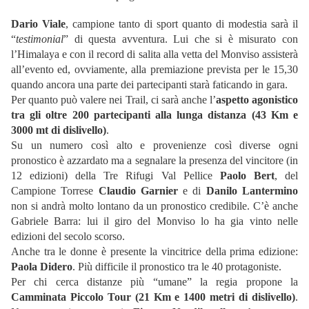
Dario Viale
, campione tanto di sport quanto di modestia sarà il
“
testimonial
” di questa avventura. Lui che si è misurato con
l’Himalaya e con il record di salita alla vetta del Monviso assisterà
all’evento ed, ovviamente, alla premiazione prevista per le 15,30
quando ancora una parte dei partecipanti starà faticando in gara.
Per quanto può valere nei Trail, ci sarà anche l’
aspetto agonistico
tra gli oltre 200 partecipanti alla lunga distanza (43 Km e
3000 mt di dislivello)
.
Su un numero così alto e provenienze così diverse ogni
pronostico è azzardato ma a segnalare la presenza del vincitore (in
12 edizioni) della Tre Rifugi Val Pellice
Paolo Bert
, del
Campione Torrese
Claudio Garnier
e di
Danilo Lantermino
non si andrà molto lontano da un pronostico credibile. C’è anche
Gabriele Barra: lui il giro del Monviso lo ha gia vinto nelle
edizioni del secolo scorso.
Anche tra le donne è presente la vincitrice della prima edizione:
Paola Didero
. Più difficile il pronostico tra le 40 protagoniste.
Per chi cerca distanze più “umane” la regia propone la
Camminata Piccolo Tour (21 Km e 1400 metri di dislivello)
.