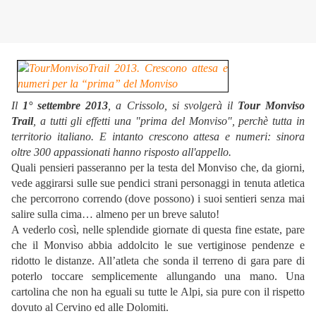
Il
1° settembre 2013
, a Crissolo, si svolgerà il
Tour Monviso
Trail
, a tutti gli effetti una "prima del Monviso", perchè tutta in
territorio italiano. E intanto crescono attesa e numeri: sinora
oltre 300 appassionati hanno risposto all'appello.
Quali pensieri passeranno per la testa del Monviso che, da giorni,
vede aggirarsi sulle sue pendici strani personaggi in tenuta atletica
che percorrono correndo (dove possono) i suoi sentieri senza mai
salire sulla cima… almeno per un breve saluto!
A vederlo così, nelle splendide giornate di questa fine estate, pare
che il Monviso abbia addolcito le sue vertiginose pendenze e
ridotto le distanze. All’atleta che sonda il terreno di gara pare di
poterlo toccare semplicemente allungando una mano. Una
cartolina che non ha eguali su tutte le Alpi, sia pure con il rispetto
dovuto al Cervino ed alle Dolomiti.