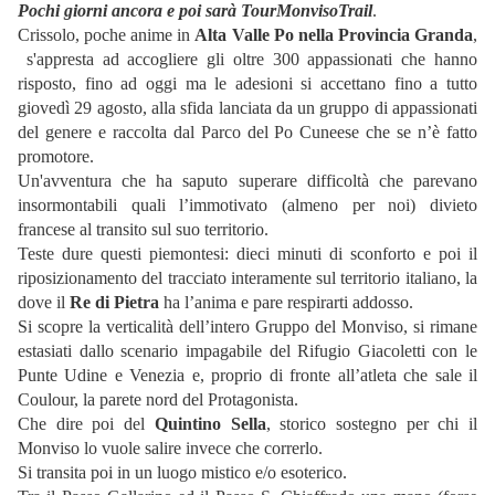
Pochi giorni ancora e poi sarà TourMonvisoTrail
.
Crissolo, poche anime in
Alta Valle Po nella Provincia Granda
,
s'appresta ad accogliere gli oltre 300 appassionati che hanno
risposto, fino ad oggi ma le adesioni si accettano fino a tutto
giovedì 29 agosto, alla sfida lanciata da un gruppo di appassionati
del genere e raccolta dal Parco del Po Cuneese che se n’è fatto
promotore.
Un'avventura che ha saputo superare difficoltà che parevano
insormontabili quali l’immotivato (almeno per noi) divieto
francese al transito sul suo territorio.
Teste dure questi piemontesi: dieci minuti di sconforto e poi il
riposizionamento del tracciato interamente sul territorio italiano, la
dove il
Re di Pietra
ha l’anima e pare respirarti addosso.
Si scopre la verticalità dell’intero Gruppo del Monviso, si rimane
estasiati dallo scenario impagabile del Rifugio Giacoletti con le
Punte Udine e Venezia e, proprio di fronte all’atleta che sale il
Coulour, la parete nord del Protagonista.
Che dire poi del
Quintino Sella
, storico sostegno per chi il
Monviso lo vuole salire invece che correrlo.
Si transita poi in un luogo mistico e/o esoterico.