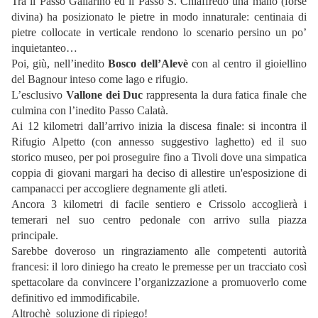
Tra il Passo Gallarino ed il Passo S. Chiaffredo una mano (forse
divina) ha posizionato le pietre in modo innaturale: centinaia di
pietre collocate in verticale rendono lo scenario persino un po’
inquietanteo…
Poi, giù, nell’inedito
Bosco dell’Alevè
con al centro il gioiellino
del Bagnour inteso come lago e rifugio.
L’esclusivo
Vallone dei Duc
rappresenta la dura fatica finale che
culmina con l’inedito Passo Calatà.
Ai 12 kilometri dall’arrivo inizia la discesa finale: si incontra il
Rifugio Alpetto (con annesso suggestivo laghetto) ed il suo
storico museo, per poi proseguire fino a Tivoli dove una simpatica
coppia di giovani margari ha deciso di allestire un'esposizione di
campanacci per accogliere degnamente gli atleti.
Ancora 3 kilometri di facile sentiero e Crissolo accoglierà i
temerari nel suo centro pedonale con arrivo sulla piazza
principale.
Sarebbe doveroso un ringraziamento alle competenti autorità
francesi: il loro diniego ha creato le premesse per un tracciato così
spettacolare da convincere l’organizzazione a promuoverlo come
definitivo ed immodificabile.
Altrochè soluzione di ripiego!