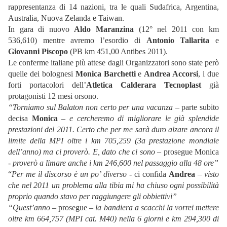
rappresentanza di 14 nazioni, tra le quali Sudafrica, Argentina,
Australia, Nuova Zelanda e Taiwan.
In gara di nuovo
Aldo Maranzina
(12° nel 2011 con km
536,610) mentre avremo l’esordio di
Antonio Tallarita
e
Giovanni Piscopo
(PB km 451,00 Antibes 2011).
Le conferme italiane più attese dagli Organizzatori sono state però
quelle dei bolognesi
Monica Barchetti
e
Andrea Accorsi
, i due
forti portacolori dell’
Atletica Calderara Tecnoplast
già
protagonisti 12 mesi orsono.
“Torniamo sul Balaton non certo per una vacanza
– parte subito
decisa
Monica
– e cercheremo di migliorare le già splendide
prestazioni del 2011. Certo che per me sarà duro alzare ancora il
limite della MPI oltre i km 705,259 (3a prestazione mondiale
dell’anno) ma ci proverò. E, dato che ci sono
– prosegue Monica
-
proverò a limare anche i km 246,600 nel passaggio alla 48 ore”
“
Per me il discorso è un po’ diverso
- ci confida
Andrea
–
visto
che nel 2011 un problema alla tibia mi ha chiuso ogni possibilità
proprio quando stavo per raggiungere gli obbiettivi”
“Quest’anno
– prosegue –
la bandiera a scacchi la vorrei mettere
oltre km 664,757 (MPI cat. M40) nella 6 giorni e km 294,300 di