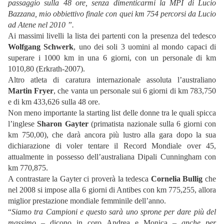
passaggio sulla 48 ore, senza dimenticarmi la MPI di Lucio
Bazzana, mio obbiettivo finale con quei km 754 percorsi da Lucio
ad Atene nel 2010 ”.
Ai massimi livelli la lista dei partenti con la presenza del tedesco
Wolfgang Schwerk
, uno dei soli 3 uomini al mondo capaci di
superare i 1000 km in una 6 giorni, con un personale di km
1010,80 (Erkrath-2007).
Altro atleta di caratura internazionale assoluta l’australiano
Martin Fryer
, che vanta un personale sui 6 giorni di km 783,750
e di km 433,626 sulla 48 ore.
Non meno importante la starting list delle donne tra le quali spicca
l’inglese
Sharon Gayter
(primatista nazionale sulla 6 giorni con
km 750,00), che darà ancora più lustro alla gara dopo la sua
dichiarazione di voler tentare il Record Mondiale over 45,
attualmente in possesso dell’australiana Dipali Cunningham con
km 770,875.
A contrastare la Gayter ci proverà la tedesca
Cornelia Bullig
che
nel 2008 si impose alla 6 giorni di Antibes con km 775,255, allora
miglior prestazione mondiale femminile dell’anno.
“
Siamo tra Campioni e questo sarà uno sprone per dare più del
massimo
– dicono in coro Andrea e Monica –
anche per