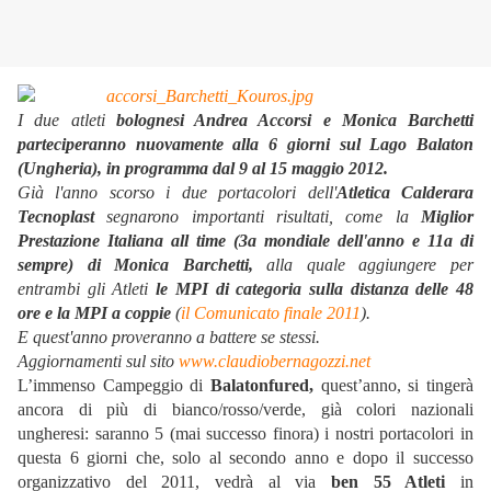
I due atleti
bolognesi Andrea Accorsi e Monica Barchetti
parteciperanno nuovamente alla 6 giorni sul Lago Balaton
(Ungheria), in programma dal 9 al 15 maggio 2012.
Già l'anno scorso i due portacolori dell'
Atletica Calderara
Tecnoplast
segnarono importanti risultati, come la
Miglior
Prestazione Italiana all time (3a mondiale dell'anno e 11a di
sempre) di Monica Barchetti,
alla quale aggiungere per
entrambi gli Atleti
le MPI di categoria sulla distanza delle 48
ore e la MPI a coppie
(
il Comunicato finale 2011
).
E quest'anno proveranno a battere se stessi.
Aggiornamenti sul sito
www.claudiobernagozzi.net
L’immenso Campeggio di
Balatonfured,
quest’anno, si tingerà
ancora di più di bianco/rosso/verde, già colori nazionali
ungheresi: saranno 5 (mai successo finora) i nostri portacolori in
questa 6 giorni che, solo al secondo anno e dopo il successo
organizzativo del 2011, vedrà al via
ben 55 Atleti
in