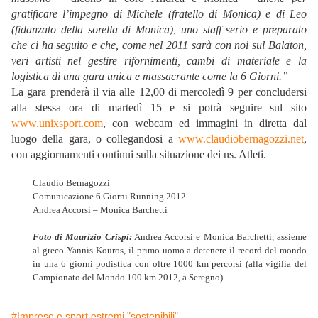
gratificare l’impegno di Michele (fratello di Monica) e di Leo
(fidanzato della sorella di Monica), uno staff serio e preparato
che ci ha seguito e che, come nel 2011 sarà con noi sul Balaton,
veri artisti nel gestire rifornimenti, cambi di materiale e la
logistica di una gara unica e massacrante come la 6 Giorni.”
La gara prenderà il via alle 12,00 di mercoledì 9 per concludersi
alla stessa ora di martedì 15 e si potrà seguire sul sito
www.unixsport.com
, con webcam ed immagini in diretta dal
luogo della gara, o collegandosi a
www.claudiobernagozzi.net
,
con aggiornamenti continui sulla situazione dei ns. Atleti.
Claudio Bernagozzi
Comunicazione 6 Giorni Running 2012
Andrea Accorsi – Monica Barchetti
Foto di Maurizio Crispi:
Andrea Accorsi e Monica Barchetti, assieme
al greco Yannis Kouros, il primo uomo a detenere il record del mondo
in una 6 giorni podistica con oltre 1000 km percorsi (alla vigilia del
Campionato del Mondo 100 km 2012, a Seregno)
#Imprese e sport estremi "sostenibili"