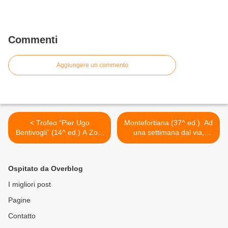
Commenti
Aggiungere un commento
< Trofeo “Pier Ugo
Montefortiana (37^ ed.). Ad
Bentivogli” (14^ ed.) A Zola
una settimana dal via,
Predosa, il 5 febbraio 2012,
presentata ufficialmente
il primo appuntamento con
l'edizione 2012 con tutte le
una mezza maratona
sue novità >
Ospitato da Overblog
I migliori post
Pagine
Contatto