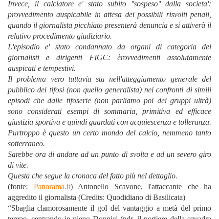
Invece, il calciatore e' stato subito ''sospeso'' dalla societa':
provvedimento auspicabile in attesa dei possibili risvolti penali,
quando il giornalista picchiato presenterà denuncia e si attiverà il
relativo procedimento giudiziario.
L'episodio e' stato condannato da organi di categoria dei
giornalisti e dirigenti FIGC: èrovvedimenti assolutamente
auspicati e tempestivi.
Il problema vero tuttavia sta nell'atteggiamento generale del
pubblico dei tifosi (non quello generalista) nei confronti di simili
episodi che dalle tifoserie (non parliamo poi dei gruppi ultrà)
sono considerati esempi di sommaria, primitiva ed efficace
giustizia sportiva e quindi guardati con acquiescenza e tolleranza.
Purtroppo è questo un certo mondo del calcio, nemmeno tanto
sotterraneo.
Sarebbe ora di andare ad un punto di svolta e ad un severo giro
di vite.
Questa che segue la cronaca del fatto più nel dettaglio.
(fonte:
Panorama.it
) Antonello Scavone, l'attaccante che ha
aggredito il giornalista (Credits: Quodidiano di Basilicata)
“Sbaglia clamorosamente il gol del vantaggio a metà del primo
tempo, centrando in pieno Donnici (ndr, il portiere della squadra