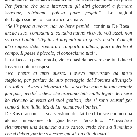
Per fortuna che sono intervenuti gli altri giocatori a fermare
Scavone, altrimenti poteva finire peggio”
. Le ragioni
dell’aggressione non sono ancora chiare.
“Se l’è presa a morte, non so bene perché
- continua De Rosa -
anche i suoi compagni di squadra hanno ricevuto voti bassi, non
so cosa l’abbia istigato ad aggredirmi in questo modo. Con gli
altri ragazzi della squadra il rapporto è ottimo, fuori e dentro il
campo. Il paese è piccolo, ci conosciamo tutti”
.
Un attacco in piena regola, viene quasi da pensare che tra i due ci
fossero conti in sospeso.
“No, niente di tutto questo. L’avevo intervistato ad inizio
stagione, per parlare del suo passaggio dal Potenza all’Angelo
Cristofaro. Aveva dichiarato che si sentiva come in una grande
famiglia, perché vedeva che eravamo tutti molto legati. Ieri sera
ho ricevuto la visita dei suoi genitori, che si sono scusati per
conto di loro figlio. Ma di lui, nemmeno l’ombra”
.
De Rosa racconta la sua versione dei fatti e chiarisce che non ha
alcuna intenzione di giustificare l’accaduto.
“Presenterò
sicuramente una denuncia a suo carico, credo che sia il minimo
che si debba fare in casi come questi, un atto dovuto”
.