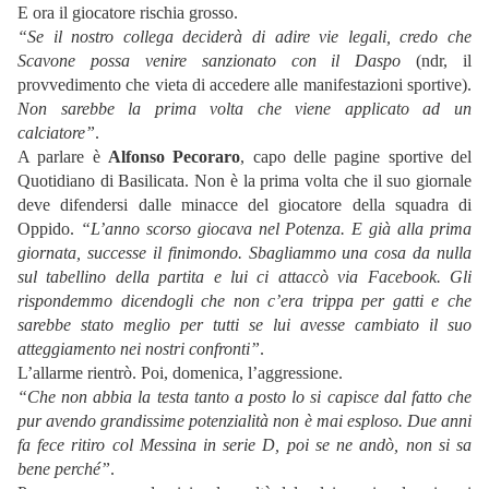
E ora il giocatore rischia grosso.
“Se il nostro collega deciderà di adire vie legali, credo che
Scavone possa venire sanzionato con il Daspo
(ndr, il
provvedimento che vieta di accedere alle manifestazioni sportive).
Non sarebbe la prima volta che viene applicato ad un
calciatore”
.
A parlare è
Alfonso Pecoraro
, capo delle pagine sportive del
Quotidiano di Basilicata. Non è la prima volta che il suo giornale
deve difendersi dalle minacce del giocatore della squadra di
Oppido.
“L’anno scorso giocava nel Potenza. E già alla prima
giornata, successe il finimondo. Sbagliammo una cosa da nulla
sul tabellino della partita e lui ci attaccò via Facebook. Gli
rispondemmo dicendogli che non c’era trippa per gatti e che
sarebbe stato meglio per tutti se lui avesse cambiato il suo
atteggiamento nei nostri confronti”
.
L’allarme rientrò. Poi, domenica, l’aggressione.
“Che non abbia la testa tanto a posto lo si capisce dal fatto che
pur avendo grandissime potenzialità non è mai esploso. Due anni
fa fece ritiro col Messina in serie D, poi se ne andò, non si sa
bene perché”
.