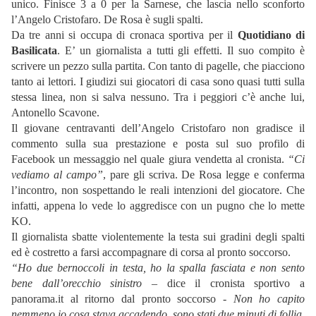
unico. Finisce 3 a 0 per la Sarnese, che lascia nello sconforto
l’Angelo Cristofaro. De Rosa è sugli spalti.
Da tre anni si occupa di cronaca sportiva per il
Quotidiano di
Basilicata
. E’ un giornalista a tutti gli effetti. Il suo compito è
scrivere un pezzo sulla partita. Con tanto di pagelle, che piacciono
tanto ai lettori. I giudizi sui giocatori di casa sono quasi tutti sulla
stessa linea, non si salva nessuno. Tra i peggiori c’è anche lui,
Antonello Scavone.
Il giovane centravanti dell’Angelo Cristofaro non gradisce il
commento sulla sua prestazione e posta sul suo profilo di
Facebook un messaggio nel quale giura vendetta al cronista.
“Ci
vediamo al campo”
, pare gli scriva. De Rosa legge e conferma
l’incontro, non sospettando le reali intenzioni del giocatore. Che
infatti, appena lo vede lo aggredisce con un pugno che lo mette
KO.
Il giornalista sbatte violentemente la testa sui gradini degli spalti
ed è costretto a farsi accompagnare di corsa al pronto soccorso.
“Ho due bernoccoli in testa, ho la spalla fasciata e non sento
bene dall’orecchio sinistro
– dice il cronista sportivo a
panorama.it al ritorno dal pronto soccorso -
Non ho capito
nemmeno io cosa stava accadendo, sono stati due minuti di follia.