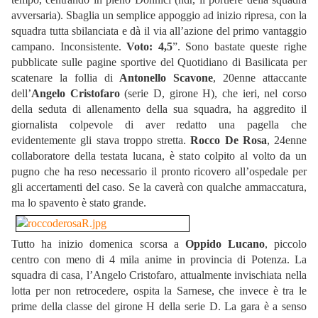
avversaria). Sbaglia un semplice appoggio ad inizio ripresa, con la
squadra tutta sbilanciata e dà il via all’azione del primo vantaggio
campano. Inconsistente.
Voto: 4,5
”. Sono bastate queste righe
pubblicate sulle pagine sportive del Quotidiano di Basilicata per
scatenare la follia di
Antonello Scavone
, 20enne attaccante
dell’
Angelo Cristofaro
(serie D, girone H), che ieri, nel corso
della seduta di allenamento della sua squadra, ha aggredito il
giornalista colpevole di aver redatto una pagella che
evidentemente gli stava troppo stretta.
Rocco De Rosa
, 24enne
collaboratore della testata lucana, è stato colpito al volto da un
pugno che ha reso necessario il pronto ricovero all’ospedale per
gli accertamenti del caso. Se la caverà con qualche ammaccatura,
ma lo spavento è stato grande.
Tutto ha inizio domenica scorsa a
Oppido Lucano
, piccolo
centro con meno di 4 mila anime in provincia di Potenza. La
squadra di casa, l’Angelo Cristofaro, attualmente invischiata nella
lotta per non retrocedere, ospita la Sarnese, che invece è tra le
prime della classe del girone H della serie D. La gara è a senso