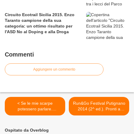
Circuito Ecotrail Sicilia 2015. Enzo
Taranto campione della sua
categoria: un ottimo risultato per
l'ASD No al Doping e alla Droga
Commenti
Aggiungere un commento
< Se le mie scarpe
Run&Go Festival Putignano
potessero parlare.
2014 (2^ ed.). Pronti a
Presentato a Roma il libro
ripartire per l'edizione 2014.
di Romano Dessì,
Aperte ufficialmente le
marciatore leggendario ed
iscrizioni >
Ospitato da Overblog
inarrestabile