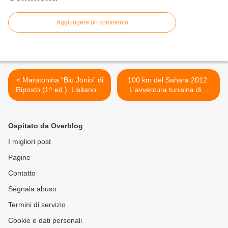
Aggiungere un commento
< Maratonina “Blu Jonio” di
100 km del Sahara 2012.
Riposto (1^ ed.). Lisitano la
L'avventura tunisina di 6
spunta su Ingargiola.
runner italiani non udenti,
Ottimo successo
dal 4 al 14 marzo >
dell'esordio di questa
Ospitato da Overblog
Mezza nel panorama
podistico siciliano
I migliori post
Pagine
Contatto
Segnala abuso
Termini di servizio
Cookie e dati personali