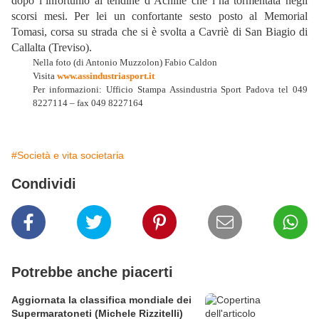
dopo l’infortunio al tendine d’Achille che l’ha tormentata negli
scorsi mesi. Per lei un confortante sesto posto al Memorial
Tomasi, corsa su strada che si è svolta a Cavriè di San Biagio di
Callalta (Treviso).
Nella foto (di Antonio Muzzolon) Fabio Caldon
Visita
www.assindustriasport.it
Per informazioni: Ufficio Stampa Assindustria Sport Padova tel 049
8227114 – fax 049 8227164
#Società e vita societaria
Condividi
Potrebbe anche piacerti
Aggiornata la classifica mondiale dei
Supermaratoneti (Michele Rizzitelli)