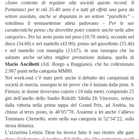
«Sono contento di regalare alla società questo record. Il
Pentalanci per le età 35-40 anni è a tutti gli effetti una gara da
settore assoluto, anche se disputata in un settore “parallelo”
–
sottolinea il trentasettenne atleta padovano –
Per le sue
caratteristiche penso che dovrebbe poter esistere anche nelle altre
categorie».
Per lui sesto posto nel peso (10.78 metri), secondo nel
disco (34.60) e nel martello (43.90), primo nel giavellotto (55.46)
e nel martello con maniglia (13.67), in una rassegna che ha
salutato anche un’altra miglior prestazione italiana, quella di
Mario Ancillotti
(Atl. Borgo a Buggiano), che ha collezionato
2.987 punti nella categoria MM80.
Nel week-end c’è stato però anche il debutto dei campionati di
società di marcia, rassegna in tre prove che è iniziata dalla pista. A
Firenze, le donne dovevano coprire i 10 mila metri, compiendo 25
giri dell’anello dello Stadio Ridolfi: Sibilla Di Vincenzo, reduce
dalla vittoria nella prima tappa del Grand Prix, ad Andria, ha
chiuso al terzo posto, in 48’05”78. Assieme a lei anche l’allievo
Tommaso Chemello, sesto nella sua categoria in 52’54”22, sulla
stessa distanza.
L’azzurrina Letizia Titon ha invece fatto il suo rientro alle gare